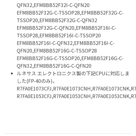
QFN32,EFM8BB52F32I-C-QFN20
EFM8BB52F32G-C-TSSOP28,EFM8BB52F32G-C-
TSSOP20,EFM8BB52F32G-C-QFN32
EFM8BB52F32G-C-QFN20,EFM8BB52F16I-C-
TSSOP28,EFM8BB52F16I-C-TSSOP20
EFM8BB52F16I-C-QFN32,EFM8BB52F16I-C-
QFN20,EFM8BB52F16G-C-TSSOP28
EFM8BB52F16G-C-TSSOP20,EFM8BB52F16G-C-
QFN32,EFM8BB52F16G-C-QFN20
ルネサス エレクトロニクス製の下記CPUに対応しま
した(FP-40のみ)。
R7FA0E1073CFJ,R7FA0E1073CNH,R7FA0E1073CNK,R
R7FA0E1053CFJ,R7FA0E1053CNH,R7FA0E1053CNK,R