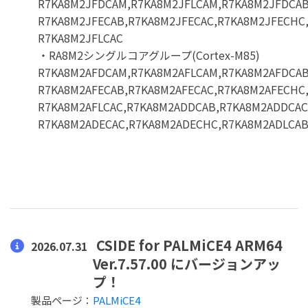
R7KA8M2JFDCAM,R7KA8M2JFLCAM,R7KA8M2JFDCAB
R7KA8M2JFECAB,R7KA8M2JFECAC,R7KA8M2JFECHC,
R7KA8M2JFLCAC
・RA8M2シングルコアグループ(Cortex-M85)
R7KA8M2AFDCAM,R7KA8M2AFLCAM,R7KA8M2AFDCAB
R7KA8M2AFECAB,R7KA8M2AFECAC,R7KA8M2AFECHC,
R7KA8M2AFLCAC,R7KA8M2ADDCAB,R7KA8M2ADDCAC
R7KA8M2ADECAC,R7KA8M2ADECHC,R7KA8M2ADLCAB
CSIDE for PALMiCE4 ARM64
2026.07.31
Ver.7.57.00 にバージョンアッ
プ！
製品ページ：
PALMiCE4