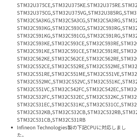
STM32U375CE,STM32U375KE.STM32U375RE.STM3
STM32U375CG,STM32U375VG,STM32U385RG,STM3
STM32C5A3KG,STM32C5A3CG,STM32C5A3RG,STM3
STM32C593KG,STM32C593CG,STM32C593RG,STM3
STM32C591KG,STM32C591CG,STM32C591RG,STM3
STM32C593KE,STM32C593CE,STM32C593RE,STM32
STM32C591KE,STM32C591CE,STM32C591RE,STM32
STM32C562KE,STM32C562CE,STM32C562RE,STM32
STM32C552CE,STM32C552RE,STM32C552ME,STM32
STM32C551RE,STM32C551ME,STM32C551VE,STM32
STM32C552MC,STM32C552VC,STM32C551KC,STM3
STM32C551VC,STM32C542FC,STM32C542EC,STM32
STM32C532FC,STM32C532EC,STM32C532KC,STM32
STM32C531EC,STM32C531KC,STM32C531CC,STM32
STM32C532KB,STM32C532CB,STM32C532RB,STM3
STM32C531CB,STM32C531RB
Infineon Technologies製の下記CPUに対応しまし
た。