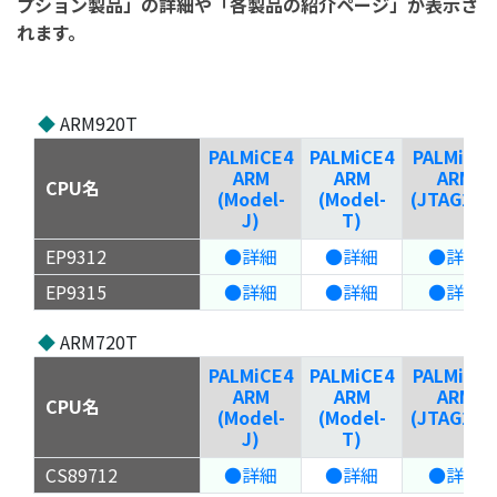
プション製品」の詳細や「各製品の紹介ページ」が表示さ
れます。
◆
ARM920T
PALMiCE4
PALMiCE4
PALMiCE3
ARM
ARM
ARM
CPU名
(Model-
(Model-
(JTAG200
J)
T)
EP9312
●詳細
●詳細
●詳細
EP9315
●詳細
●詳細
●詳細
◆
ARM720T
PALMiCE4
PALMiCE4
PALMiCE3
ARM
ARM
ARM
CPU名
(Model-
(Model-
(JTAG200
J)
T)
CS89712
●詳細
●詳細
●詳細