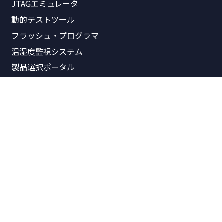
JTAGエミュレータ
動的テストツール
フラッシュ・プログラマ
温湿度監視システム
製品選択ポータル
関連資料
製品価格表
製品概要書
リリースノート
パンフレット
技術資料
技術紹介
Arm記事一覧