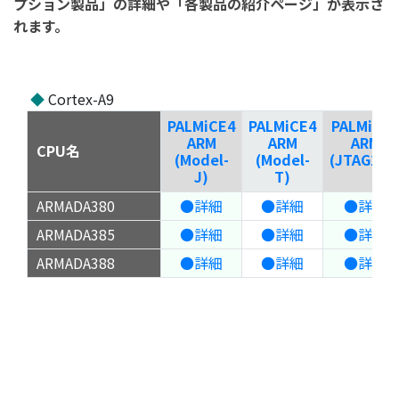
プション製品」の詳細や「各製品の紹介ページ」が表示さ
れます。
◆
Cortex-A9
PALMiCE4
PALMiCE4
PALMiCE3
ARM
ARM
ARM
CPU名
(Model-
(Model-
(JTAG200
J)
T)
ARMADA380
●詳細
●詳細
●詳細
ARMADA385
●詳細
●詳細
●詳細
ARMADA388
●詳細
●詳細
●詳細