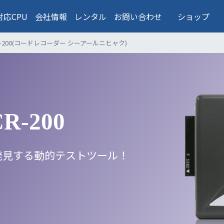
対応CPU
会社情報
レンタル
お問い合わせ
ショップ
r CR-200(コードレコーダー シーアールニヒャク)
CR-200
発見する動的テストツール！