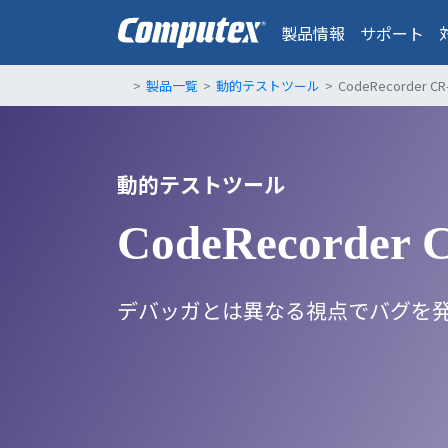
製品情報
サポート
製品一覧
動的テストツール
CodeRecorde
動的テストツール
CodeRecorder 
デバッガとは異なる視点でバグを