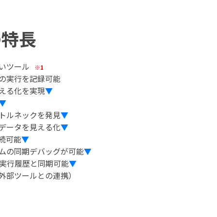
rの特長
高いツール
※1
の実行を記録可能
える化を実現
▼
▼
トルネックを発見
▼
データを見える化
▼
接続可能
▼
ムの同期デバッグが可能
▼
の実行履歴と同期可能
▼
外部ツールとの連携）