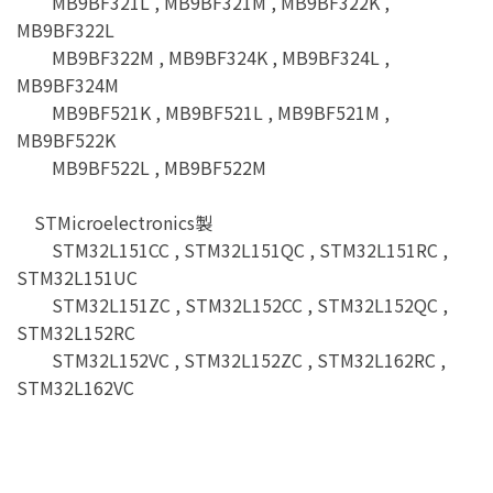
MB9BF321L , MB9BF321M , MB9BF322K ,
MB9BF322L
MB9BF322M , MB9BF324K , MB9BF324L ,
MB9BF324M
MB9BF521K , MB9BF521L , MB9BF521M ,
MB9BF522K
MB9BF522L , MB9BF522M
STMicroelectronics製
STM32L151CC , STM32L151QC , STM32L151RC ,
STM32L151UC
STM32L151ZC , STM32L152CC , STM32L152QC ,
STM32L152RC
STM32L152VC , STM32L152ZC , STM32L162RC ,
STM32L162VC