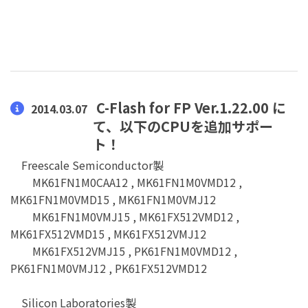
C-Flash for FP Ver.1.22.00 に
2014.03.07
て、以下のCPUを追加サポー
ト！
Freescale Semiconductor製
MK61FN1M0CAA12 , MK61FN1M0VMD12 ,
MK61FN1M0VMD15 , MK61FN1M0VMJ12
MK61FN1M0VMJ15 , MK61FX512VMD12 ,
MK61FX512VMD15 , MK61FX512VMJ12
MK61FX512VMJ15 , PK61FN1M0VMD12 ,
PK61FN1M0VMJ12 , PK61FX512VMD12
Silicon Laboratories製