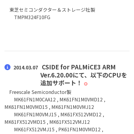
東芝セミコンダクター＆ストレージ社製
TMPM324F10FG
CSIDE for PALMiCE3 ARM
2014.03.07
Ver.6.20.00にて、以下のCPUを
追加サポート！
◎
Freescale Semiconductor製
MK61FN1M0CAA12 , MK61FN1M0VMD12 ,
MK61FN1M0VMD15 , MK61FN1M0VMJ12
MK61FN1M0VMJ15 , MK61FX512VMD12 ,
MK61FX512VMD15 , MK61FX512VMJ12
MK61FX512VMJ15 , PK61FN1M0VMD12 ,