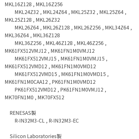
MKL16Z128 , MKL16Z256
MKL24Z32 , MKL24Z64 , MKL25Z32 , MKL25Z64 ,
MKL25Z128 , MKL26Z32
MKL26Z64 , MKL26Z128 , MKL26Z256 , MKL34Z64 ,
MKL36Z64 , MKL36Z128
MKL36Z256 , MKL46Z128 , MKL46Z256 ,
MK61FX512VMJ12 , MK61FN1M0VMJ12
MK61FX512VMJ15 , MK61FN1M0VMJ15 ,
MK61FX512VMD12 , MK61FN1M0VMD12
MK61FX512VMD15 , MK61FN1M0VMD15 ,
MK61FN1M0CAA12 , PK61FN1M0VMD12
PK61FX512VMD12 , PK61FN1M0VMJ12 ,
MK70FN1M0 , MK70FX512
RENESAS製
R-IN32M3-CL , R-IN32M3-EC
Silicon Laboratories製