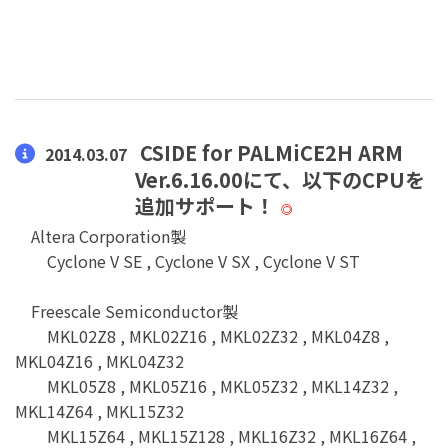
CSIDE for PALMiCE2H ARM
2014.03.07
Ver.6.16.00にて、以下のCPUを
追加サポート！
◎
Altera Corporation製
Cyclone V SE , Cyclone V SX , Cyclone V ST
Freescale Semiconductor製
MKL02Z8 , MKL02Z16 , MKL02Z32 , MKL04Z8 ,
MKL04Z16 , MKL04Z32
MKL05Z8 , MKL05Z16 , MKL05Z32 , MKL14Z32 ,
MKL14Z64 , MKL15Z32
MKL15Z64 , MKL15Z128 , MKL16Z32 , MKL16Z64 ,