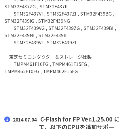
STM32F437ZG , STM32F437II
STM32F437VI , STM32F437ZI , STM32F439BG ,
STM32F439IG , STM32F439NG
STM32F439VG , STM32F439ZG , STM32F439BI ,
STM32F439NI , STM32F439II
STM32F439VI , STM32F439ZI
東芝セミコンダクター＆ストレージ社製
TMPM461F10FG , TMPM461F15FG ,
TMPM462F10FG , TMPM462F15FG
C-Flash for FP Ver.1.25.00 に
2014.07.04
て、以下のCPUを追加サポー