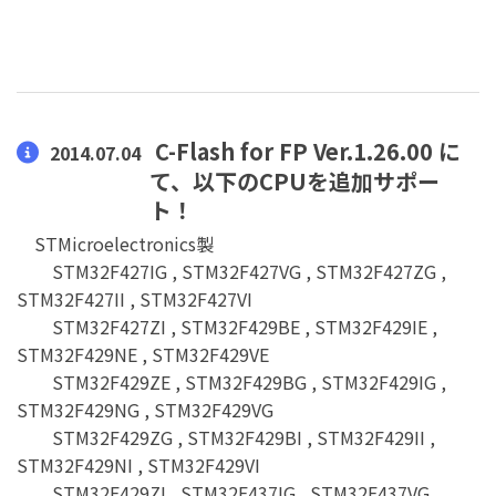
C-Flash for FP Ver.1.26.00 に
2014.07.04
て、以下のCPUを追加サポー
ト！
STMicroelectronics製
STM32F427IG , STM32F427VG , STM32F427ZG ,
STM32F427II , STM32F427VI
STM32F427ZI , STM32F429BE , STM32F429IE ,
STM32F429NE , STM32F429VE
STM32F429ZE , STM32F429BG , STM32F429IG ,
STM32F429NG , STM32F429VG
STM32F429ZG , STM32F429BI , STM32F429II ,
STM32F429NI , STM32F429VI
STM32F429ZI , STM32F437IG , STM32F437VG ,