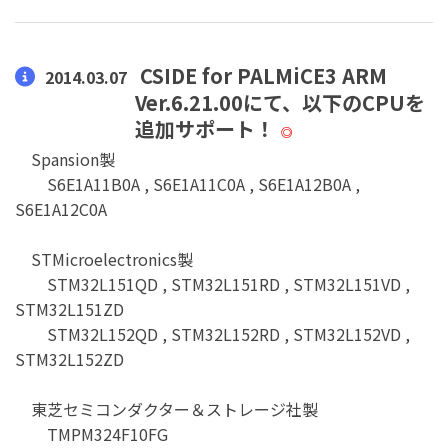
CSIDE for PALMiCE3 ARM
2014.03.07
Ver.6.21.00にて、以下のCPUを
追加サポート！
◎
Spansion製
S6E1A11B0A , S6E1A11C0A , S6E1A12B0A ,
S6E1A12C0A
STMicroelectronics製
STM32L151QD , STM32L151RD , STM32L151VD ,
STM32L151ZD
STM32L152QD , STM32L152RD , STM32L152VD ,
STM32L152ZD
東芝セミコンダクター＆ストレージ社製
TMPM324F10FG