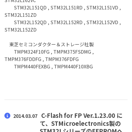
STM32L151QD , STM32L151RD , STM32L151VD ,
STM32L151ZD
STM32L152QD , STM32L152RD , STM32L152VD ,
STM32L152ZD
東芝セミコンダクター＆ストレージ社製
TMPM324F10FG , TMPM375FSDMG ,
TMPM376FDDFG , TMPM376FDFG
TMPM440FEXBG , TMPM440F10XBG
C-Flash for FP Ver.1.23.00 に
2014.03.07
て、STMicroelectronics製の
STM32LシリーズのEEPROMへ