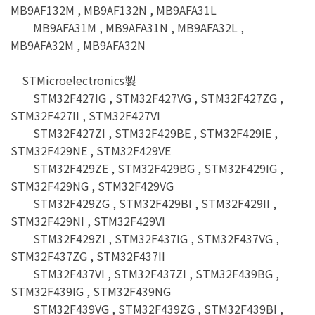
MB9AF132M , MB9AF132N , MB9AFA31L
MB9AFA31M , MB9AFA31N , MB9AFA32L ,
MB9AFA32M , MB9AFA32N
STMicroelectronics製
STM32F427IG , STM32F427VG , STM32F427ZG ,
STM32F427II , STM32F427VI
STM32F427ZI , STM32F429BE , STM32F429IE ,
STM32F429NE , STM32F429VE
STM32F429ZE , STM32F429BG , STM32F429IG ,
STM32F429NG , STM32F429VG
STM32F429ZG , STM32F429BI , STM32F429II ,
STM32F429NI , STM32F429VI
STM32F429ZI , STM32F437IG , STM32F437VG ,
STM32F437ZG , STM32F437II
STM32F437VI , STM32F437ZI , STM32F439BG ,
STM32F439IG , STM32F439NG
STM32F439VG , STM32F439ZG , STM32F439BI ,