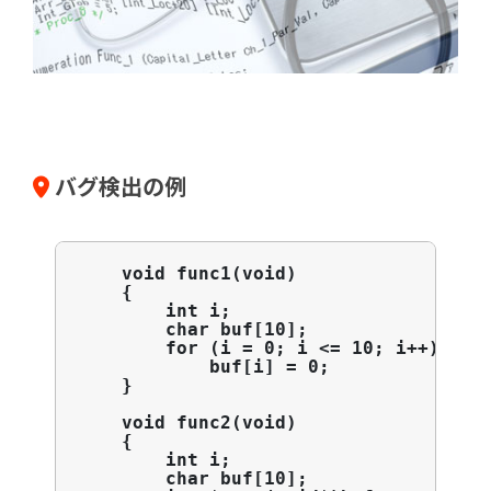
バグ検出の例
    void func1(void)

    {

        int i;

        char buf[10];

        for (i = 0; i <= 10; i++)

            buf[i] = 0;          
    }

    void func2(void)

    {

        int i;

        char buf[10];
