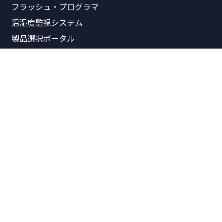
フラッシュ・プログラマ
温湿度監視システム
製品選択ポータル
関連資料
製品価格表
製品概要書
リリースノート
パンフレット
技術資料
技術紹介
Arm記事一覧
お問い合わせ
営業的なお問い合わせ