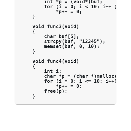
        int *p = (void*)buf;

        for (i = 0; i < 10; i++ )

            *p++ = 0;          
    }

    void func3(void)

    {

        char buf[5];

        strcpy(buf, "12345");   
        memset(buf, 0, 10);     
    }

    void func4(void)

    {

        int i;

        char *p = (char *)malloc(10);

        for (i = 0; i <= 10; i++)

            *p++ = 0;            
        free(p);                