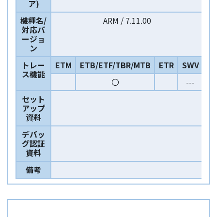
ア)
機種名/
ARM / 7.11.00
対応バ
ージョ
ン
トレー
ETM
ETB/ETF/TBR/MTB
ETR
SWV
ス機能
〇
---
セット
アップ
資料
デバッ
グ認証
資料
備考