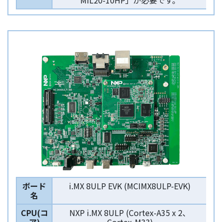
MIL20-10HP」が必要です。
ボード
i.MX 8ULP EVK (MCIMX8ULP-EVK)
名
CPU(コ
NXP i.MX 8ULP (Cortex-A35 x 2、
ア)
Cortex-M33)