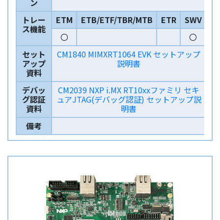
ン
トレー
ETM
ETB/ETF/TBR/MTB
ETR
SWV
ス機能
〇
〇
セット
CM1840 MIMXRT1064 EVK セットアップ
アップ
説明書
資料
デバッ
CM2039 NXP i.MX RT10xxファミリ セキ
グ認証
ュアJTAG(デバッグ認証) セットアップ説
資料
明書
備考