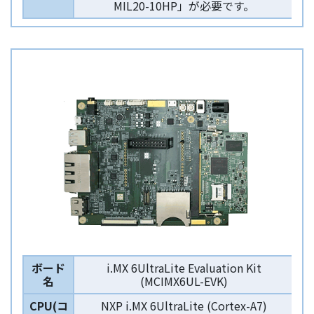
MIL20-10HP」が必要です。
ボード
i.MX 6UltraLite Evaluation Kit
名
(MCIMX6UL-EVK)
CPU(コ
NXP i.MX 6UltraLite (Cortex-A7)