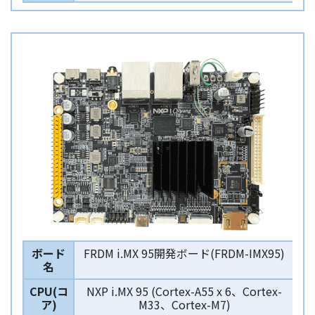
ボード
FRDM i.MX 95開発ボード(FRDM-IMX95)
名
CPU(コ
NXP i.MX 95 (Cortex-A55 x 6、Cortex-
ア)
M33、Cortex-M7)