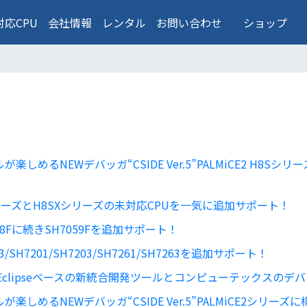
対応CPU
会社情報
レンタル
お問い合わせ
ショップ
しめるNEWデバッガ“CSIDE Ver.5”PALMiCE2 H8S
8SシリーズとH8SXシリーズの未対応CPUを一気に追加サポート！
H7058Fに続きSH7059Fを追加サポート！
713/SH7201/SH7203/SH7261/SH7263を追加サポート！
Eclipseベースの新統合開発ツールとコンピューテックスのデ
しめるNEWデバッガ“CSIDE Ver.5”PALMiCE2シリー