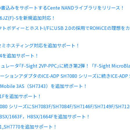
書込みをサポートするCente NANDライブラリをリリース！
1176JZ(F)-Sを新規追加対応！
ボディーとホストI/FにUSB 2.0の採用でROMiCEの理
CE2でセミホスティング対応を追加サポート！
H7774を追加サポート！
タ｢F-Sight 2VP-PPC｣に続き第2弾！「F-Sight MicroB
レーションアダプタのICE-ADP SH7080 シリーズに続きICE-AD
SH-Mobile 3AS（SH7343）を追加サポート！
7211Fを追加サポート！
H7080 シリーズにSH7083F/SH7084F/SH7146F/SH7149F/S
8SX/1663F，H8SX/1664Fを追加サポート！
7781,SH7770を追加サポート！