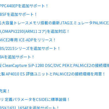
たにPPC440EPを追加サポート！
7058SFを追加サポート！
容量トレースメモリ搭載の最新JTAGエミュレータPALMiCE2H
430,OMAPV2230(ARM11コア)を追加対応！
iCE2専用 ICE-ADPをリリース！
にH8S/2215シリーズを追加サポート！
7618Aを追加サポート！
nCapture SiP-1280 DSC/DVC PEKとPALMiCE2の接
AP4010 ES 評価ユニットとPALMiCE2の接続環境を用意！
充実！
モリ 定義パラメータをCSIDEに標準装備！
H8SX/1651,1654Fを追加サポート！