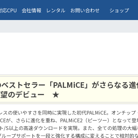
対応CPU
会社情報
レンタル
お問い合わせ
ショップ
のベストセラー「PALMiCE」がさらなる
、待望のデビュー ★
レスの使いやすさを同時に実現した初代PALMiCE。オンチップ
CEが、さらに進化を重ね、PALMiCE2（ピーツー）となって
、1Mバイト/S以上の高速ダウンロードを実現。また、全ての処理
グループサポートを一段と強化する構成に変えることで相対的