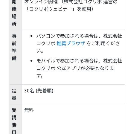
開
オンライン開催 （株式会社コクリポ 運営の
催
「コクリポウェビナー」を使用）
場
所
事
パソコンで参加される場合は、株式会社
前
コクリポ
推奨ブラウザ
をご利用くださ
準
い。
備
モバイルで参加される場合は、株式会社
コクリポ 公式アプリが必要となりま
す。
定
30名 (先着順)
員
受
無料
講
費
用