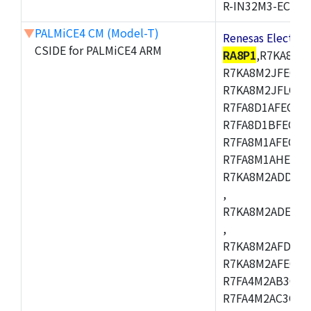
R-IN32M3-EC
▼
PALMiCE4 CM (Model-T)
Renesas Electr
CSIDE for PALMiCE4 ARM
RA8P1
,R7KA8M2
R7KA8M2JFECAB
R7KA8M2JFLCAC
R7FA8D1AFECBD
R7FA8D1BFECBD
R7FA8M1AFECBD
R7FA8M1AHECBD
R7KA8M2ADDCAB
,
R7KA8M2ADECHC
,
R7KA8M2AFDCAC
R7KA8M2AFECHC
R7FA4M2AB3CFL
R7FA4M2AC3CFL