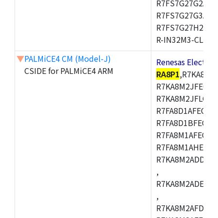
R7FS7G27G2A01
R7FS7G27G3A01
R7FS7G27H2A01
R-IN32M3-CL,R-I
▼
PALMiCE4 CM (Model-J)
Renesas Electr
CSIDE for PALMiCE4 ARM
RA8P1
,R7KA8M2
R7KA8M2JFECAB
R7KA8M2JFLCAC
R7FA8D1AFECBD
R7FA8D1BFECBD
R7FA8M1AFECBD
R7FA8M1AHECBD
R7KA8M2ADDCAB
,
R7KA8M2ADECHC
,
R7KA8M2AFDCAC