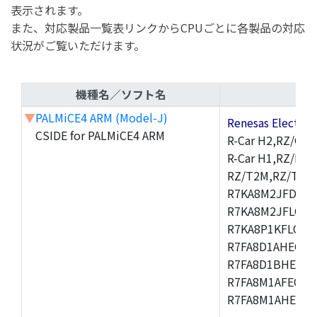
表示されます。
また、対応製品一覧表リンクからCPUごとに各製品の対応
状況がご覧いただけます。
機種名／ソフト名
▼
PALMiCE4 ARM (Model-J)
Renesas Electr
CSIDE for PALMiCE4 ARM
R-Car H2,RZ/G1M
R-Car H1,RZ/N1D
RZ/T2M,RZ/T1,
R
R7KA8M2JFDCAM
R7KA8M2JFLCAB
R7KA8P1KFLCAC
R7FA8D1AHECFC
R7FA8D1BHECFC
R7FA8M1AFECFP
R7FA8M1AHECFP
,