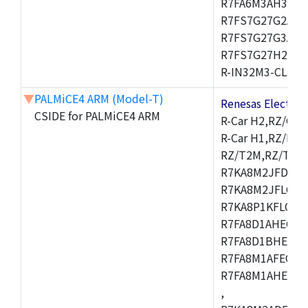
R7FA6M3AH3CFP
R7FS7G27G2A01
R7FS7G27G3A01
R7FS7G27H2A01
R-IN32M3-CL,R-I
▼
PALMiCE4 ARM (Model-T)
Renesas Electr
CSIDE for PALMiCE4 ARM
R-Car H2,RZ/G1M
R-Car H1,RZ/N1D
RZ/T2M,RZ/T1,
R
R7KA8M2JFDCAM
R7KA8M2JFLCAB
R7KA8P1KFLCAC
R7FA8D1AHECFC
R7FA8D1BHECFC
R7FA8M1AFECFP
R7FA8M1AHECFP
,