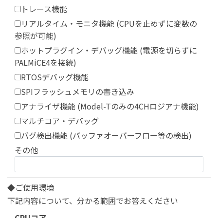
トレース機能
リアルタイム・モニタ機能 (CPUを止めずに変数の
参照が可能)
ホットプラグイン・デバッグ機能 (電源を切らずに
PALMiCE4を接続)
RTOSデバッグ機能
SPIフラッシュメモリの書き込み
アナライザ機能 (Model-Tのみの4CHロジアナ機能)
マルチコア・デバッグ
バグ検出機能 (バッファオーバーフロー等の検出)
その他
◆ご使用環境
下記内容について、分かる範囲でお答えください
CPUコア