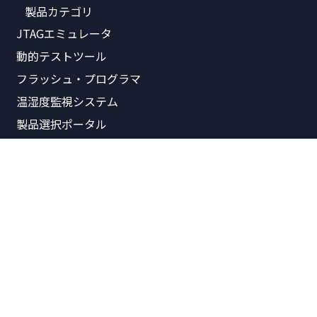
製品カテゴリ
JTAGエミュレータ
動的テストツール
フラッシュ・プログラマ
温湿度監視システム
製品選択ポータル
関連資料
製品価格表
製品概要書
リリースノート
パンフレット
技術資料
技術紹介
Arm記事一覧