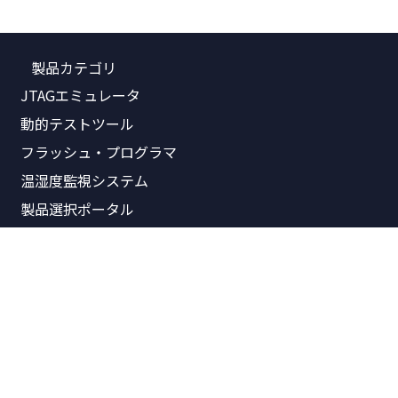
製品カテゴリ
JTAGエミュレータ
動的テストツール
フラッシュ・プログラマ
温湿度監視システム
製品選択ポータル
関連資料
製品価格表
製品概要書
リリースノート
パンフレット
技術資料