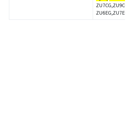
ZU7CG,ZU9CG,Z
ZU6EG,ZU7EG,Z