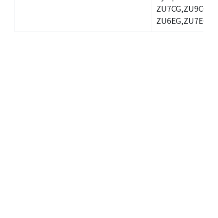
ZU7CG,ZU9CG,Z
ZU6EG,ZU7EG,Z