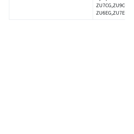
ZU7CG,ZU9CG,
Z
ZU6EG,ZU7EG,Z