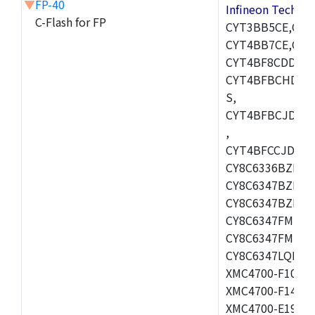
▼
FP-40
Infineon Techn
C-Flash for FP
CYT3BB5CE,CYT
CYT4BB7CE,CYT
CYT4BF8CDDQ0A
CYT4BFBCHDQ0
S,
CYT4BFBCJDQ0
,
CYT4BFCCJDQ0B
CY8C6336BZI-BL
CY8C6347BZI-BL
CY8C6347BZI-BL
CY8C6347FMI-BL
CY8C6347FMI-B
CY8C6347LQI-BL
XMC4700-F100K1
XMC4700-F144F2
XMC4700-E196F1