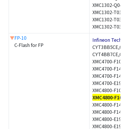
XMC1302-Q040X0
XMC1302-T016X0
XMC1302-T038X0
XMC1302-T038X0
▼
FP-10
Infineon Techn
C-Flash for FP
CYT3BB5CE,CYT
CYT4BB7CE,CYT
XMC4700-F100F2
XMC4700-F144F1
XMC4700-F144K2
XMC4700-E196K1
XMC4800-F100F1
XMC4800-F100K
XMC4800-F144F1
XMC4800-F144K1
XMC4800-E196F1
XMC4800-E196K1