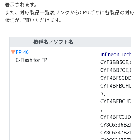
表示されます。
また、対応製品一覧表リンクからCPUごとに各製品の対応
状況がご覧いただけます。
機種名／ソフト名
▼
FP-40
Infineon Techn
C-Flash for FP
CYT3BB5CE,CYT
CYT4BB7CE,CYT
CYT4BF8CDDQ0A
CYT4BFBCHDQ0
S,
CYT4BFBCJDQ0
,
CYT4BFCCJDQ0B
CY8C6336BZI-BL
CY8C6347BZI-BL
CY8C6347BZI-BL