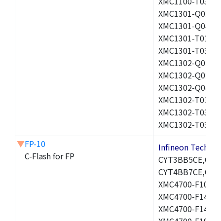
XMC1100-T038F0
XMC1301-Q024F0
XMC1301-Q040F0
XMC1301-T016X0
XMC1301-T038F0
XMC1302-Q024F0
XMC1302-Q024X0
XMC1302-Q040X0
XMC1302-T016X0
XMC1302-T038X0
XMC1302-T038X0
▼
FP-10
Infineon Techn
C-Flash for FP
CYT3BB5CE,CYT
CYT4BB7CE,CYT
XMC4700-F100F2
XMC4700-F144F1
XMC4700-F144K2
XMC4700-E196K1