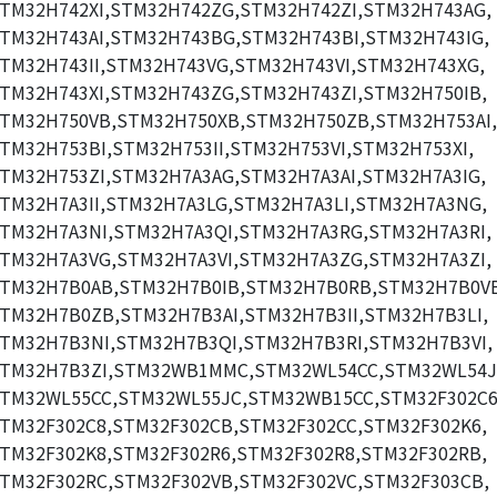
TM32H742XI,STM32H742ZG,STM32H742ZI,STM32H743AG,
TM32H743AI,STM32H743BG,STM32H743BI,STM32H743IG,
TM32H743II,STM32H743VG,STM32H743VI,STM32H743XG,
TM32H743XI,STM32H743ZG,STM32H743ZI,STM32H750IB,
TM32H750VB,STM32H750XB,STM32H750ZB,STM32H753AI,
TM32H753BI,STM32H753II,STM32H753VI,STM32H753XI,
TM32H753ZI,STM32H7A3AG,STM32H7A3AI,STM32H7A3IG,
TM32H7A3II,STM32H7A3LG,STM32H7A3LI,STM32H7A3NG,
TM32H7A3NI,STM32H7A3QI,STM32H7A3RG,STM32H7A3RI,
TM32H7A3VG,STM32H7A3VI,STM32H7A3ZG,STM32H7A3ZI,
TM32H7B0AB,STM32H7B0IB,STM32H7B0RB,STM32H7B0V
TM32H7B0ZB,STM32H7B3AI,STM32H7B3II,STM32H7B3LI,
TM32H7B3NI,STM32H7B3QI,STM32H7B3RI,STM32H7B3VI,
TM32H7B3ZI,STM32WB1MMC,STM32WL54CC,STM32WL54J
TM32WL55CC,STM32WL55JC,STM32WB15CC,STM32F302C6
TM32F302C8,STM32F302CB,STM32F302CC,STM32F302K6,
TM32F302K8,STM32F302R6,STM32F302R8,STM32F302RB,
TM32F302RC,STM32F302VB,STM32F302VC,STM32F303CB,