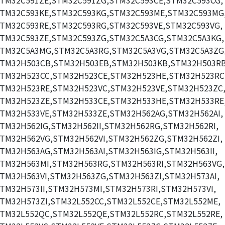
TM32C591ZE,STM32C591ZG,STM32C593CE,STM32C593CG,
TM32C593KE,STM32C593KG,STM32C593ME,STM32C593MG
TM32C593RE,STM32C593RG,STM32C593VE,STM32C593VG,
TM32C593ZE,STM32C593ZG,STM32C5A3CG,STM32C5A3KG,
TM32C5A3MG,STM32C5A3RG,STM32C5A3VG,STM32C5A3ZG
TM32H503CB,STM32H503EB,STM32H503KB,STM32H503RB
TM32H523CC,STM32H523CE,STM32H523HE,STM32H523RC
TM32H523RE,STM32H523VC,STM32H523VE,STM32H523ZC
TM32H523ZE,STM32H533CE,STM32H533HE,STM32H533RE
TM32H533VE,STM32H533ZE,STM32H562AG,STM32H562AI,
TM32H562IG,STM32H562II,STM32H562RG,STM32H562RI,
TM32H562VG,STM32H562VI,STM32H562ZG,STM32H562ZI,
TM32H563AG,STM32H563AI,STM32H563IG,STM32H563II,
TM32H563MI,STM32H563RG,STM32H563RI,STM32H563VG,
TM32H563VI,STM32H563ZG,STM32H563ZI,STM32H573AI,
TM32H573II,STM32H573MI,STM32H573RI,STM32H573VI,
TM32H573ZI,STM32L552CC,STM32L552CE,STM32L552ME,
TM32L552QC,STM32L552QE,STM32L552RC,STM32L552RE,