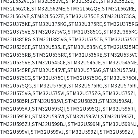
TM32L552VC,STM32L552VE,STM32L552ZC,STM32L552ZE,
TM32L562CE,STM32L562ME,STM32L562QE,STM32L562RE,
TM32L562VE,STM32L562ZE,STM32U375CE,STM32U375CG,
TM32U375KE,STM32U375KG,STM32U375RE,STM32U375RG
TM32U375VE,STM32U375VG,STM32U385CG,STM32U385KG
TM32U385RG,STM32U385VG,STM32U535CB,STM32U535CC
TM32U535CE,STM32U535JE,STM32U535NC,STM32U535NE
TM32U535RB,STM32U535RC,STM32U535RE,STM32U535VC
TM32U535VE,STM32U545CE,STM32U545JE,STM32U545NE
TM32U545RE,STM32U545VE,STM32U575AG,STM32U575AI,
TM32U575CG,STM32U575CI,STM32U575OG,STM32U575OI,
TM32U575QG,STM32U575QI,STM32U575RG,STM32U575RI
TM32U575VG,STM32U575VI,STM32U575ZG,STM32U575ZI,
TM32U585RI,STM32U585VI,STM32U585ZI,STM32U595AI,
TM32U595AJ,STM32U595QI,STM32U595QJ,STM32U595RI,
TM32U595RJ,STM32U595VI,STM32U595VJ,STM32U595ZI,
TM32U595ZJ,STM32U599BJ,STM32U599NI,STM32U599NJ
TM32U599VI,STM32U599VJ,STM32U599ZI,STM32U599ZJ,