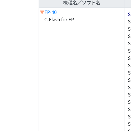
機種名／ソフト名
▼
FP-40
S
C-Flash for FP
S
S
S
S
S
S
S
S
S
S
S
S
S
S
S