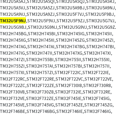
TM32U5A5AJ,STM32U5A5QI,STM32U5A5QJ,STM32U5A5RJ,
TM32U5A5VJ,STM32U5A5ZJ,STM32U5A9BJ,STM32U5A9NJ
TM32U5A9VJ,STM32U5A9ZJ,STM32U5F7VJ,STM32U5F9BJ,
TM32U5F9NJ
,STM32U5F9VJ,STM32U5F9ZJ,STM32U5G7VJ,
TM32U5G9BJ,STM32U5G9NJ,STM32U5G9VJ,STM32U5G9ZJ
TM32H745BG,STM32H745BI,STM32H745IG,STM32H745II,
TM32H745XG,STM32H745XI,STM32H745ZG,STM32H745ZI,
TM32H747AG,STM32H747AI,STM32H747BG,STM32H747BI,
TM32H747IG,STM32H747II,STM32H747XG,STM32H747XI,
TM32H747ZI,STM32H755BI,STM32H755II,STM32H755XI,
TM32H755ZI,STM32H757AI,STM32H757BI,STM32H757II,
TM32H757XI,STM32H757ZI,STM32F722IC,STM32F722IE,
TM32F722RC,STM32F722RE,STM32F722VC,STM32F722VE,
TM32F722ZC,STM32F722ZE,STM32F730I8,STM32F730R8,
TM32F730V8,STM32F730Z8,STM32F732IE,STM32F732RE,
TM32F732VE,STM32F732ZE,STM32F745IE,STM32F745IG,
TM32F745VE,STM32F745VG,STM32F745ZE,STM32F745ZG,
TM32F746BE,STM32F746BG,STM32F746IE,STM32F746IG,