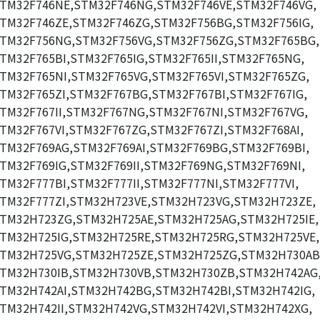
TM32F746NE,STM32F746NG,STM32F746VE,STM32F746VG,
TM32F746ZE,STM32F746ZG,STM32F756BG,STM32F756IG,
TM32F756NG,STM32F756VG,STM32F756ZG,STM32F765BG,
TM32F765BI,STM32F765IG,STM32F765II,STM32F765NG,
TM32F765NI,STM32F765VG,STM32F765VI,STM32F765ZG,
TM32F765ZI,STM32F767BG,STM32F767BI,STM32F767IG,
TM32F767II,STM32F767NG,STM32F767NI,STM32F767VG,
TM32F767VI,STM32F767ZG,STM32F767ZI,STM32F768AI,
TM32F769AG,STM32F769AI,STM32F769BG,STM32F769BI,
TM32F769IG,STM32F769II,STM32F769NG,STM32F769NI,
TM32F777BI,STM32F777II,STM32F777NI,STM32F777VI,
TM32F777ZI,STM32H723VE,STM32H723VG,STM32H723ZE,
TM32H723ZG,STM32H725AE,STM32H725AG,STM32H725IE,
TM32H725IG,STM32H725RE,STM32H725RG,STM32H725VE,
TM32H725VG,STM32H725ZE,STM32H725ZG,STM32H730AB
TM32H730IB,STM32H730VB,STM32H730ZB,STM32H742AG
TM32H742AI,STM32H742BG,STM32H742BI,STM32H742IG,
TM32H742II,STM32H742VG,STM32H742VI,STM32H742XG,