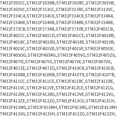
TM32F303CC,STM32F303RB,STM32F303RC,STM32F303VB,
TM32F303VC,STM32F313CC,STM32F313RC,STM32F313VC,
TM32F334C4,STM32F334C6,STM32F334C8,STM32F334K4,
TM32F334K6,STM32F334K8,STM32F334R6,STM32F334R8,
TM32F373C8,STM32F373R8,STM32F373V8,STM32F401CB,
TM32F401CC,STM32F401CD,STM32F401CE,STM32F401RB,
TM32F401RC,STM32F401RD,STM32F401RE,STM32F401VB,
TM32F401VC,STM32F401VD,STM32F401VE,STM32F405OE,
TM32F405OG,STM32F405RG,STM32F405VG,STM32F405ZG,
TM32F407IE,STM32F407IG,STM32F407VE,STM32F407VG,
TM32F407ZE,STM32F407ZG,STM32F410C8,STM32F410CB,
TM32F410R8,STM32F410RB,STM32F410T8,STM32F410TB,
TM32F411CC,STM32F411CE,STM32F411RC,STM32F411RE,
TM32F411VC,STM32F411VE,STM32F412CE,STM32F412CG,
TM32F412RE,STM32F412RG,STM32F412VE,STM32F412VG,
TM32F412ZE,STM32F412ZG,STM32F413CG,STM32F413CH,
TM32F413MG,STM32F413MH,STM32F413RG,STM32F413RH
TM32F413VG,STM32F413VH,STM32F413ZG,STM32F413ZH,