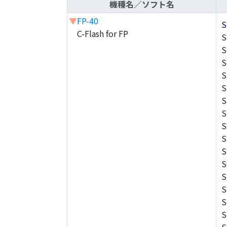
機種名／ソフト名
▼
FP-40
S
C-Flash for FP
S
S
S
S
S
S
S
S
S
S
S
S
S
S
S