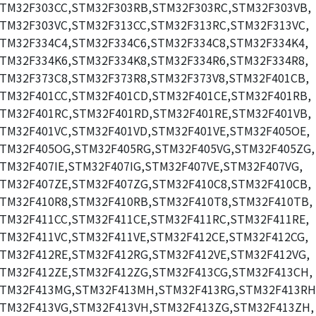
TM32F303CC,STM32F303RB,STM32F303RC,STM32F303VB,
TM32F303VC,STM32F313CC,STM32F313RC,STM32F313VC,
TM32F334C4,STM32F334C6,STM32F334C8,STM32F334K4,
TM32F334K6,STM32F334K8,STM32F334R6,STM32F334R8,
TM32F373C8,STM32F373R8,STM32F373V8,STM32F401CB,
TM32F401CC,STM32F401CD,STM32F401CE,STM32F401RB,
TM32F401RC,STM32F401RD,STM32F401RE,STM32F401VB,
TM32F401VC,STM32F401VD,STM32F401VE,STM32F405OE,
TM32F405OG,STM32F405RG,STM32F405VG,STM32F405ZG,
TM32F407IE,STM32F407IG,STM32F407VE,STM32F407VG,
TM32F407ZE,STM32F407ZG,STM32F410C8,STM32F410CB,
TM32F410R8,STM32F410RB,STM32F410T8,STM32F410TB,
TM32F411CC,STM32F411CE,STM32F411RC,STM32F411RE,
TM32F411VC,STM32F411VE,STM32F412CE,STM32F412CG,
TM32F412RE,STM32F412RG,STM32F412VE,STM32F412VG,
TM32F412ZE,STM32F412ZG,STM32F413CG,STM32F413CH,
TM32F413MG,STM32F413MH,STM32F413RG,STM32F413RH
TM32F413VG,STM32F413VH,STM32F413ZG,STM32F413ZH,