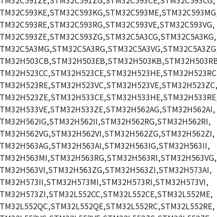
TM32C591ZE,STM32C591ZG,STM32C593CE,STM32C593CG,
TM32C593KE,STM32C593KG,STM32C593ME,STM32C593MG
TM32C593RE,STM32C593RG,STM32C593VE,STM32C593VG,
TM32C593ZE,STM32C593ZG,STM32C5A3CG,STM32C5A3KG,
TM32C5A3MG,STM32C5A3RG,STM32C5A3VG,STM32C5A3ZG
TM32H503CB,STM32H503EB,STM32H503KB,STM32H503RB
TM32H523CC,STM32H523CE,STM32H523HE,STM32H523RC
TM32H523RE,STM32H523VC,STM32H523VE,STM32H523ZC
TM32H523ZE,STM32H533CE,STM32H533HE,STM32H533RE
TM32H533VE,STM32H533ZE,STM32H562AG,STM32H562AI,
TM32H562IG,STM32H562II,STM32H562RG,STM32H562RI,
TM32H562VG,STM32H562VI,STM32H562ZG,STM32H562ZI,
TM32H563AG,STM32H563AI,STM32H563IG,STM32H563II,
TM32H563MI,STM32H563RG,STM32H563RI,STM32H563VG,
TM32H563VI,STM32H563ZG,STM32H563ZI,STM32H573AI,
TM32H573II,STM32H573MI,STM32H573RI,STM32H573VI,
TM32H573ZI,STM32L552CC,STM32L552CE,STM32L552ME,
TM32L552QC,STM32L552QE,STM32L552RC,STM32L552RE,