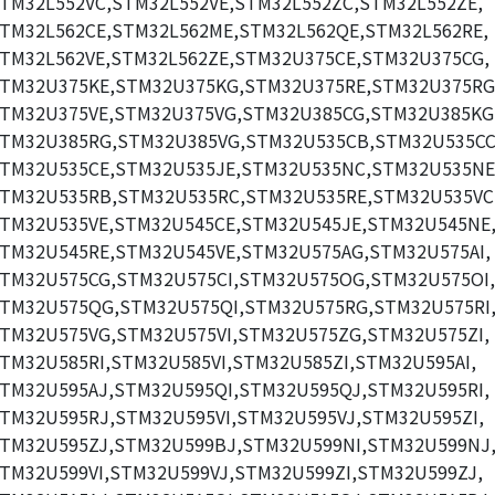
TM32L552VC,STM32L552VE,STM32L552ZC,STM32L552ZE,
TM32L562CE,STM32L562ME,STM32L562QE,STM32L562RE,
TM32L562VE,STM32L562ZE,STM32U375CE,STM32U375CG,
TM32U375KE,STM32U375KG,STM32U375RE,STM32U375RG
TM32U375VE,STM32U375VG,STM32U385CG,STM32U385KG
TM32U385RG,STM32U385VG,STM32U535CB,STM32U535CC
TM32U535CE,STM32U535JE,STM32U535NC,STM32U535NE
TM32U535RB,STM32U535RC,STM32U535RE,STM32U535VC
TM32U535VE,STM32U545CE,STM32U545JE,STM32U545NE
TM32U545RE,STM32U545VE,STM32U575AG,STM32U575AI,
TM32U575CG,STM32U575CI,STM32U575OG,STM32U575OI,
TM32U575QG,STM32U575QI,STM32U575RG,STM32U575RI
TM32U575VG,STM32U575VI,STM32U575ZG,STM32U575ZI,
TM32U585RI,STM32U585VI,STM32U585ZI,STM32U595AI,
TM32U595AJ,STM32U595QI,STM32U595QJ,STM32U595RI,
TM32U595RJ,STM32U595VI,STM32U595VJ,STM32U595ZI,
TM32U595ZJ,STM32U599BJ,STM32U599NI,STM32U599NJ
TM32U599VI,STM32U599VJ,STM32U599ZI,STM32U599ZJ,