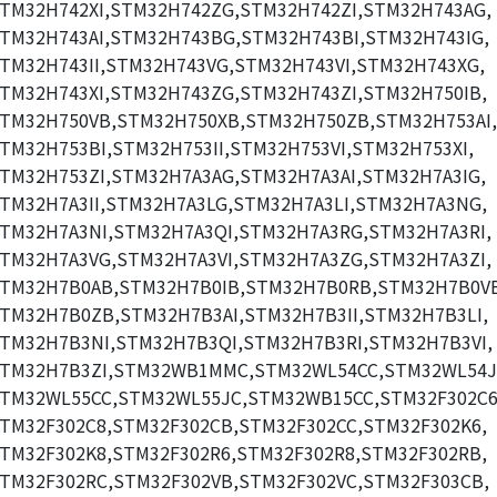
TM32H742XI,STM32H742ZG,STM32H742ZI,STM32H743AG,
TM32H743AI,STM32H743BG,STM32H743BI,STM32H743IG,
TM32H743II,STM32H743VG,STM32H743VI,STM32H743XG,
TM32H743XI,STM32H743ZG,STM32H743ZI,STM32H750IB,
TM32H750VB,STM32H750XB,STM32H750ZB,STM32H753AI,
TM32H753BI,STM32H753II,STM32H753VI,STM32H753XI,
TM32H753ZI,STM32H7A3AG,STM32H7A3AI,STM32H7A3IG,
TM32H7A3II,STM32H7A3LG,STM32H7A3LI,STM32H7A3NG,
TM32H7A3NI,STM32H7A3QI,STM32H7A3RG,STM32H7A3RI,
TM32H7A3VG,STM32H7A3VI,STM32H7A3ZG,STM32H7A3ZI,
TM32H7B0AB,STM32H7B0IB,STM32H7B0RB,STM32H7B0V
TM32H7B0ZB,STM32H7B3AI,STM32H7B3II,STM32H7B3LI,
TM32H7B3NI,STM32H7B3QI,STM32H7B3RI,STM32H7B3VI,
TM32H7B3ZI,STM32WB1MMC,STM32WL54CC,STM32WL54J
TM32WL55CC,STM32WL55JC,STM32WB15CC,STM32F302C6
TM32F302C8,STM32F302CB,STM32F302CC,STM32F302K6,
TM32F302K8,STM32F302R6,STM32F302R8,STM32F302RB,
TM32F302RC,STM32F302VB,STM32F302VC,STM32F303CB,