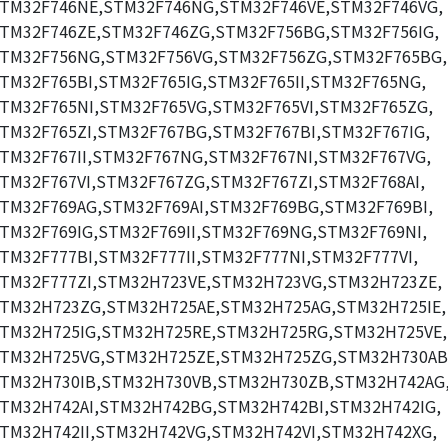
TM32F746NE,STM32F746NG,STM32F746VE,STM32F746VG,
TM32F746ZE,STM32F746ZG,STM32F756BG,STM32F756IG,
TM32F756NG,STM32F756VG,STM32F756ZG,STM32F765BG,
TM32F765BI,STM32F765IG,STM32F765II,STM32F765NG,
TM32F765NI,STM32F765VG,STM32F765VI,STM32F765ZG,
TM32F765ZI,STM32F767BG,STM32F767BI,STM32F767IG,
TM32F767II,STM32F767NG,STM32F767NI,STM32F767VG,
TM32F767VI,STM32F767ZG,STM32F767ZI,STM32F768AI,
TM32F769AG,STM32F769AI,STM32F769BG,STM32F769BI,
TM32F769IG,STM32F769II,STM32F769NG,STM32F769NI,
TM32F777BI,STM32F777II,STM32F777NI,STM32F777VI,
TM32F777ZI,STM32H723VE,STM32H723VG,STM32H723ZE,
TM32H723ZG,STM32H725AE,STM32H725AG,STM32H725IE,
TM32H725IG,STM32H725RE,STM32H725RG,STM32H725VE,
TM32H725VG,STM32H725ZE,STM32H725ZG,STM32H730AB
TM32H730IB,STM32H730VB,STM32H730ZB,STM32H742AG
TM32H742AI,STM32H742BG,STM32H742BI,STM32H742IG,
TM32H742II,STM32H742VG,STM32H742VI,STM32H742XG,