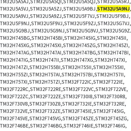
TM32U5A5AJ,STM32U5A5QI,STM32U5A5QJ,STM32U5A5RJ,
TM32U5A5VJ,STM32U5A5ZJ,STM32U5A9BJ,
STM32U5A9NJ
TM32U5A9VJ,STM32U5A9ZJ,STM32U5F7VJ,STM32U5F9BJ,
TM32U5F9NJ,STM32U5F9VJ,STM32U5F9ZJ,STM32U5G7VJ,
TM32U5G9BJ,STM32U5G9NJ,STM32U5G9VJ,STM32U5G9ZJ
TM32H745BG,STM32H745BI,STM32H745IG,STM32H745II,
TM32H745XG,STM32H745XI,STM32H745ZG,STM32H745ZI,
TM32H747AG,STM32H747AI,STM32H747BG,STM32H747BI,
TM32H747IG,STM32H747II,STM32H747XG,STM32H747XI,
TM32H747ZI,STM32H755BI,STM32H755II,STM32H755XI,
TM32H755ZI,STM32H757AI,STM32H757BI,STM32H757II,
TM32H757XI,STM32H757ZI,STM32F722IC,STM32F722IE,
TM32F722RC,STM32F722RE,STM32F722VC,STM32F722VE,
TM32F722ZC,STM32F722ZE,STM32F730I8,STM32F730R8,
TM32F730V8,STM32F730Z8,STM32F732IE,STM32F732RE,
TM32F732VE,STM32F732ZE,STM32F745IE,STM32F745IG,
TM32F745VE,STM32F745VG,STM32F745ZE,STM32F745ZG,
TM32F746BE,STM32F746BG,STM32F746IE,STM32F746IG,