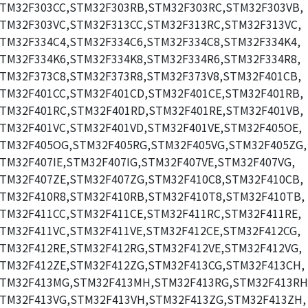
TM32F303CC,STM32F303RB,STM32F303RC,STM32F303VB,
TM32F303VC,STM32F313CC,STM32F313RC,STM32F313VC,
TM32F334C4,STM32F334C6,STM32F334C8,STM32F334K4,
TM32F334K6,STM32F334K8,STM32F334R6,STM32F334R8,
TM32F373C8,STM32F373R8,STM32F373V8,STM32F401CB,
TM32F401CC,STM32F401CD,STM32F401CE,STM32F401RB,
TM32F401RC,STM32F401RD,STM32F401RE,STM32F401VB,
TM32F401VC,STM32F401VD,STM32F401VE,STM32F405OE,
TM32F405OG,STM32F405RG,STM32F405VG,STM32F405ZG,
TM32F407IE,STM32F407IG,STM32F407VE,STM32F407VG,
TM32F407ZE,STM32F407ZG,STM32F410C8,STM32F410CB,
TM32F410R8,STM32F410RB,STM32F410T8,STM32F410TB,
TM32F411CC,STM32F411CE,STM32F411RC,STM32F411RE,
TM32F411VC,STM32F411VE,STM32F412CE,STM32F412CG,
TM32F412RE,STM32F412RG,STM32F412VE,STM32F412VG,
TM32F412ZE,STM32F412ZG,STM32F413CG,STM32F413CH,
TM32F413MG,STM32F413MH,STM32F413RG,STM32F413RH
TM32F413VG,STM32F413VH,STM32F413ZG,STM32F413ZH,