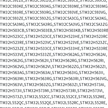
TM32C591ZE,STM32C591ZG,STM32C593CE,STM32C593CG,
TM32C593KE,STM32C593KG,STM32C593ME,STM32C593MG
TM32C593RE,STM32C593RG,STM32C593VE,STM32C593VG,
TM32C593ZE,STM32C593ZG,STM32C5A3CG,STM32C5A3KG,
TM32C5A3MG,STM32C5A3RG,STM32C5A3VG,STM32C5A3ZG
TM32H503CB,STM32H503EB,STM32H503KB,STM32H503RB
TM32H523CC,STM32H523CE,STM32H523HE,STM32H523RC
TM32H523RE,STM32H523VC,STM32H523VE,STM32H523ZC
TM32H523ZE,STM32H533CE,STM32H533HE,STM32H533RE
TM32H533VE,STM32H533ZE,STM32H562AG,STM32H562AI,
TM32H562IG,STM32H562II,STM32H562RG,STM32H562RI,
TM32H562VG,STM32H562VI,STM32H562ZG,STM32H562ZI,
TM32H563AG,STM32H563AI,STM32H563IG,STM32H563II,
TM32H563MI,STM32H563RG,STM32H563RI,STM32H563VG,
TM32H563VI,STM32H563ZG,STM32H563ZI,STM32H573AI,
TM32H573II,STM32H573MI,STM32H573RI,STM32H573VI,
TM32H573ZI,STM32L552CC,STM32L552CE,STM32L552ME,
TM32L552QC,STM32L552QE,STM32L552RC,STM32L552RE,