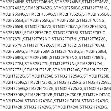
TM32F746NE,STM32F746NG,STM32F746VE,STM32F746VG,
TM32F746ZE,STM32F746ZG,STM32F756BG,STM32F756IG,
TM32F756NG,STM32F756VG,STM32F756ZG,STM32F765BG,
TM32F765BI,STM32F765IG,STM32F765II,STM32F765NG,
TM32F765NI,STM32F765VG,STM32F765VI,STM32F765ZG,
TM32F765ZI,STM32F767BG,STM32F767BI,STM32F767IG,
TM32F767II,STM32F767NG,STM32F767NI,STM32F767VG,
TM32F767VI,STM32F767ZG,STM32F767ZI,STM32F768AI,
TM32F769AG,STM32F769AI,STM32F769BG,STM32F769BI,
TM32F769IG,STM32F769II,STM32F769NG,STM32F769NI,
TM32F777BI,STM32F777II,STM32F777NI,STM32F777VI,
TM32F777ZI,STM32H723VE,STM32H723VG,STM32H723ZE,
TM32H723ZG,STM32H725AE,STM32H725AG,STM32H725IE,
TM32H725IG,STM32H725RE,STM32H725RG,STM32H725VE,
TM32H725VG,STM32H725ZE,STM32H725ZG,STM32H730AB
TM32H730IB,STM32H730VB,STM32H730ZB,STM32H742AG
TM32H742AI,STM32H742BG,STM32H742BI,STM32H742IG,
TM32H742II,STM32H742VG,STM32H742VI,STM32H742XG,