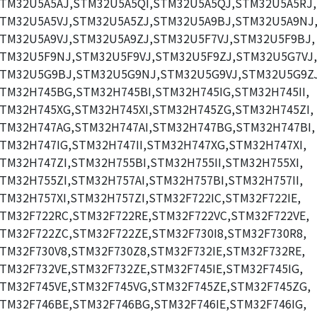
TM32U5A5AJ,STM32U5A5QI,STM32U5A5QJ,STM32U5A5RJ,
TM32U5A5VJ,STM32U5A5ZJ,STM32U5A9BJ,STM32U5A9NJ
TM32U5A9VJ,STM32U5A9ZJ,STM32U5F7VJ,STM32U5F9BJ,
TM32U5F9NJ,STM32U5F9VJ,STM32U5F9ZJ,STM32U5G7VJ,
TM32U5G9BJ,STM32U5G9NJ,STM32U5G9VJ,STM32U5G9ZJ
TM32H745BG,STM32H745BI,STM32H745IG,STM32H745II,
TM32H745XG,STM32H745XI,STM32H745ZG,STM32H745ZI,
TM32H747AG,STM32H747AI,STM32H747BG,STM32H747BI,
TM32H747IG,STM32H747II,STM32H747XG,STM32H747XI,
TM32H747ZI,STM32H755BI,STM32H755II,STM32H755XI,
TM32H755ZI,STM32H757AI,STM32H757BI,STM32H757II,
TM32H757XI,STM32H757ZI,STM32F722IC,STM32F722IE,
TM32F722RC,STM32F722RE,STM32F722VC,STM32F722VE,
TM32F722ZC,STM32F722ZE,STM32F730I8,STM32F730R8,
TM32F730V8,STM32F730Z8,STM32F732IE,STM32F732RE,
TM32F732VE,STM32F732ZE,STM32F745IE,STM32F745IG,
TM32F745VE,STM32F745VG,STM32F745ZE,STM32F745ZG,
TM32F746BE,STM32F746BG,STM32F746IE,STM32F746IG,