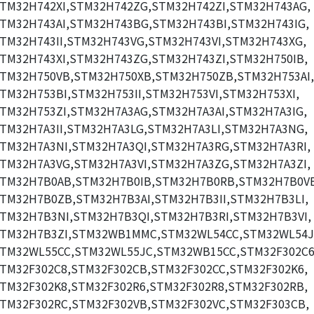
TM32H742XI,STM32H742ZG,STM32H742ZI,STM32H743AG,
TM32H743AI,STM32H743BG,STM32H743BI,STM32H743IG,
TM32H743II,STM32H743VG,STM32H743VI,STM32H743XG,
TM32H743XI,STM32H743ZG,STM32H743ZI,STM32H750IB,
TM32H750VB,STM32H750XB,STM32H750ZB,STM32H753AI,
TM32H753BI,STM32H753II,STM32H753VI,STM32H753XI,
TM32H753ZI,STM32H7A3AG,STM32H7A3AI,STM32H7A3IG,
TM32H7A3II,STM32H7A3LG,STM32H7A3LI,STM32H7A3NG,
TM32H7A3NI,STM32H7A3QI,STM32H7A3RG,STM32H7A3RI,
TM32H7A3VG,STM32H7A3VI,STM32H7A3ZG,STM32H7A3ZI,
TM32H7B0AB,STM32H7B0IB,STM32H7B0RB,STM32H7B0V
TM32H7B0ZB,STM32H7B3AI,STM32H7B3II,STM32H7B3LI,
TM32H7B3NI,STM32H7B3QI,STM32H7B3RI,STM32H7B3VI,
TM32H7B3ZI,STM32WB1MMC,STM32WL54CC,STM32WL54J
TM32WL55CC,STM32WL55JC,STM32WB15CC,STM32F302C6
TM32F302C8,STM32F302CB,STM32F302CC,STM32F302K6,
TM32F302K8,STM32F302R6,STM32F302R8,STM32F302RB,
TM32F302RC,STM32F302VB,STM32F302VC,STM32F303CB,