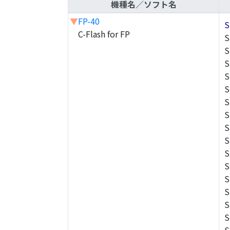
機種名／ソフト名
▼
FP-40
S
C-Flash for FP
S
S
S
S
S
S
S
S
S
S
S
S
S
S
S