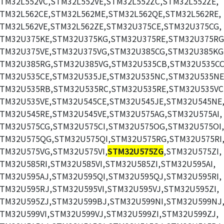
TM32L552VC,STM32L552VE,STM32L552ZC,STM32L552ZE,
TM32L562CE,STM32L562ME,STM32L562QE,STM32L562RE,
TM32L562VE,STM32L562ZE,STM32U375CE,STM32U375CG,
TM32U375KE,STM32U375KG,STM32U375RE,STM32U375RG
TM32U375VE,STM32U375VG,STM32U385CG,STM32U385KG
TM32U385RG,STM32U385VG,STM32U535CB,STM32U535CC
TM32U535CE,STM32U535JE,STM32U535NC,STM32U535NE
TM32U535RB,STM32U535RC,STM32U535RE,STM32U535VC
TM32U535VE,STM32U545CE,STM32U545JE,STM32U545NE
TM32U545RE,STM32U545VE,STM32U575AG,STM32U575AI,
TM32U575CG,STM32U575CI,STM32U575OG,STM32U575OI,
TM32U575QG,STM32U575QI,STM32U575RG,STM32U575RI
TM32U575VG,STM32U575VI,
STM32U575ZG
,STM32U575ZI,
TM32U585RI,STM32U585VI,STM32U585ZI,STM32U595AI,
TM32U595AJ,STM32U595QI,STM32U595QJ,STM32U595RI,
TM32U595RJ,STM32U595VI,STM32U595VJ,STM32U595ZI,
TM32U595ZJ,STM32U599BJ,STM32U599NI,STM32U599NJ
TM32U599VI,STM32U599VJ,STM32U599ZI,STM32U599ZJ,