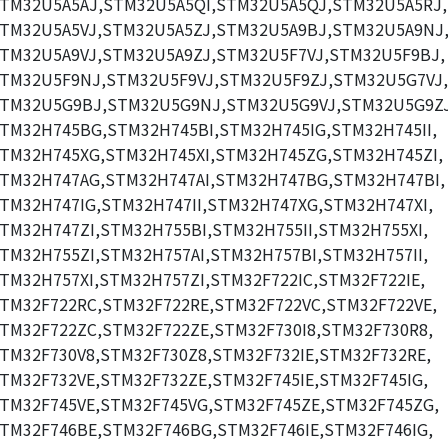
TM32U5A5AJ,STM32U5A5QI,STM32U5A5QJ,STM32U5A5RJ,
TM32U5A5VJ,STM32U5A5ZJ,STM32U5A9BJ,STM32U5A9NJ
TM32U5A9VJ,STM32U5A9ZJ,STM32U5F7VJ,STM32U5F9BJ,
TM32U5F9NJ,STM32U5F9VJ,STM32U5F9ZJ,STM32U5G7VJ,
TM32U5G9BJ,STM32U5G9NJ,STM32U5G9VJ,STM32U5G9ZJ
TM32H745BG,STM32H745BI,STM32H745IG,STM32H745II,
TM32H745XG,STM32H745XI,STM32H745ZG,STM32H745ZI,
TM32H747AG,STM32H747AI,STM32H747BG,STM32H747BI,
TM32H747IG,STM32H747II,STM32H747XG,STM32H747XI,
TM32H747ZI,STM32H755BI,STM32H755II,STM32H755XI,
TM32H755ZI,STM32H757AI,STM32H757BI,STM32H757II,
TM32H757XI,STM32H757ZI,STM32F722IC,STM32F722IE,
TM32F722RC,STM32F722RE,STM32F722VC,STM32F722VE,
TM32F722ZC,STM32F722ZE,STM32F730I8,STM32F730R8,
TM32F730V8,STM32F730Z8,STM32F732IE,STM32F732RE,
TM32F732VE,STM32F732ZE,STM32F745IE,STM32F745IG,
TM32F745VE,STM32F745VG,STM32F745ZE,STM32F745ZG,
TM32F746BE,STM32F746BG,STM32F746IE,STM32F746IG,