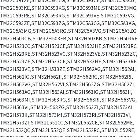
TM32C591ZE,STM32C591ZG,STM32C593CE,STM32C593CG,
TM32C593KE,STM32C593KG,STM32C593ME,STM32C593MG
TM32C593RE,STM32C593RG,STM32C593VE,STM32C593VG,
TM32C593ZE,STM32C593ZG,STM32C5A3CG,STM32C5A3KG,
TM32C5A3MG,STM32C5A3RG,STM32C5A3VG,STM32C5A3ZG
TM32H503CB,STM32H503EB,STM32H503KB,STM32H503RB
TM32H523CC,STM32H523CE,STM32H523HE,STM32H523RC
TM32H523RE,STM32H523VC,STM32H523VE,STM32H523ZC
TM32H523ZE,STM32H533CE,STM32H533HE,STM32H533RE
TM32H533VE,STM32H533ZE,STM32H562AG,STM32H562AI,
TM32H562IG,STM32H562II,STM32H562RG,STM32H562RI,
TM32H562VG,STM32H562VI,STM32H562ZG,STM32H562ZI,
TM32H563AG,STM32H563AI,STM32H563IG,STM32H563II,
TM32H563MI,STM32H563RG,STM32H563RI,STM32H563VG,
TM32H563VI,STM32H563ZG,STM32H563ZI,STM32H573AI,
TM32H573II,STM32H573MI,STM32H573RI,STM32H573VI,
TM32H573ZI,STM32L552CC,STM32L552CE,STM32L552ME,
TM32L552QC,STM32L552QE,STM32L552RC,STM32L552RE,