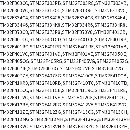
TM32F303CC,STM32F303RB,STM32F303RC,STM32F303VB,
TM32F303VC,STM32F313CC,STM32F313RC,STM32F313VC,
TM32F334C4,STM32F334C6,STM32F334C8,STM32F334K4,
TM32F334K6,STM32F334K8,STM32F334R6,STM32F334R8,
TM32F373C8,STM32F373R8,STM32F373V8,STM32F401CB,
TM32F401CC,STM32F401CD,STM32F401CE,STM32F401RB,
TM32F401RC,STM32F401RD,STM32F401RE,STM32F401VB,
TM32F401VC,STM32F401VD,STM32F401VE,STM32F405OE,
TM32F405OG,STM32F405RG,STM32F405VG,STM32F405ZG,
TM32F407IE,STM32F407IG,STM32F407VE,STM32F407VG,
TM32F407ZE,STM32F407ZG,STM32F410C8,STM32F410CB,
TM32F410R8,STM32F410RB,STM32F410T8,STM32F410TB,
TM32F411CC,STM32F411CE,STM32F411RC,STM32F411RE,
TM32F411VC,STM32F411VE,STM32F412CE,STM32F412CG,
TM32F412RE,STM32F412RG,STM32F412VE,STM32F412VG,
TM32F412ZE,STM32F412ZG,STM32F413CG,STM32F413CH,
TM32F413MG,STM32F413MH,STM32F413RG,STM32F413RH
TM32F413VG,STM32F413VH,STM32F413ZG,STM32F413ZH,