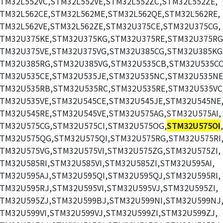
TM32L552VC,STM32L552VE,STM32L552ZC,STM32L552ZE,
TM32L562CE,STM32L562ME,STM32L562QE,STM32L562RE,
TM32L562VE,STM32L562ZE,STM32U375CE,STM32U375CG,
TM32U375KE,STM32U375KG,STM32U375RE,STM32U375RG
TM32U375VE,STM32U375VG,STM32U385CG,STM32U385KG
TM32U385RG,STM32U385VG,STM32U535CB,STM32U535CC
TM32U535CE,STM32U535JE,STM32U535NC,STM32U535NE
TM32U535RB,STM32U535RC,STM32U535RE,STM32U535VC
TM32U535VE,STM32U545CE,STM32U545JE,STM32U545NE
TM32U545RE,STM32U545VE,STM32U575AG,STM32U575AI,
TM32U575CG,STM32U575CI,STM32U575OG,
STM32U575OI
,
TM32U575QG,STM32U575QI,STM32U575RG,STM32U575RI
TM32U575VG,STM32U575VI,STM32U575ZG,STM32U575ZI,
TM32U585RI,STM32U585VI,STM32U585ZI,STM32U595AI,
TM32U595AJ,STM32U595QI,STM32U595QJ,STM32U595RI,
TM32U595RJ,STM32U595VI,STM32U595VJ,STM32U595ZI,
TM32U595ZJ,STM32U599BJ,STM32U599NI,STM32U599NJ
TM32U599VI,STM32U599VJ,STM32U599ZI,STM32U599ZJ,