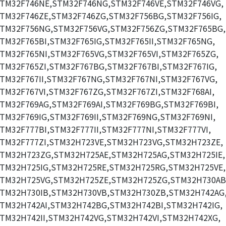
TM32F746NE,STM32F746NG,STM32F746VE,STM32F746VG,
TM32F746ZE,STM32F746ZG,STM32F756BG,STM32F756IG,
TM32F756NG,STM32F756VG,STM32F756ZG,STM32F765BG,
TM32F765BI,STM32F765IG,STM32F765II,STM32F765NG,
TM32F765NI,STM32F765VG,STM32F765VI,STM32F765ZG,
TM32F765ZI,STM32F767BG,STM32F767BI,STM32F767IG,
TM32F767II,STM32F767NG,STM32F767NI,STM32F767VG,
TM32F767VI,STM32F767ZG,STM32F767ZI,STM32F768AI,
TM32F769AG,STM32F769AI,STM32F769BG,STM32F769BI,
TM32F769IG,STM32F769II,STM32F769NG,STM32F769NI,
TM32F777BI,STM32F777II,STM32F777NI,STM32F777VI,
TM32F777ZI,STM32H723VE,STM32H723VG,STM32H723ZE,
TM32H723ZG,STM32H725AE,STM32H725AG,STM32H725IE,
TM32H725IG,STM32H725RE,STM32H725RG,STM32H725VE,
TM32H725VG,STM32H725ZE,STM32H725ZG,STM32H730AB
TM32H730IB,STM32H730VB,STM32H730ZB,STM32H742AG
TM32H742AI,STM32H742BG,STM32H742BI,STM32H742IG,
TM32H742II,STM32H742VG,STM32H742VI,STM32H742XG,