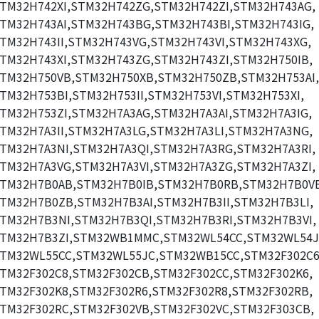
TM32H742XI,STM32H742ZG,STM32H742ZI,STM32H743AG,
TM32H743AI,STM32H743BG,STM32H743BI,STM32H743IG,
TM32H743II,STM32H743VG,STM32H743VI,STM32H743XG,
TM32H743XI,STM32H743ZG,STM32H743ZI,STM32H750IB,
TM32H750VB,STM32H750XB,STM32H750ZB,STM32H753AI,
TM32H753BI,STM32H753II,STM32H753VI,STM32H753XI,
TM32H753ZI,STM32H7A3AG,STM32H7A3AI,STM32H7A3IG,
TM32H7A3II,STM32H7A3LG,STM32H7A3LI,STM32H7A3NG,
TM32H7A3NI,STM32H7A3QI,STM32H7A3RG,STM32H7A3RI,
TM32H7A3VG,STM32H7A3VI,STM32H7A3ZG,STM32H7A3ZI,
TM32H7B0AB,STM32H7B0IB,STM32H7B0RB,STM32H7B0V
TM32H7B0ZB,STM32H7B3AI,STM32H7B3II,STM32H7B3LI,
TM32H7B3NI,STM32H7B3QI,STM32H7B3RI,STM32H7B3VI,
TM32H7B3ZI,STM32WB1MMC,STM32WL54CC,STM32WL54J
TM32WL55CC,STM32WL55JC,STM32WB15CC,STM32F302C6
TM32F302C8,STM32F302CB,STM32F302CC,STM32F302K6,
TM32F302K8,STM32F302R6,STM32F302R8,STM32F302RB,
TM32F302RC,STM32F302VB,STM32F302VC,STM32F303CB,