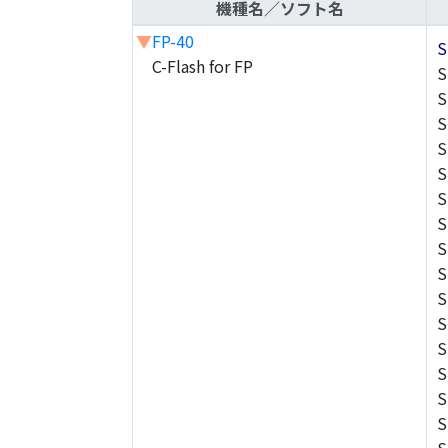
機種名／ソフト名
▼
FP-40
S
C-Flash for FP
S
S
S
S
S
S
S
S
S
S
S
S
S
S
S