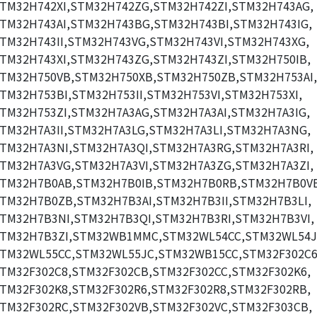
TM32H742XI,STM32H742ZG,STM32H742ZI,STM32H743AG,
TM32H743AI,STM32H743BG,STM32H743BI,STM32H743IG,
TM32H743II,STM32H743VG,STM32H743VI,STM32H743XG,
TM32H743XI,STM32H743ZG,STM32H743ZI,STM32H750IB,
TM32H750VB,STM32H750XB,STM32H750ZB,STM32H753AI,
TM32H753BI,STM32H753II,STM32H753VI,STM32H753XI,
TM32H753ZI,STM32H7A3AG,STM32H7A3AI,STM32H7A3IG,
TM32H7A3II,STM32H7A3LG,STM32H7A3LI,STM32H7A3NG,
TM32H7A3NI,STM32H7A3QI,STM32H7A3RG,STM32H7A3RI,
TM32H7A3VG,STM32H7A3VI,STM32H7A3ZG,STM32H7A3ZI,
TM32H7B0AB,STM32H7B0IB,STM32H7B0RB,STM32H7B0V
TM32H7B0ZB,STM32H7B3AI,STM32H7B3II,STM32H7B3LI,
TM32H7B3NI,STM32H7B3QI,STM32H7B3RI,STM32H7B3VI,
TM32H7B3ZI,STM32WB1MMC,STM32WL54CC,STM32WL54J
TM32WL55CC,STM32WL55JC,STM32WB15CC,STM32F302C6
TM32F302C8,STM32F302CB,STM32F302CC,STM32F302K6,
TM32F302K8,STM32F302R6,STM32F302R8,STM32F302RB,
TM32F302RC,STM32F302VB,STM32F302VC,STM32F303CB,