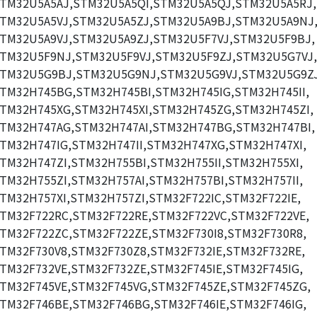
TM32U5A5AJ,STM32U5A5QI,STM32U5A5QJ,STM32U5A5RJ,
TM32U5A5VJ,STM32U5A5ZJ,STM32U5A9BJ,STM32U5A9NJ
TM32U5A9VJ,STM32U5A9ZJ,STM32U5F7VJ,STM32U5F9BJ,
TM32U5F9NJ,STM32U5F9VJ,STM32U5F9ZJ,STM32U5G7VJ,
TM32U5G9BJ,STM32U5G9NJ,STM32U5G9VJ,STM32U5G9ZJ
TM32H745BG,STM32H745BI,STM32H745IG,STM32H745II,
TM32H745XG,STM32H745XI,STM32H745ZG,STM32H745ZI,
TM32H747AG,STM32H747AI,STM32H747BG,STM32H747BI,
TM32H747IG,STM32H747II,STM32H747XG,STM32H747XI,
TM32H747ZI,STM32H755BI,STM32H755II,STM32H755XI,
TM32H755ZI,STM32H757AI,STM32H757BI,STM32H757II,
TM32H757XI,STM32H757ZI,STM32F722IC,STM32F722IE,
TM32F722RC,STM32F722RE,STM32F722VC,STM32F722VE,
TM32F722ZC,STM32F722ZE,STM32F730I8,STM32F730R8,
TM32F730V8,STM32F730Z8,STM32F732IE,STM32F732RE,
TM32F732VE,STM32F732ZE,STM32F745IE,STM32F745IG,
TM32F745VE,STM32F745VG,STM32F745ZE,STM32F745ZG,
TM32F746BE,STM32F746BG,STM32F746IE,STM32F746IG,