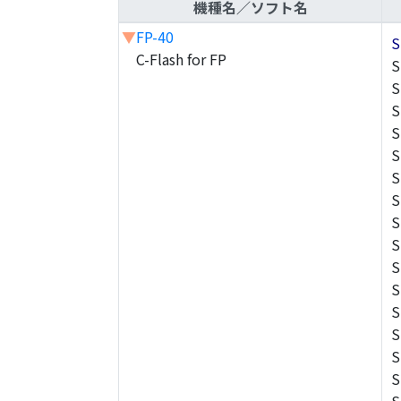
機種名／ソフト名
▼
FP-40
S
C-Flash for FP
S
S
S
S
S
S
S
S
S
S
S
S
S
S
S