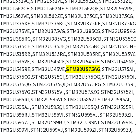
TM32L552VC,STM32L552VE,STM32L552ZC,STM32L552ZE,
TM32L562CE,STM32L562ME,STM32L562QE,STM32L562RE,
TM32L562VE,STM32L562ZE,STM32U375CE,STM32U375CG,
TM32U375KE,STM32U375KG,STM32U375RE,STM32U375RG
TM32U375VE,STM32U375VG,STM32U385CG,STM32U385KG
TM32U385RG,STM32U385VG,STM32U535CB,STM32U535CC
TM32U535CE,STM32U535JE,STM32U535NC,STM32U535NE
TM32U535RB,STM32U535RC,STM32U535RE,STM32U535VC
TM32U535VE,STM32U545CE,STM32U545JE,STM32U545NE
TM32U545RE,STM32U545VE,
STM32U575AG
,STM32U575AI,
TM32U575CG,STM32U575CI,STM32U575OG,STM32U575OI,
TM32U575QG,STM32U575QI,STM32U575RG,STM32U575RI
TM32U575VG,STM32U575VI,STM32U575ZG,STM32U575ZI,
TM32U585RI,STM32U585VI,STM32U585ZI,STM32U595AI,
TM32U595AJ,STM32U595QI,STM32U595QJ,STM32U595RI,
TM32U595RJ,STM32U595VI,STM32U595VJ,STM32U595ZI,
TM32U595ZJ,STM32U599BJ,STM32U599NI,STM32U599NJ
TM32U599VI,STM32U599VJ,STM32U599ZI,STM32U599ZJ,