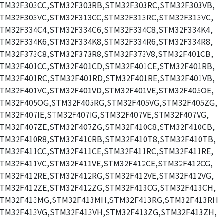
TM32F303CC,STM32F303RB,STM32F303RC,STM32F303VB,
TM32F303VC,STM32F313CC,STM32F313RC,STM32F313VC,
TM32F334C4,STM32F334C6,STM32F334C8,STM32F334K4,
TM32F334K6,STM32F334K8,STM32F334R6,STM32F334R8,
TM32F373C8,STM32F373R8,STM32F373V8,STM32F401CB,
TM32F401CC,STM32F401CD,STM32F401CE,STM32F401RB,
TM32F401RC,STM32F401RD,STM32F401RE,STM32F401VB,
TM32F401VC,STM32F401VD,STM32F401VE,STM32F405OE,
TM32F405OG,STM32F405RG,STM32F405VG,STM32F405ZG,
TM32F407IE,STM32F407IG,STM32F407VE,STM32F407VG,
TM32F407ZE,STM32F407ZG,STM32F410C8,STM32F410CB,
TM32F410R8,STM32F410RB,STM32F410T8,STM32F410TB,
TM32F411CC,STM32F411CE,STM32F411RC,STM32F411RE,
TM32F411VC,STM32F411VE,STM32F412CE,STM32F412CG,
TM32F412RE,STM32F412RG,STM32F412VE,STM32F412VG,
TM32F412ZE,STM32F412ZG,STM32F413CG,STM32F413CH,
TM32F413MG,STM32F413MH,STM32F413RG,STM32F413RH
TM32F413VG,STM32F413VH,STM32F413ZG,STM32F413ZH,