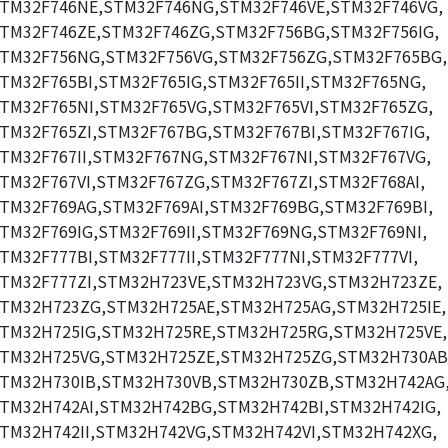
TM32F746NE,STM32F746NG,STM32F746VE,STM32F746VG,
TM32F746ZE,STM32F746ZG,STM32F756BG,STM32F756IG,
TM32F756NG,STM32F756VG,STM32F756ZG,STM32F765BG,
TM32F765BI,STM32F765IG,STM32F765II,STM32F765NG,
TM32F765NI,STM32F765VG,STM32F765VI,STM32F765ZG,
TM32F765ZI,STM32F767BG,STM32F767BI,STM32F767IG,
TM32F767II,STM32F767NG,STM32F767NI,STM32F767VG,
TM32F767VI,STM32F767ZG,STM32F767ZI,STM32F768AI,
TM32F769AG,STM32F769AI,STM32F769BG,STM32F769BI,
TM32F769IG,STM32F769II,STM32F769NG,STM32F769NI,
TM32F777BI,STM32F777II,STM32F777NI,STM32F777VI,
TM32F777ZI,STM32H723VE,STM32H723VG,STM32H723ZE,
TM32H723ZG,STM32H725AE,STM32H725AG,STM32H725IE,
TM32H725IG,STM32H725RE,STM32H725RG,STM32H725VE,
TM32H725VG,STM32H725ZE,STM32H725ZG,STM32H730AB
TM32H730IB,STM32H730VB,STM32H730ZB,STM32H742AG
TM32H742AI,STM32H742BG,STM32H742BI,STM32H742IG,
TM32H742II,STM32H742VG,STM32H742VI,STM32H742XG,