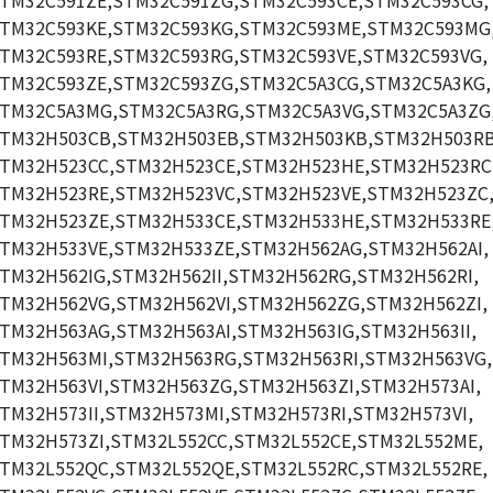
TM32C591ZE,STM32C591ZG,STM32C593CE,STM32C593CG,
TM32C593KE,STM32C593KG,STM32C593ME,STM32C593MG
TM32C593RE,STM32C593RG,STM32C593VE,STM32C593VG,
TM32C593ZE,STM32C593ZG,STM32C5A3CG,STM32C5A3KG,
TM32C5A3MG,STM32C5A3RG,STM32C5A3VG,STM32C5A3ZG
TM32H503CB,STM32H503EB,STM32H503KB,STM32H503RB
TM32H523CC,STM32H523CE,STM32H523HE,STM32H523RC
TM32H523RE,STM32H523VC,STM32H523VE,STM32H523ZC
TM32H523ZE,STM32H533CE,STM32H533HE,STM32H533RE
TM32H533VE,STM32H533ZE,STM32H562AG,STM32H562AI,
TM32H562IG,STM32H562II,STM32H562RG,STM32H562RI,
TM32H562VG,STM32H562VI,STM32H562ZG,STM32H562ZI,
TM32H563AG,STM32H563AI,STM32H563IG,STM32H563II,
TM32H563MI,STM32H563RG,STM32H563RI,STM32H563VG,
TM32H563VI,STM32H563ZG,STM32H563ZI,STM32H573AI,
TM32H573II,STM32H573MI,STM32H573RI,STM32H573VI,
TM32H573ZI,STM32L552CC,STM32L552CE,STM32L552ME,
TM32L552QC,STM32L552QE,STM32L552RC,STM32L552RE,