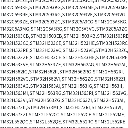
TM32C591ZE,STM32C591ZG,STM32C593CE,STM32C593CG,
TM32C593KE,STM32C593KG,STM32C593ME,STM32C593MG
TM32C593RE,STM32C593RG,STM32C593VE,STM32C593VG,
TM32C593ZE,STM32C593ZG,STM32C5A3CG,STM32C5A3KG,
TM32C5A3MG,STM32C5A3RG,STM32C5A3VG,STM32C5A3ZG
TM32H503CB,STM32H503EB,STM32H503KB,STM32H503RB
TM32H523CC,STM32H523CE,STM32H523HE,STM32H523RC
TM32H523RE,STM32H523VC,STM32H523VE,STM32H523ZC
TM32H523ZE,STM32H533CE,STM32H533HE,STM32H533RE
TM32H533VE,STM32H533ZE,STM32H562AG,STM32H562AI,
TM32H562IG,STM32H562II,STM32H562RG,STM32H562RI,
TM32H562VG,STM32H562VI,STM32H562ZG,STM32H562ZI,
TM32H563AG,STM32H563AI,STM32H563IG,STM32H563II,
TM32H563MI,STM32H563RG,STM32H563RI,STM32H563VG,
TM32H563VI,STM32H563ZG,STM32H563ZI,STM32H573AI,
TM32H573II,STM32H573MI,STM32H573RI,STM32H573VI,
TM32H573ZI,STM32L552CC,STM32L552CE,STM32L552ME,
TM32L552QC,STM32L552QE,STM32L552RC,STM32L552RE,