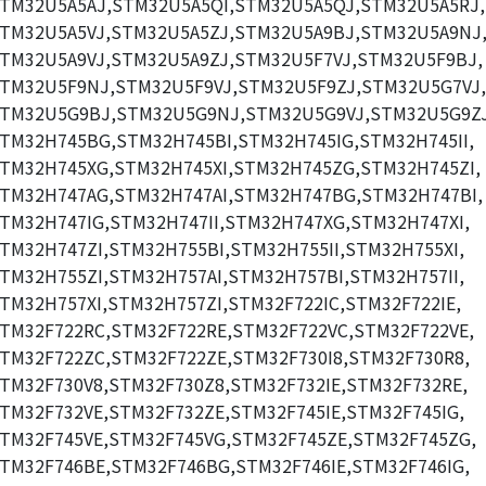
TM32U5A5AJ,STM32U5A5QI,STM32U5A5QJ,STM32U5A5RJ,
TM32U5A5VJ,STM32U5A5ZJ,STM32U5A9BJ,STM32U5A9NJ
TM32U5A9VJ,STM32U5A9ZJ,STM32U5F7VJ,STM32U5F9BJ,
TM32U5F9NJ,STM32U5F9VJ,STM32U5F9ZJ,STM32U5G7VJ,
TM32U5G9BJ,STM32U5G9NJ,STM32U5G9VJ,STM32U5G9ZJ
TM32H745BG,STM32H745BI,STM32H745IG,STM32H745II,
TM32H745XG,STM32H745XI,STM32H745ZG,STM32H745ZI,
TM32H747AG,STM32H747AI,STM32H747BG,STM32H747BI,
TM32H747IG,STM32H747II,STM32H747XG,STM32H747XI,
TM32H747ZI,STM32H755BI,STM32H755II,STM32H755XI,
TM32H755ZI,STM32H757AI,STM32H757BI,STM32H757II,
TM32H757XI,STM32H757ZI,STM32F722IC,STM32F722IE,
TM32F722RC,STM32F722RE,STM32F722VC,STM32F722VE,
TM32F722ZC,STM32F722ZE,STM32F730I8,STM32F730R8,
TM32F730V8,STM32F730Z8,STM32F732IE,STM32F732RE,
TM32F732VE,STM32F732ZE,STM32F745IE,STM32F745IG,
TM32F745VE,STM32F745VG,STM32F745ZE,STM32F745ZG,
TM32F746BE,STM32F746BG,STM32F746IE,STM32F746IG,