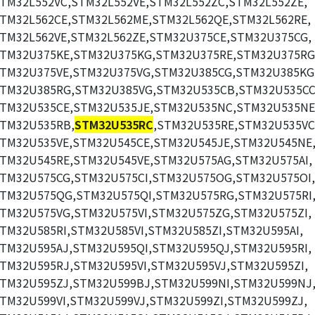
TM32L552VC,STM32L552VE,STM32L552ZC,STM32L552ZE,
TM32L562CE,STM32L562ME,STM32L562QE,STM32L562RE,
TM32L562VE,STM32L562ZE,STM32U375CE,STM32U375CG,
TM32U375KE,STM32U375KG,STM32U375RE,STM32U375RG
TM32U375VE,STM32U375VG,STM32U385CG,STM32U385KG
TM32U385RG,STM32U385VG,STM32U535CB,STM32U535CC
TM32U535CE,STM32U535JE,STM32U535NC,STM32U535NE
TM32U535RB,
STM32U535RC
,STM32U535RE,STM32U535VC
TM32U535VE,STM32U545CE,STM32U545JE,STM32U545NE
TM32U545RE,STM32U545VE,STM32U575AG,STM32U575AI,
TM32U575CG,STM32U575CI,STM32U575OG,STM32U575OI,
TM32U575QG,STM32U575QI,STM32U575RG,STM32U575RI
TM32U575VG,STM32U575VI,STM32U575ZG,STM32U575ZI,
TM32U585RI,STM32U585VI,STM32U585ZI,STM32U595AI,
TM32U595AJ,STM32U595QI,STM32U595QJ,STM32U595RI,
TM32U595RJ,STM32U595VI,STM32U595VJ,STM32U595ZI,
TM32U595ZJ,STM32U599BJ,STM32U599NI,STM32U599NJ
TM32U599VI,STM32U599VJ,STM32U599ZI,STM32U599ZJ,