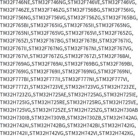
TM32F746NE,STM32F746NG,STM32F746VE,STM32F746VG,
TM32F746ZE,STM32F746ZG,STM32F756BG,STM32F756IG,
TM32F756NG,STM32F756VG,STM32F756ZG,STM32F765BG,
TM32F765BI,STM32F765IG,STM32F765II,STM32F765NG,
TM32F765NI,STM32F765VG,STM32F765VI,STM32F765ZG,
TM32F765ZI,STM32F767BG,STM32F767BI,STM32F767IG,
TM32F767II,STM32F767NG,STM32F767NI,STM32F767VG,
TM32F767VI,STM32F767ZG,STM32F767ZI,STM32F768AI,
TM32F769AG,STM32F769AI,STM32F769BG,STM32F769BI,
TM32F769IG,STM32F769II,STM32F769NG,STM32F769NI,
TM32F777BI,STM32F777II,STM32F777NI,STM32F777VI,
TM32F777ZI,STM32H723VE,STM32H723VG,STM32H723ZE,
TM32H723ZG,STM32H725AE,STM32H725AG,STM32H725IE,
TM32H725IG,STM32H725RE,STM32H725RG,STM32H725VE,
TM32H725VG,STM32H725ZE,STM32H725ZG,STM32H730AB
TM32H730IB,STM32H730VB,STM32H730ZB,STM32H742AG
TM32H742AI,STM32H742BG,STM32H742BI,STM32H742IG,
TM32H742II,STM32H742VG,STM32H742VI,STM32H742XG,