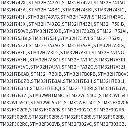
TM32H742XI,STM32H742ZG,STM32H742ZI,STM32H743AG,
TM32H743AI,STM32H743BG,STM32H743BI,STM32H743IG,
TM32H743II,STM32H743VG,STM32H743VI,STM32H743XG,
TM32H743XI,STM32H743ZG,STM32H743ZI,STM32H750IB,
TM32H750VB,STM32H750XB,STM32H750ZB,STM32H753AI,
TM32H753BI,STM32H753II,STM32H753VI,STM32H753XI,
TM32H753ZI,STM32H7A3AG,STM32H7A3AI,STM32H7A3IG,
TM32H7A3II,STM32H7A3LG,STM32H7A3LI,STM32H7A3NG,
TM32H7A3NI,STM32H7A3QI,STM32H7A3RG,STM32H7A3RI,
TM32H7A3VG,STM32H7A3VI,STM32H7A3ZG,STM32H7A3ZI,
TM32H7B0AB,STM32H7B0IB,STM32H7B0RB,STM32H7B0V
TM32H7B0ZB,STM32H7B3AI,STM32H7B3II,STM32H7B3LI,
TM32H7B3NI,STM32H7B3QI,STM32H7B3RI,STM32H7B3VI,
TM32H7B3ZI,STM32WB1MMC,STM32WL54CC,STM32WL54J
TM32WL55CC,STM32WL55JC,STM32WB15CC,STM32F302C6
TM32F302C8,STM32F302CB,STM32F302CC,STM32F302K6,
TM32F302K8,STM32F302R6,STM32F302R8,STM32F302RB,
TM32F302RC,STM32F302VB,STM32F302VC,STM32F303CB,