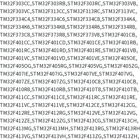
TM32F303CC,STM32F303RB,STM32F303RC,STM32F303VB,
TM32F303VC,STM32F313CC,STM32F313RC,STM32F313VC,
TM32F334C4,STM32F334C6,STM32F334C8,STM32F334K4,
TM32F334K6,STM32F334K8,STM32F334R6,STM32F334R8,
TM32F373C8,STM32F373R8,STM32F373V8,STM32F401CB,
TM32F401CC,STM32F401CD,STM32F401CE,STM32F401RB,
TM32F401RC,STM32F401RD,STM32F401RE,STM32F401VB,
TM32F401VC,STM32F401VD,STM32F401VE,STM32F405OE,
TM32F405OG,STM32F405RG,STM32F405VG,STM32F405ZG,
TM32F407IE,STM32F407IG,STM32F407VE,STM32F407VG,
TM32F407ZE,STM32F407ZG,STM32F410C8,STM32F410CB,
TM32F410R8,STM32F410RB,STM32F410T8,STM32F410TB,
TM32F411CC,STM32F411CE,STM32F411RC,STM32F411RE,
TM32F411VC,STM32F411VE,STM32F412CE,STM32F412CG,
TM32F412RE,STM32F412RG,STM32F412VE,STM32F412VG,
TM32F412ZE,STM32F412ZG,STM32F413CG,STM32F413CH,
TM32F413MG,STM32F413MH,STM32F413RG,STM32F413RH
TM32F413VG,STM32F413VH,STM32F413ZG,STM32F413ZH,