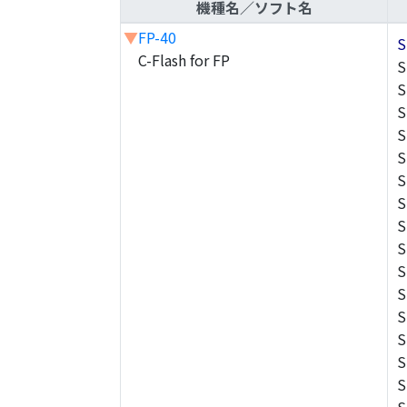
機種名／ソフト名
▼
FP-40
S
C-Flash for FP
S
S
S
S
S
S
S
S
S
S
S
S
S
S
S