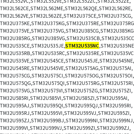
TM32L552VC,STM32L552VE,STM32L552ZC,STM32L552ZE,
TM32L562CE,STM32L562ME,STM32L562QE,STM32L562RE,
TM32L562VE,STM32L562ZE,STM32U375CE,STM32U375CG,
TM32U375KE,STM32U375KG,STM32U375RE,STM32U375RG
TM32U375VE,STM32U375VG,STM32U385CG,STM32U385KG
TM32U385RG,STM32U385VG,STM32U535CB,STM32U535CC
TM32U535CE,STM32U535JE,
STM32U535NC
,STM32U535NE
TM32U535RB,STM32U535RC,STM32U535RE,STM32U535VC
TM32U535VE,STM32U545CE,STM32U545JE,STM32U545NE
TM32U545RE,STM32U545VE,STM32U575AG,STM32U575AI,
TM32U575CG,STM32U575CI,STM32U575OG,STM32U575OI,
TM32U575QG,STM32U575QI,STM32U575RG,STM32U575RI
TM32U575VG,STM32U575VI,STM32U575ZG,STM32U575ZI,
TM32U585RI,STM32U585VI,STM32U585ZI,STM32U595AI,
TM32U595AJ,STM32U595QI,STM32U595QJ,STM32U595RI,
TM32U595RJ,STM32U595VI,STM32U595VJ,STM32U595ZI,
TM32U595ZJ,STM32U599BJ,STM32U599NI,STM32U599NJ
TM32U599VI,STM32U599VJ,STM32U599ZI,STM32U599ZJ,