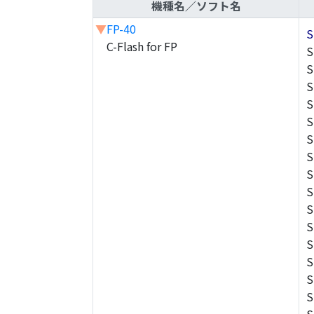
機種名／ソフト名
▼
FP-40
S
C-Flash for FP
S
S
S
S
S
S
S
S
S
S
S
S
S
S
S