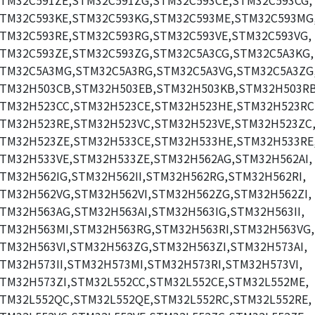
TM32C591ZE,STM32C591ZG,STM32C593CE,STM32C593CG,
TM32C593KE,STM32C593KG,STM32C593ME,STM32C593MG
TM32C593RE,STM32C593RG,STM32C593VE,STM32C593VG,
TM32C593ZE,STM32C593ZG,STM32C5A3CG,STM32C5A3KG,
TM32C5A3MG,STM32C5A3RG,STM32C5A3VG,STM32C5A3ZG
TM32H503CB,STM32H503EB,STM32H503KB,STM32H503RB
TM32H523CC,STM32H523CE,STM32H523HE,STM32H523RC
TM32H523RE,STM32H523VC,STM32H523VE,STM32H523ZC
TM32H523ZE,STM32H533CE,STM32H533HE,STM32H533RE
TM32H533VE,STM32H533ZE,STM32H562AG,STM32H562AI,
TM32H562IG,STM32H562II,STM32H562RG,STM32H562RI,
TM32H562VG,STM32H562VI,STM32H562ZG,STM32H562ZI,
TM32H563AG,STM32H563AI,STM32H563IG,STM32H563II,
TM32H563MI,STM32H563RG,STM32H563RI,STM32H563VG,
TM32H563VI,STM32H563ZG,STM32H563ZI,STM32H573AI,
TM32H573II,STM32H573MI,STM32H573RI,STM32H573VI,
TM32H573ZI,STM32L552CC,STM32L552CE,STM32L552ME,
TM32L552QC,STM32L552QE,STM32L552RC,STM32L552RE,