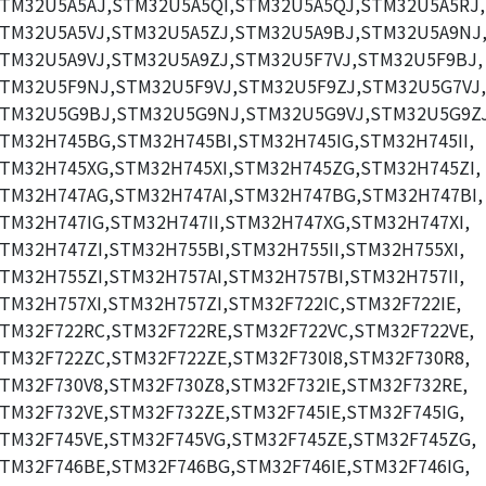
TM32U5A5AJ,STM32U5A5QI,STM32U5A5QJ,STM32U5A5RJ,
TM32U5A5VJ,STM32U5A5ZJ,STM32U5A9BJ,STM32U5A9NJ
TM32U5A9VJ,STM32U5A9ZJ,STM32U5F7VJ,STM32U5F9BJ,
TM32U5F9NJ,STM32U5F9VJ,STM32U5F9ZJ,STM32U5G7VJ,
TM32U5G9BJ,STM32U5G9NJ,STM32U5G9VJ,STM32U5G9ZJ
TM32H745BG,STM32H745BI,STM32H745IG,STM32H745II,
TM32H745XG,STM32H745XI,STM32H745ZG,STM32H745ZI,
TM32H747AG,STM32H747AI,STM32H747BG,STM32H747BI,
TM32H747IG,STM32H747II,STM32H747XG,STM32H747XI,
TM32H747ZI,STM32H755BI,STM32H755II,STM32H755XI,
TM32H755ZI,STM32H757AI,STM32H757BI,STM32H757II,
TM32H757XI,STM32H757ZI,STM32F722IC,STM32F722IE,
TM32F722RC,STM32F722RE,STM32F722VC,STM32F722VE,
TM32F722ZC,STM32F722ZE,STM32F730I8,STM32F730R8,
TM32F730V8,STM32F730Z8,STM32F732IE,STM32F732RE,
TM32F732VE,STM32F732ZE,STM32F745IE,STM32F745IG,
TM32F745VE,STM32F745VG,STM32F745ZE,STM32F745ZG,
TM32F746BE,STM32F746BG,STM32F746IE,STM32F746IG,