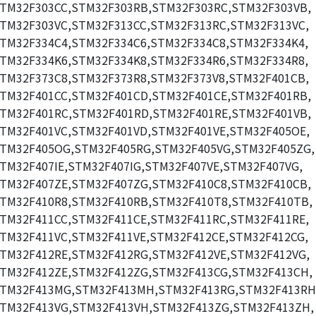
TM32F303CC,STM32F303RB,STM32F303RC,STM32F303VB,
TM32F303VC,STM32F313CC,STM32F313RC,STM32F313VC,
TM32F334C4,STM32F334C6,STM32F334C8,STM32F334K4,
TM32F334K6,STM32F334K8,STM32F334R6,STM32F334R8,
TM32F373C8,STM32F373R8,STM32F373V8,STM32F401CB,
TM32F401CC,STM32F401CD,STM32F401CE,STM32F401RB,
TM32F401RC,STM32F401RD,STM32F401RE,STM32F401VB,
TM32F401VC,STM32F401VD,STM32F401VE,STM32F405OE,
TM32F405OG,STM32F405RG,STM32F405VG,STM32F405ZG,
TM32F407IE,STM32F407IG,STM32F407VE,STM32F407VG,
TM32F407ZE,STM32F407ZG,STM32F410C8,STM32F410CB,
TM32F410R8,STM32F410RB,STM32F410T8,STM32F410TB,
TM32F411CC,STM32F411CE,STM32F411RC,STM32F411RE,
TM32F411VC,STM32F411VE,STM32F412CE,STM32F412CG,
TM32F412RE,STM32F412RG,STM32F412VE,STM32F412VG,
TM32F412ZE,STM32F412ZG,STM32F413CG,STM32F413CH,
TM32F413MG,STM32F413MH,STM32F413RG,STM32F413RH
TM32F413VG,STM32F413VH,STM32F413ZG,STM32F413ZH,