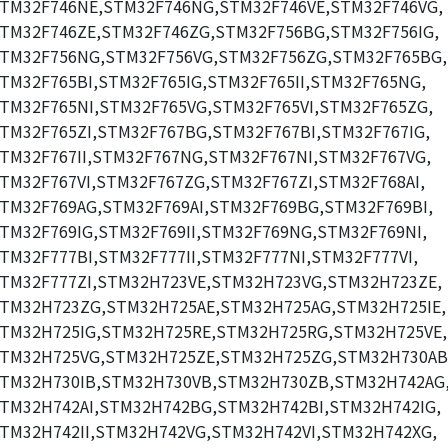
TM32F746NE,STM32F746NG,STM32F746VE,STM32F746VG,
TM32F746ZE,STM32F746ZG,STM32F756BG,STM32F756IG,
TM32F756NG,STM32F756VG,STM32F756ZG,STM32F765BG,
TM32F765BI,STM32F765IG,STM32F765II,STM32F765NG,
TM32F765NI,STM32F765VG,STM32F765VI,STM32F765ZG,
TM32F765ZI,STM32F767BG,STM32F767BI,STM32F767IG,
TM32F767II,STM32F767NG,STM32F767NI,STM32F767VG,
TM32F767VI,STM32F767ZG,STM32F767ZI,STM32F768AI,
TM32F769AG,STM32F769AI,STM32F769BG,STM32F769BI,
TM32F769IG,STM32F769II,STM32F769NG,STM32F769NI,
TM32F777BI,STM32F777II,STM32F777NI,STM32F777VI,
TM32F777ZI,STM32H723VE,STM32H723VG,STM32H723ZE,
TM32H723ZG,STM32H725AE,STM32H725AG,STM32H725IE,
TM32H725IG,STM32H725RE,STM32H725RG,STM32H725VE,
TM32H725VG,STM32H725ZE,STM32H725ZG,STM32H730AB
TM32H730IB,STM32H730VB,STM32H730ZB,STM32H742AG
TM32H742AI,STM32H742BG,STM32H742BI,STM32H742IG,
TM32H742II,STM32H742VG,STM32H742VI,STM32H742XG,