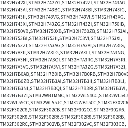
TM32H742XI,STM32H742ZG,STM32H742ZI,STM32H743AG,
TM32H743AI,STM32H743BG,STM32H743BI,STM32H743IG,
TM32H743II,STM32H743VG,STM32H743VI,STM32H743XG,
TM32H743XI,STM32H743ZG,STM32H743ZI,STM32H750IB,
TM32H750VB,STM32H750XB,STM32H750ZB,STM32H753AI,
TM32H753BI,STM32H753II,STM32H753VI,STM32H753XI,
TM32H753ZI,STM32H7A3AG,STM32H7A3AI,STM32H7A3IG,
TM32H7A3II,STM32H7A3LG,STM32H7A3LI,STM32H7A3NG,
TM32H7A3NI,STM32H7A3QI,STM32H7A3RG,STM32H7A3RI,
TM32H7A3VG,STM32H7A3VI,STM32H7A3ZG,STM32H7A3ZI,
TM32H7B0AB,STM32H7B0IB,STM32H7B0RB,STM32H7B0V
TM32H7B0ZB,STM32H7B3AI,STM32H7B3II,STM32H7B3LI,
TM32H7B3NI,STM32H7B3QI,STM32H7B3RI,STM32H7B3VI,
TM32H7B3ZI,STM32WB1MMC,STM32WL54CC,STM32WL54J
TM32WL55CC,STM32WL55JC,STM32WB15CC,STM32F302C6
TM32F302C8,STM32F302CB,STM32F302CC,STM32F302K6,
TM32F302K8,STM32F302R6,STM32F302R8,STM32F302RB,
TM32F302RC,STM32F302VB,STM32F302VC,STM32F303CB,