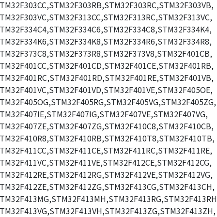
TM32F303CC,STM32F303RB,STM32F303RC,STM32F303VB,
TM32F303VC,STM32F313CC,STM32F313RC,STM32F313VC,
TM32F334C4,STM32F334C6,STM32F334C8,STM32F334K4,
TM32F334K6,STM32F334K8,STM32F334R6,STM32F334R8,
TM32F373C8,STM32F373R8,STM32F373V8,STM32F401CB,
TM32F401CC,STM32F401CD,STM32F401CE,STM32F401RB,
TM32F401RC,STM32F401RD,STM32F401RE,STM32F401VB,
TM32F401VC,STM32F401VD,STM32F401VE,STM32F405OE,
TM32F405OG,STM32F405RG,STM32F405VG,STM32F405ZG,
TM32F407IE,STM32F407IG,STM32F407VE,STM32F407VG,
TM32F407ZE,STM32F407ZG,STM32F410C8,STM32F410CB,
TM32F410R8,STM32F410RB,STM32F410T8,STM32F410TB,
TM32F411CC,STM32F411CE,STM32F411RC,STM32F411RE,
TM32F411VC,STM32F411VE,STM32F412CE,STM32F412CG,
TM32F412RE,STM32F412RG,STM32F412VE,STM32F412VG,
TM32F412ZE,STM32F412ZG,STM32F413CG,STM32F413CH,
TM32F413MG,STM32F413MH,STM32F413RG,STM32F413RH
TM32F413VG,STM32F413VH,STM32F413ZG,STM32F413ZH,