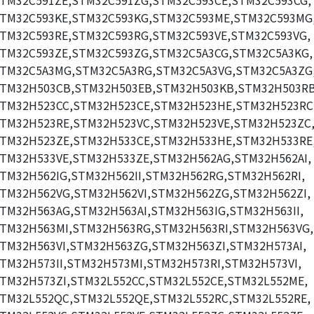
TM32C591ZE,STM32C591ZG,STM32C593CE,STM32C593CG,
TM32C593KE,STM32C593KG,STM32C593ME,STM32C593MG
TM32C593RE,STM32C593RG,STM32C593VE,STM32C593VG,
TM32C593ZE,STM32C593ZG,STM32C5A3CG,STM32C5A3KG,
TM32C5A3MG,STM32C5A3RG,STM32C5A3VG,STM32C5A3ZG
TM32H503CB,STM32H503EB,STM32H503KB,STM32H503RB
TM32H523CC,STM32H523CE,STM32H523HE,STM32H523RC
TM32H523RE,STM32H523VC,STM32H523VE,STM32H523ZC
TM32H523ZE,STM32H533CE,STM32H533HE,STM32H533RE
TM32H533VE,STM32H533ZE,STM32H562AG,STM32H562AI,
TM32H562IG,STM32H562II,STM32H562RG,STM32H562RI,
TM32H562VG,STM32H562VI,STM32H562ZG,STM32H562ZI,
TM32H563AG,STM32H563AI,STM32H563IG,STM32H563II,
TM32H563MI,STM32H563RG,STM32H563RI,STM32H563VG,
TM32H563VI,STM32H563ZG,STM32H563ZI,STM32H573AI,
TM32H573II,STM32H573MI,STM32H573RI,STM32H573VI,
TM32H573ZI,STM32L552CC,STM32L552CE,STM32L552ME,
TM32L552QC,STM32L552QE,STM32L552RC,STM32L552RE,