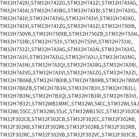
TM32H742XI,STM32H742ZG,STM32H742ZI,STM32H743AG,
TM32H743AI,STM32H743BG,STM32H743BI,STM32H743IG,
TM32H743II,STM32H743VG,STM32H743VI,STM32H743XG,
TM32H743XI,STM32H743ZG,STM32H743ZI,STM32H750IB,
TM32H750VB,STM32H750XB,STM32H750ZB,STM32H753AI,
TM32H753BI,STM32H753II,STM32H753VI,STM32H753XI,
TM32H753ZI,STM32H7A3AG,STM32H7A3AI,STM32H7A3IG,
TM32H7A3II,STM32H7A3LG,STM32H7A3LI,STM32H7A3NG,
TM32H7A3NI,STM32H7A3QI,STM32H7A3RG,STM32H7A3RI,
TM32H7A3VG,STM32H7A3VI,STM32H7A3ZG,STM32H7A3ZI,
TM32H7B0AB,STM32H7B0IB,STM32H7B0RB,STM32H7B0V
TM32H7B0ZB,STM32H7B3AI,STM32H7B3II,STM32H7B3LI,
TM32H7B3NI,STM32H7B3QI,STM32H7B3RI,STM32H7B3VI,
TM32H7B3ZI,STM32WB1MMC,STM32WL54CC,STM32WL54J
TM32WL55CC,STM32WL55JC,STM32WB15CC,STM32F302C6
TM32F302C8,STM32F302CB,STM32F302CC,STM32F302K6,
TM32F302K8,STM32F302R6,STM32F302R8,STM32F302RB,
TM32F302RC,STM32F302VB,STM32F302VC,STM32F303CB,