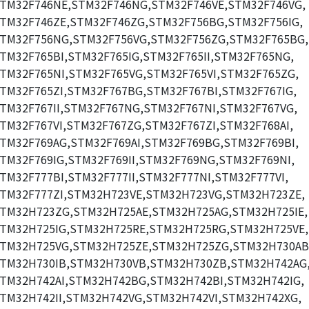
TM32F746NE,STM32F746NG,STM32F746VE,STM32F746VG,
TM32F746ZE,STM32F746ZG,STM32F756BG,STM32F756IG,
TM32F756NG,STM32F756VG,STM32F756ZG,STM32F765BG,
TM32F765BI,STM32F765IG,STM32F765II,STM32F765NG,
TM32F765NI,STM32F765VG,STM32F765VI,STM32F765ZG,
TM32F765ZI,STM32F767BG,STM32F767BI,STM32F767IG,
TM32F767II,STM32F767NG,STM32F767NI,STM32F767VG,
TM32F767VI,STM32F767ZG,STM32F767ZI,STM32F768AI,
TM32F769AG,STM32F769AI,STM32F769BG,STM32F769BI,
TM32F769IG,STM32F769II,STM32F769NG,STM32F769NI,
TM32F777BI,STM32F777II,STM32F777NI,STM32F777VI,
TM32F777ZI,STM32H723VE,STM32H723VG,STM32H723ZE,
TM32H723ZG,STM32H725AE,STM32H725AG,STM32H725IE,
TM32H725IG,STM32H725RE,STM32H725RG,STM32H725VE,
TM32H725VG,STM32H725ZE,STM32H725ZG,STM32H730AB
TM32H730IB,STM32H730VB,STM32H730ZB,STM32H742AG
TM32H742AI,STM32H742BG,STM32H742BI,STM32H742IG,
TM32H742II,STM32H742VG,STM32H742VI,STM32H742XG,