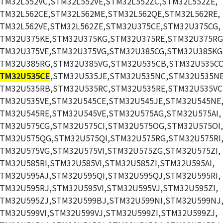
TM32L552VC,STM32L552VE,STM32L552ZC,STM32L552ZE,
TM32L562CE,STM32L562ME,STM32L562QE,STM32L562RE,
TM32L562VE,STM32L562ZE,STM32U375CE,STM32U375CG,
TM32U375KE,STM32U375KG,STM32U375RE,STM32U375RG
TM32U375VE,STM32U375VG,STM32U385CG,STM32U385KG
TM32U385RG,STM32U385VG,STM32U535CB,STM32U535CC
TM32U535CE
,STM32U535JE,STM32U535NC,STM32U535NE
TM32U535RB,STM32U535RC,STM32U535RE,STM32U535VC
TM32U535VE,STM32U545CE,STM32U545JE,STM32U545NE
TM32U545RE,STM32U545VE,STM32U575AG,STM32U575AI,
TM32U575CG,STM32U575CI,STM32U575OG,STM32U575OI,
TM32U575QG,STM32U575QI,STM32U575RG,STM32U575RI
TM32U575VG,STM32U575VI,STM32U575ZG,STM32U575ZI,
TM32U585RI,STM32U585VI,STM32U585ZI,STM32U595AI,
TM32U595AJ,STM32U595QI,STM32U595QJ,STM32U595RI,
TM32U595RJ,STM32U595VI,STM32U595VJ,STM32U595ZI,
TM32U595ZJ,STM32U599BJ,STM32U599NI,STM32U599NJ
TM32U599VI,STM32U599VJ,STM32U599ZI,STM32U599ZJ,