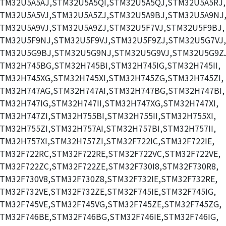
TM32U5A5AJ,STM32U5A5QI,STM32U5A5QJ,STM32U5A5RJ,
TM32U5A5VJ,STM32U5A5ZJ,STM32U5A9BJ,STM32U5A9NJ
TM32U5A9VJ,STM32U5A9ZJ,STM32U5F7VJ,STM32U5F9BJ,
TM32U5F9NJ,STM32U5F9VJ,STM32U5F9ZJ,STM32U5G7VJ,
TM32U5G9BJ,STM32U5G9NJ,STM32U5G9VJ,STM32U5G9ZJ
TM32H745BG,STM32H745BI,STM32H745IG,STM32H745II,
TM32H745XG,STM32H745XI,STM32H745ZG,STM32H745ZI,
TM32H747AG,STM32H747AI,STM32H747BG,STM32H747BI,
TM32H747IG,STM32H747II,STM32H747XG,STM32H747XI,
TM32H747ZI,STM32H755BI,STM32H755II,STM32H755XI,
TM32H755ZI,STM32H757AI,STM32H757BI,STM32H757II,
TM32H757XI,STM32H757ZI,STM32F722IC,STM32F722IE,
TM32F722RC,STM32F722RE,STM32F722VC,STM32F722VE,
TM32F722ZC,STM32F722ZE,STM32F730I8,STM32F730R8,
TM32F730V8,STM32F730Z8,STM32F732IE,STM32F732RE,
TM32F732VE,STM32F732ZE,STM32F745IE,STM32F745IG,
TM32F745VE,STM32F745VG,STM32F745ZE,STM32F745ZG,
TM32F746BE,STM32F746BG,STM32F746IE,STM32F746IG,