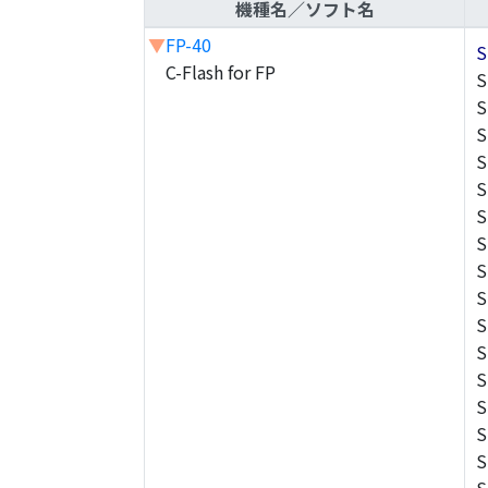
機種名／ソフト名
▼
FP-40
S
C-Flash for FP
S
S
S
S
S
S
S
S
S
S
S
S
S
S
S