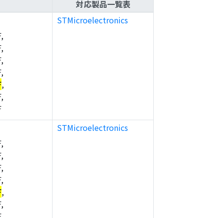
対応製品一覧表
STMicroelectronics
,
,
,
,
F
,
,
F
STMicroelectronics
,
,
,
,
F
,
,
F