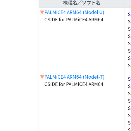
機種名／ソフト名
▼
PALMiCE4 ARM64 (Model-J)
S
CSIDE for PALMiCE4 ARM64
S
S
S
S
S
S
S
▼
PALMiCE4 ARM64 (Model-T)
S
CSIDE for PALMiCE4 ARM64
S
S
S
S
S
S
S