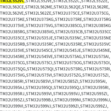
TM32L552VC
,STM32L552VE,STM32L552ZC,STM32L552ZE,
TM32L562CE,STM32L562ME,STM32L562QE,STM32L562RE,
TM32L562VE,STM32L562ZE,STM32U375CE,STM32U375CG,
TM32U375KE,STM32U375KG,STM32U375RE,STM32U375RG
TM32U375VE,STM32U375VG,STM32U385CG,STM32U385KG
TM32U385RG,STM32U385VG,STM32U535CB,STM32U535CC
TM32U535CE,STM32U535JE,STM32U535NC,STM32U535NE
TM32U535RB,STM32U535RC,STM32U535RE,STM32U535VC
TM32U535VE,STM32U545CE,STM32U545JE,STM32U545NE
TM32U545RE,STM32U545VE,STM32U575AG,STM32U575AI,
TM32U575CG,STM32U575CI,STM32U575OG,STM32U575OI,
TM32U575QG,STM32U575QI,STM32U575RG,STM32U575RI
TM32U575VG,STM32U575VI,STM32U575ZG,STM32U575ZI,
TM32U585RI,STM32U585VI,STM32U585ZI,STM32U595AI,
TM32U595AJ,STM32U595QI,STM32U595QJ,STM32U595RI,
TM32U595RJ,STM32U595VI,STM32U595VJ,STM32U595ZI,
TM32U595ZJ,STM32U599BJ,STM32U599NI,STM32U599NJ
TM32U599VI,STM32U599VJ,STM32U599ZI,STM32U599ZJ,