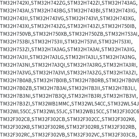
TM32H742XI,STM32H742ZG,STM32H742ZI,STM32H743AG,
TM32H743AI,STM32H743BG,STM32H743BI,STM32H743IG,
TM32H743II,STM32H743VG,STM32H743VI,STM32H743XG,
TM32H743XI,STM32H743ZG,STM32H743ZI,STM32H750IB,
TM32H750VB,STM32H750XB,STM32H750ZB,STM32H753AI,
TM32H753BI,STM32H753II,STM32H753VI,STM32H753XI,
TM32H753ZI,STM32H7A3AG,STM32H7A3AI,STM32H7A3IG,
TM32H7A3II,STM32H7A3LG,STM32H7A3LI,STM32H7A3NG,
TM32H7A3NI,STM32H7A3QI,STM32H7A3RG,STM32H7A3RI,
TM32H7A3VG,STM32H7A3VI,STM32H7A3ZG,STM32H7A3ZI,
TM32H7B0AB,STM32H7B0IB,STM32H7B0RB,STM32H7B0V
TM32H7B0ZB,STM32H7B3AI,STM32H7B3II,STM32H7B3LI,
TM32H7B3NI,STM32H7B3QI,STM32H7B3RI,STM32H7B3VI,
TM32H7B3ZI,STM32WB1MMC,STM32WL54CC,STM32WL54J
TM32WL55CC,STM32WL55JC,STM32WB15CC,STM32F302C6
TM32F302C8,STM32F302CB,STM32F302CC,STM32F302K6,
TM32F302K8,STM32F302R6,STM32F302R8,STM32F302RB,
TM32F302RC,STM32F302VB,STM32F302VC,STM32F303CB,