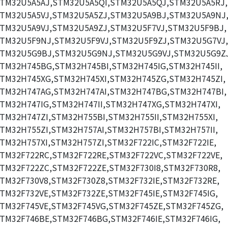
TM32U5A5AJ,STM32U5A5QI,STM32U5A5QJ,STM32U5A5RJ,
TM32U5A5VJ,STM32U5A5ZJ,STM32U5A9BJ,STM32U5A9NJ
TM32U5A9VJ,STM32U5A9ZJ,STM32U5F7VJ,STM32U5F9BJ,
TM32U5F9NJ,STM32U5F9VJ,STM32U5F9ZJ,STM32U5G7VJ,
TM32U5G9BJ,STM32U5G9NJ,STM32U5G9VJ,STM32U5G9ZJ
TM32H745BG,STM32H745BI,STM32H745IG,STM32H745II,
TM32H745XG,STM32H745XI,STM32H745ZG,STM32H745ZI,
TM32H747AG,STM32H747AI,STM32H747BG,STM32H747BI,
TM32H747IG,STM32H747II,STM32H747XG,STM32H747XI,
TM32H747ZI,STM32H755BI,STM32H755II,STM32H755XI,
TM32H755ZI,STM32H757AI,STM32H757BI,STM32H757II,
TM32H757XI,STM32H757ZI,STM32F722IC,STM32F722IE,
TM32F722RC,STM32F722RE,STM32F722VC,STM32F722VE,
TM32F722ZC,STM32F722ZE,STM32F730I8,STM32F730R8,
TM32F730V8,STM32F730Z8,STM32F732IE,STM32F732RE,
TM32F732VE,STM32F732ZE,STM32F745IE,STM32F745IG,
TM32F745VE,STM32F745VG,STM32F745ZE,STM32F745ZG,
TM32F746BE,STM32F746BG,STM32F746IE,STM32F746IG,