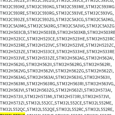
TM32C591ZE,STM32C591ZG,STM32C593CE,STM32C593CG,
TM32C593KE,STM32C593KG,STM32C593ME,STM32C593MG
TM32C593RE,STM32C593RG,STM32C593VE,STM32C593VG,
TM32C593ZE,STM32C593ZG,STM32C5A3CG,STM32C5A3KG,
TM32C5A3MG,STM32C5A3RG,STM32C5A3VG,STM32C5A3ZG
TM32H503CB,STM32H503EB,STM32H503KB,STM32H503RB
TM32H523CC,STM32H523CE,STM32H523HE,STM32H523RC
TM32H523RE,STM32H523VC,STM32H523VE,STM32H523ZC
TM32H523ZE,STM32H533CE,STM32H533HE,STM32H533RE
TM32H533VE,STM32H533ZE,STM32H562AG,STM32H562AI,
TM32H562IG,STM32H562II,STM32H562RG,STM32H562RI,
TM32H562VG,STM32H562VI,STM32H562ZG,STM32H562ZI,
TM32H563AG,STM32H563AI,STM32H563IG,STM32H563II,
TM32H563MI,STM32H563RG,STM32H563RI,STM32H563VG,
TM32H563VI,STM32H563ZG,STM32H563ZI,STM32H573AI,
TM32H573II,STM32H573MI,STM32H573RI,STM32H573VI,
TM32H573ZI,STM32L552CC,STM32L552CE,STM32L552ME,
TM32L552QC,STM32L552QE,STM32L552RC,STM32L552RE,