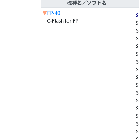
機種名／ソフト名
▼
FP-40
S
C-Flash for FP
S
S
S
S
S
S
S
S
S
S
S
S
S
S
S