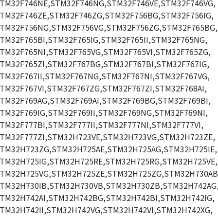
TM32F746NE,STM32F746NG,STM32F746VE,STM32F746VG,
TM32F746ZE,STM32F746ZG,STM32F756BG,STM32F756IG,
TM32F756NG,STM32F756VG,STM32F756ZG,STM32F765BG,
TM32F765BI,STM32F765IG,STM32F765II,STM32F765NG,
TM32F765NI,STM32F765VG,STM32F765VI,STM32F765ZG,
TM32F765ZI,STM32F767BG,STM32F767BI,STM32F767IG,
TM32F767II,STM32F767NG,STM32F767NI,STM32F767VG,
TM32F767VI,STM32F767ZG,STM32F767ZI,STM32F768AI,
TM32F769AG,STM32F769AI,STM32F769BG,STM32F769BI,
TM32F769IG,STM32F769II,STM32F769NG,STM32F769NI,
TM32F777BI,STM32F777II,STM32F777NI,STM32F777VI,
TM32F777ZI,STM32H723VE,STM32H723VG,STM32H723ZE,
TM32H723ZG,STM32H725AE,STM32H725AG,STM32H725IE,
TM32H725IG,STM32H725RE,STM32H725RG,STM32H725VE,
TM32H725VG,STM32H725ZE,STM32H725ZG,STM32H730AB
TM32H730IB,STM32H730VB,STM32H730ZB,STM32H742AG
TM32H742AI,STM32H742BG,STM32H742BI,STM32H742IG,
TM32H742II,STM32H742VG,STM32H742VI,STM32H742XG,