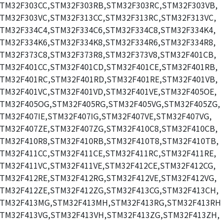
TM32F303CC,STM32F303RB,STM32F303RC,STM32F303VB,
TM32F303VC,STM32F313CC,STM32F313RC,STM32F313VC,
TM32F334C4,STM32F334C6,STM32F334C8,STM32F334K4,
TM32F334K6,STM32F334K8,STM32F334R6,STM32F334R8,
TM32F373C8,STM32F373R8,STM32F373V8,STM32F401CB,
TM32F401CC,STM32F401CD,STM32F401CE,STM32F401RB,
TM32F401RC,STM32F401RD,STM32F401RE,STM32F401VB,
TM32F401VC,STM32F401VD,STM32F401VE,STM32F405OE,
TM32F405OG,STM32F405RG,STM32F405VG,STM32F405ZG,
TM32F407IE,STM32F407IG,STM32F407VE,STM32F407VG,
TM32F407ZE,STM32F407ZG,STM32F410C8,STM32F410CB,
TM32F410R8,STM32F410RB,STM32F410T8,STM32F410TB,
TM32F411CC,STM32F411CE,STM32F411RC,STM32F411RE,
TM32F411VC,STM32F411VE,STM32F412CE,STM32F412CG,
TM32F412RE,STM32F412RG,STM32F412VE,STM32F412VG,
TM32F412ZE,STM32F412ZG,STM32F413CG,STM32F413CH,
TM32F413MG,STM32F413MH,STM32F413RG,STM32F413RH
TM32F413VG,STM32F413VH,STM32F413ZG,STM32F413ZH,