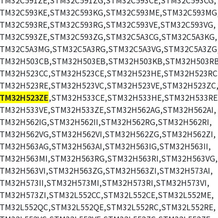
TM32C591ZE,STM32C591ZG,STM32C593CE,STM32C593CG,
TM32C593KE,STM32C593KG,STM32C593ME,STM32C593MG
TM32C593RE,STM32C593RG,STM32C593VE,STM32C593VG,
TM32C593ZE,STM32C593ZG,STM32C5A3CG,STM32C5A3KG,
TM32C5A3MG,STM32C5A3RG,STM32C5A3VG,STM32C5A3ZG
TM32H503CB,STM32H503EB,STM32H503KB,STM32H503RB
TM32H523CC,STM32H523CE,STM32H523HE,STM32H523RC
TM32H523RE,STM32H523VC,STM32H523VE,STM32H523ZC
TM32H523ZE
,STM32H533CE,STM32H533HE,STM32H533RE
TM32H533VE,STM32H533ZE,STM32H562AG,STM32H562AI,
TM32H562IG,STM32H562II,STM32H562RG,STM32H562RI,
TM32H562VG,STM32H562VI,STM32H562ZG,STM32H562ZI,
TM32H563AG,STM32H563AI,STM32H563IG,STM32H563II,
TM32H563MI,STM32H563RG,STM32H563RI,STM32H563VG,
TM32H563VI,STM32H563ZG,STM32H563ZI,STM32H573AI,
TM32H573II,STM32H573MI,STM32H573RI,STM32H573VI,
TM32H573ZI,STM32L552CC,STM32L552CE,STM32L552ME,
TM32L552QC,STM32L552QE,STM32L552RC,STM32L552RE,