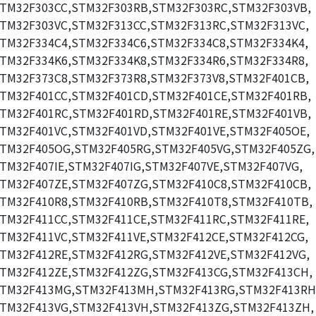
TM32F303CC,STM32F303RB,STM32F303RC,STM32F303VB,
TM32F303VC,STM32F313CC,STM32F313RC,STM32F313VC,
TM32F334C4,STM32F334C6,STM32F334C8,STM32F334K4,
TM32F334K6,STM32F334K8,STM32F334R6,STM32F334R8,
TM32F373C8,STM32F373R8,STM32F373V8,STM32F401CB,
TM32F401CC,STM32F401CD,STM32F401CE,STM32F401RB,
TM32F401RC,STM32F401RD,STM32F401RE,STM32F401VB,
TM32F401VC,STM32F401VD,STM32F401VE,STM32F405OE,
TM32F405OG,STM32F405RG,STM32F405VG,STM32F405ZG,
TM32F407IE,STM32F407IG,STM32F407VE,STM32F407VG,
TM32F407ZE,STM32F407ZG,STM32F410C8,STM32F410CB,
TM32F410R8,STM32F410RB,STM32F410T8,STM32F410TB,
TM32F411CC,STM32F411CE,STM32F411RC,STM32F411RE,
TM32F411VC,STM32F411VE,STM32F412CE,STM32F412CG,
TM32F412RE,STM32F412RG,STM32F412VE,STM32F412VG,
TM32F412ZE,STM32F412ZG,STM32F413CG,STM32F413CH,
TM32F413MG,STM32F413MH,STM32F413RG,STM32F413RH
TM32F413VG,STM32F413VH,STM32F413ZG,STM32F413ZH,