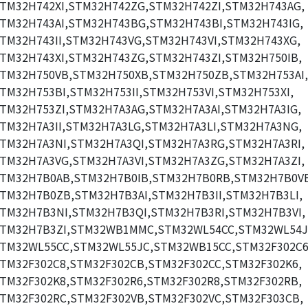
TM32H742XI,STM32H742ZG,STM32H742ZI,STM32H743AG,
TM32H743AI,STM32H743BG,STM32H743BI,STM32H743IG,
TM32H743II,STM32H743VG,STM32H743VI,STM32H743XG,
TM32H743XI,STM32H743ZG,STM32H743ZI,STM32H750IB,
TM32H750VB,STM32H750XB,STM32H750ZB,STM32H753AI,
TM32H753BI,STM32H753II,STM32H753VI,STM32H753XI,
TM32H753ZI,STM32H7A3AG,STM32H7A3AI,STM32H7A3IG,
TM32H7A3II,STM32H7A3LG,STM32H7A3LI,STM32H7A3NG,
TM32H7A3NI,STM32H7A3QI,STM32H7A3RG,STM32H7A3RI,
TM32H7A3VG,STM32H7A3VI,STM32H7A3ZG,STM32H7A3ZI,
TM32H7B0AB,STM32H7B0IB,STM32H7B0RB,STM32H7B0V
TM32H7B0ZB,STM32H7B3AI,STM32H7B3II,STM32H7B3LI,
TM32H7B3NI,STM32H7B3QI,STM32H7B3RI,STM32H7B3VI,
TM32H7B3ZI,STM32WB1MMC,STM32WL54CC,STM32WL54J
TM32WL55CC,STM32WL55JC,STM32WB15CC,STM32F302C6
TM32F302C8,STM32F302CB,STM32F302CC,STM32F302K6,
TM32F302K8,STM32F302R6,STM32F302R8,STM32F302RB,
TM32F302RC,STM32F302VB,STM32F302VC,STM32F303CB,