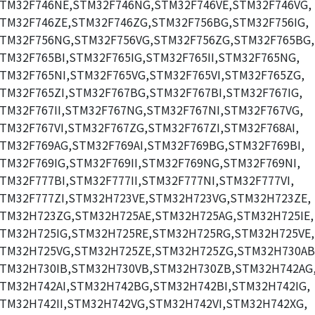
TM32F746NE,STM32F746NG,STM32F746VE,STM32F746VG,
TM32F746ZE,STM32F746ZG,STM32F756BG,STM32F756IG,
TM32F756NG,STM32F756VG,STM32F756ZG,STM32F765BG,
TM32F765BI,STM32F765IG,STM32F765II,STM32F765NG,
TM32F765NI,STM32F765VG,STM32F765VI,STM32F765ZG,
TM32F765ZI,STM32F767BG,STM32F767BI,STM32F767IG,
TM32F767II,STM32F767NG,STM32F767NI,STM32F767VG,
TM32F767VI,STM32F767ZG,STM32F767ZI,STM32F768AI,
TM32F769AG,STM32F769AI,STM32F769BG,STM32F769BI,
TM32F769IG,STM32F769II,STM32F769NG,STM32F769NI,
TM32F777BI,STM32F777II,STM32F777NI,STM32F777VI,
TM32F777ZI,STM32H723VE,STM32H723VG,STM32H723ZE,
TM32H723ZG,STM32H725AE,STM32H725AG,STM32H725IE,
TM32H725IG,STM32H725RE,STM32H725RG,STM32H725VE,
TM32H725VG,STM32H725ZE,STM32H725ZG,STM32H730AB
TM32H730IB,STM32H730VB,STM32H730ZB,STM32H742AG
TM32H742AI,STM32H742BG,STM32H742BI,STM32H742IG,
TM32H742II,STM32H742VG,STM32H742VI,STM32H742XG,