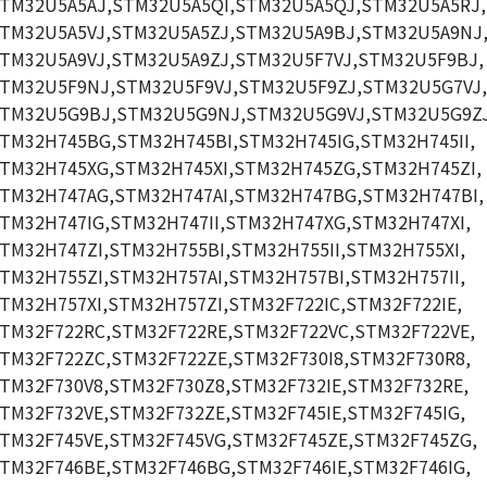
TM32U5A5AJ,STM32U5A5QI,STM32U5A5QJ,STM32U5A5RJ,
TM32U5A5VJ,STM32U5A5ZJ,STM32U5A9BJ,STM32U5A9NJ
TM32U5A9VJ,STM32U5A9ZJ,STM32U5F7VJ,STM32U5F9BJ,
TM32U5F9NJ,STM32U5F9VJ,STM32U5F9ZJ,STM32U5G7VJ,
TM32U5G9BJ,STM32U5G9NJ,STM32U5G9VJ,STM32U5G9ZJ
TM32H745BG,STM32H745BI,STM32H745IG,STM32H745II,
TM32H745XG,STM32H745XI,STM32H745ZG,STM32H745ZI,
TM32H747AG,STM32H747AI,STM32H747BG,STM32H747BI,
TM32H747IG,STM32H747II,STM32H747XG,STM32H747XI,
TM32H747ZI,STM32H755BI,STM32H755II,STM32H755XI,
TM32H755ZI,STM32H757AI,STM32H757BI,STM32H757II,
TM32H757XI,STM32H757ZI,STM32F722IC,STM32F722IE,
TM32F722RC,STM32F722RE,STM32F722VC,STM32F722VE,
TM32F722ZC,STM32F722ZE,STM32F730I8,STM32F730R8,
TM32F730V8,STM32F730Z8,STM32F732IE,STM32F732RE,
TM32F732VE,STM32F732ZE,STM32F745IE,STM32F745IG,
TM32F745VE,STM32F745VG,STM32F745ZE,STM32F745ZG,
TM32F746BE,STM32F746BG,STM32F746IE,STM32F746IG,