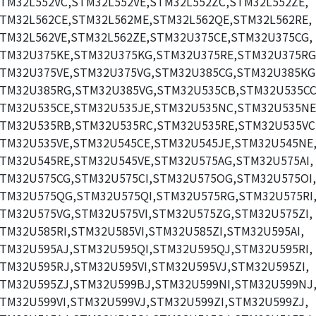
TM32L552VC,STM32L552VE,STM32L552ZC,STM32L552ZE,
TM32L562CE,STM32L562ME,STM32L562QE,STM32L562RE,
TM32L562VE,STM32L562ZE,STM32U375CE,STM32U375CG,
TM32U375KE,STM32U375KG,STM32U375RE,STM32U375RG
TM32U375VE,STM32U375VG,STM32U385CG,STM32U385KG
TM32U385RG,STM32U385VG,STM32U535CB,STM32U535CC
TM32U535CE,STM32U535JE,STM32U535NC,STM32U535NE
TM32U535RB,STM32U535RC,STM32U535RE,STM32U535VC
TM32U535VE,STM32U545CE,STM32U545JE,STM32U545NE
TM32U545RE,STM32U545VE,STM32U575AG,STM32U575AI,
TM32U575CG,STM32U575CI,STM32U575OG,STM32U575OI,
TM32U575QG,STM32U575QI,STM32U575RG,STM32U575RI
TM32U575VG,STM32U575VI,STM32U575ZG,STM32U575ZI,
TM32U585RI,STM32U585VI,STM32U585ZI,STM32U595AI,
TM32U595AJ,STM32U595QI,STM32U595QJ,STM32U595RI,
TM32U595RJ,STM32U595VI,STM32U595VJ,STM32U595ZI,
TM32U595ZJ,STM32U599BJ,STM32U599NI,STM32U599NJ
TM32U599VI,STM32U599VJ,STM32U599ZI,STM32U599ZJ,