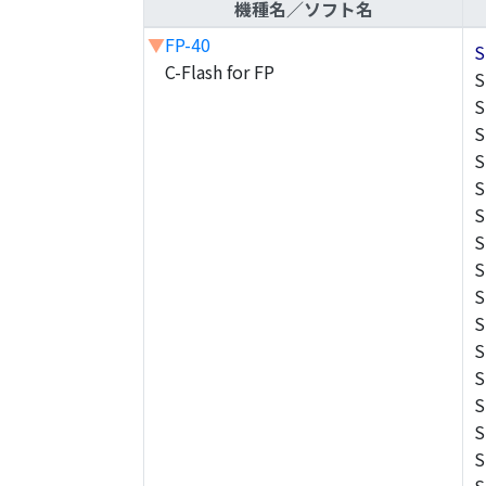
機種名／ソフト名
▼
FP-40
S
C-Flash for FP
S
S
S
S
S
S
S
S
S
S
S
S
S
S
S