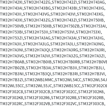
TM32H742XI,STM32H742ZG,STM32H742ZI,STM32H743AG,
TM32H743AI,STM32H743BG,STM32H743BI,STM32H743IG,
TM32H743II,STM32H743VG,STM32H743VI,STM32H743XG,
TM32H743XI,STM32H743ZG,STM32H743ZI,STM32H750IB,
TM32H750VB,STM32H750XB,STM32H750ZB,STM32H753AI,
TM32H753BI,STM32H753II,STM32H753VI,STM32H753XI,
TM32H753ZI,STM32H7A3AG,STM32H7A3AI,STM32H7A3IG,
TM32H7A3II,STM32H7A3LG,STM32H7A3LI,STM32H7A3NG,
TM32H7A3NI,STM32H7A3QI,STM32H7A3RG,STM32H7A3RI,
TM32H7A3VG,STM32H7A3VI,STM32H7A3ZG,STM32H7A3ZI,
TM32H7B0AB,STM32H7B0IB,STM32H7B0RB,STM32H7B0V
TM32H7B0ZB,STM32H7B3AI,STM32H7B3II,STM32H7B3LI,
TM32H7B3NI,STM32H7B3QI,STM32H7B3RI,STM32H7B3VI,
TM32H7B3ZI,STM32WB1MMC,STM32WL54CC,STM32WL54J
TM32WL55CC,STM32WL55JC,STM32WB15CC,STM32F302C6
TM32F302C8,STM32F302CB,STM32F302CC,STM32F302K6,
TM32F302K8,STM32F302R6,STM32F302R8,STM32F302RB,
TM32F302RC,STM32F302VB,STM32F302VC,STM32F303CB,