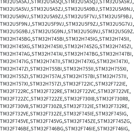
TM32U5A5AJ,STM32U5A5QI,STM32U5A5QJ,STM32U5A5RJ,
TM32U5A5VJ,STM32U5A5ZJ,STM32U5A9BJ,STM32U5A9NJ
TM32U5A9VJ,STM32U5A9ZJ,STM32U5F7VJ,STM32U5F9BJ,
TM32U5F9NJ,STM32U5F9VJ,STM32U5F9ZJ,STM32U5G7VJ,
TM32U5G9BJ,STM32U5G9NJ,STM32U5G9VJ,STM32U5G9ZJ
TM32H745BG,STM32H745BI,STM32H745IG,STM32H745II,
TM32H745XG,STM32H745XI,STM32H745ZG,STM32H745ZI,
TM32H747AG,STM32H747AI,STM32H747BG,STM32H747BI,
TM32H747IG,STM32H747II,STM32H747XG,STM32H747XI,
TM32H747ZI,STM32H755BI,STM32H755II,STM32H755XI,
TM32H755ZI,STM32H757AI,STM32H757BI,STM32H757II,
TM32H757XI,STM32H757ZI,STM32F722IC,STM32F722IE,
TM32F722RC,STM32F722RE,STM32F722VC,STM32F722VE,
TM32F722ZC,STM32F722ZE,STM32F730I8,STM32F730R8,
TM32F730V8,STM32F730Z8,STM32F732IE,STM32F732RE,
TM32F732VE,STM32F732ZE,STM32F745IE,STM32F745IG,
TM32F745VE,STM32F745VG,STM32F745ZE,STM32F745ZG,
TM32F746BE,STM32F746BG,STM32F746IE,STM32F746IG,