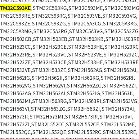
TM32C591ZE,STM32C591ZG,STM32C593CE,STM32C593CG,
TM32C593KE
,STM32C593KG,STM32C593ME,STM32C593MG
TM32C593RE,STM32C593RG,STM32C593VE,STM32C593VG,
TM32C593ZE,STM32C593ZG,STM32C5A3CG,STM32C5A3KG,
TM32C5A3MG,STM32C5A3RG,STM32C5A3VG,STM32C5A3ZG
TM32H503CB,STM32H503EB,STM32H503KB,STM32H503RB
TM32H523CC,STM32H523CE,STM32H523HE,STM32H523RC
TM32H523RE,STM32H523VC,STM32H523VE,STM32H523ZC
TM32H523ZE,STM32H533CE,STM32H533HE,STM32H533RE
TM32H533VE,STM32H533ZE,STM32H562AG,STM32H562AI,
TM32H562IG,STM32H562II,STM32H562RG,STM32H562RI,
TM32H562VG,STM32H562VI,STM32H562ZG,STM32H562ZI,
TM32H563AG,STM32H563AI,STM32H563IG,STM32H563II,
TM32H563MI,STM32H563RG,STM32H563RI,STM32H563VG,
TM32H563VI,STM32H563ZG,STM32H563ZI,STM32H573AI,
TM32H573II,STM32H573MI,STM32H573RI,STM32H573VI,
TM32H573ZI,STM32L552CC,STM32L552CE,STM32L552ME,
TM32L552QC,STM32L552QE,STM32L552RC,STM32L552RE,