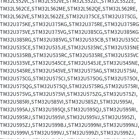
TM32L552VC,STM32L552VE,STM32L552ZC,STM32L552ZE,
TM32L562CE,STM32L562ME,STM32L562QE,STM32L562RE,
TM32L562VE,STM32L562ZE,STM32U375CE,STM32U375CG,
TM32U375KE,STM32U375KG,STM32U375RE,STM32U375RG
TM32U375VE,STM32U375VG,STM32U385CG,STM32U385KG
TM32U385RG,STM32U385VG,STM32U535CB,STM32U535CC
TM32U535CE,STM32U535JE,STM32U535NC,STM32U535NE
TM32U535RB,STM32U535RC,STM32U535RE,STM32U535VC
TM32U535VE,STM32U545CE,STM32U545JE,STM32U545NE
TM32U545RE,STM32U545VE,STM32U575AG,STM32U575AI,
TM32U575CG,STM32U575CI,STM32U575OG,STM32U575OI,
TM32U575QG,STM32U575QI,STM32U575RG,STM32U575RI
TM32U575VG,STM32U575VI,STM32U575ZG,STM32U575ZI,
TM32U585RI,STM32U585VI,STM32U585ZI,STM32U595AI,
TM32U595AJ,STM32U595QI,STM32U595QJ,STM32U595RI,
TM32U595RJ,STM32U595VI,STM32U595VJ,STM32U595ZI,
TM32U595ZJ,STM32U599BJ,STM32U599NI,STM32U599NJ
TM32U599VI,STM32U599VJ,STM32U599ZI,STM32U599ZJ,