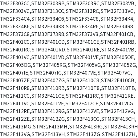
TM32F303CC,STM32F303RB,STM32F303RC,STM32F303VB,
TM32F303VC,STM32F313CC,STM32F313RC,STM32F313VC,
TM32F334C4,STM32F334C6,STM32F334C8,STM32F334K4,
TM32F334K6,STM32F334K8,STM32F334R6,STM32F334R8,
TM32F373C8,STM32F373R8,STM32F373V8,STM32F401CB,
TM32F401CC,STM32F401CD,STM32F401CE,STM32F401RB,
TM32F401RC,STM32F401RD,STM32F401RE,STM32F401VB,
TM32F401VC,STM32F401VD,STM32F401VE,STM32F405OE,
TM32F405OG,STM32F405RG,STM32F405VG,STM32F405ZG,
TM32F407IE,STM32F407IG,STM32F407VE,STM32F407VG,
TM32F407ZE,STM32F407ZG,STM32F410C8,STM32F410CB,
TM32F410R8,STM32F410RB,STM32F410T8,STM32F410TB,
TM32F411CC,STM32F411CE,STM32F411RC,STM32F411RE,
TM32F411VC,STM32F411VE,STM32F412CE,STM32F412CG,
TM32F412RE,STM32F412RG,STM32F412VE,STM32F412VG,
TM32F412ZE,STM32F412ZG,STM32F413CG,STM32F413CH,
TM32F413MG,STM32F413MH,STM32F413RG,STM32F413RH
TM32F413VG,STM32F413VH,STM32F413ZG,STM32F413ZH,