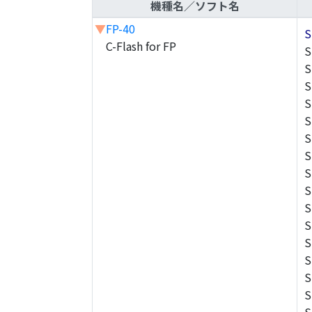
機種名／ソフト名
▼
FP-40
S
C-Flash for FP
S
S
S
S
S
S
S
S
S
S
S
S
S
S
S