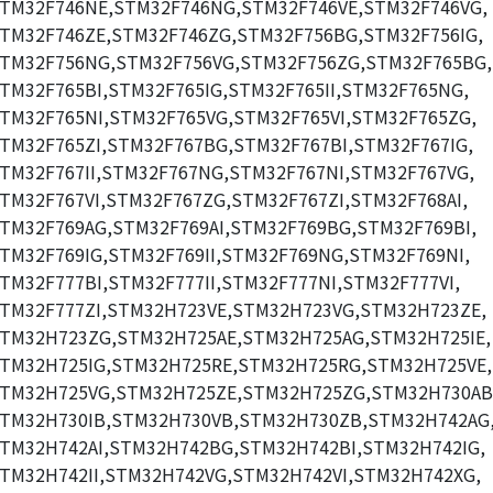
TM32F746NE,STM32F746NG,STM32F746VE,STM32F746VG,
TM32F746ZE,STM32F746ZG,STM32F756BG,STM32F756IG,
TM32F756NG,STM32F756VG,STM32F756ZG,STM32F765BG,
TM32F765BI,STM32F765IG,STM32F765II,STM32F765NG,
TM32F765NI,STM32F765VG,STM32F765VI,STM32F765ZG,
TM32F765ZI,STM32F767BG,STM32F767BI,STM32F767IG,
TM32F767II,STM32F767NG,STM32F767NI,STM32F767VG,
TM32F767VI,STM32F767ZG,STM32F767ZI,STM32F768AI,
TM32F769AG,STM32F769AI,STM32F769BG,STM32F769BI,
TM32F769IG,STM32F769II,STM32F769NG,STM32F769NI,
TM32F777BI,STM32F777II,STM32F777NI,STM32F777VI,
TM32F777ZI,STM32H723VE,STM32H723VG,STM32H723ZE,
TM32H723ZG,STM32H725AE,STM32H725AG,STM32H725IE,
TM32H725IG,STM32H725RE,STM32H725RG,STM32H725VE,
TM32H725VG,STM32H725ZE,STM32H725ZG,STM32H730AB
TM32H730IB,STM32H730VB,STM32H730ZB,STM32H742AG
TM32H742AI,STM32H742BG,STM32H742BI,STM32H742IG,
TM32H742II,STM32H742VG,STM32H742VI,STM32H742XG,