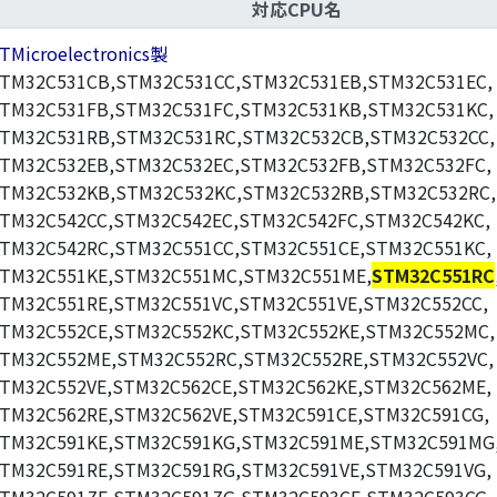
対応CPU名
TMicroelectronics製
TM32C531CB,STM32C531CC,STM32C531EB,STM32C531EC,
TM32C531FB,STM32C531FC,STM32C531KB,STM32C531KC,
TM32C531RB,STM32C531RC,STM32C532CB,STM32C532CC,
TM32C532EB,STM32C532EC,STM32C532FB,STM32C532FC,
TM32C532KB,STM32C532KC,STM32C532RB,STM32C532RC,
TM32C542CC,STM32C542EC,STM32C542FC,STM32C542KC,
TM32C542RC,STM32C551CC,STM32C551CE,STM32C551KC,
TM32C551KE,STM32C551MC,STM32C551ME,
STM32C551RC
TM32C551RE,STM32C551VC,STM32C551VE,STM32C552CC,
TM32C552CE,STM32C552KC,STM32C552KE,STM32C552MC,
TM32C552ME,STM32C552RC,STM32C552RE,STM32C552VC,
TM32C552VE,STM32C562CE,STM32C562KE,STM32C562ME,
TM32C562RE,STM32C562VE,STM32C591CE,STM32C591CG,
TM32C591KE,STM32C591KG,STM32C591ME,STM32C591MG
TM32C591RE,STM32C591RG,STM32C591VE,STM32C591VG,