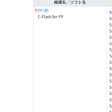
機種名／ソフト名
▼
FP-40
S
C-Flash for FP
S
S
S
S
S
S
S
S
S
S
S
S
S
S
S