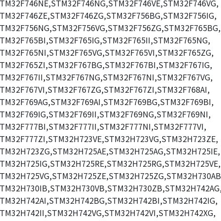
TM32F746NE,STM32F746NG,STM32F746VE,STM32F746VG,
TM32F746ZE,STM32F746ZG,STM32F756BG,STM32F756IG,
TM32F756NG,STM32F756VG,STM32F756ZG,STM32F765BG,
TM32F765BI,STM32F765IG,STM32F765II,STM32F765NG,
TM32F765NI,STM32F765VG,STM32F765VI,STM32F765ZG,
TM32F765ZI,STM32F767BG,STM32F767BI,STM32F767IG,
TM32F767II,STM32F767NG,STM32F767NI,STM32F767VG,
TM32F767VI,STM32F767ZG,STM32F767ZI,STM32F768AI,
TM32F769AG,STM32F769AI,STM32F769BG,STM32F769BI,
TM32F769IG,STM32F769II,STM32F769NG,STM32F769NI,
TM32F777BI,STM32F777II,STM32F777NI,STM32F777VI,
TM32F777ZI,STM32H723VE,STM32H723VG,STM32H723ZE,
TM32H723ZG,STM32H725AE,STM32H725AG,STM32H725IE,
TM32H725IG,STM32H725RE,STM32H725RG,STM32H725VE,
TM32H725VG,STM32H725ZE,STM32H725ZG,STM32H730AB
TM32H730IB,STM32H730VB,STM32H730ZB,STM32H742AG
TM32H742AI,STM32H742BG,STM32H742BI,STM32H742IG,
TM32H742II,STM32H742VG,STM32H742VI,STM32H742XG,