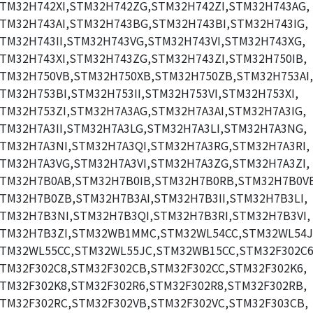
TM32H742XI,STM32H742ZG,STM32H742ZI,STM32H743AG,
TM32H743AI,STM32H743BG,STM32H743BI,STM32H743IG,
TM32H743II,STM32H743VG,STM32H743VI,STM32H743XG,
TM32H743XI,STM32H743ZG,STM32H743ZI,STM32H750IB,
TM32H750VB,STM32H750XB,STM32H750ZB,STM32H753AI,
TM32H753BI,STM32H753II,STM32H753VI,STM32H753XI,
TM32H753ZI,STM32H7A3AG,STM32H7A3AI,STM32H7A3IG,
TM32H7A3II,STM32H7A3LG,STM32H7A3LI,STM32H7A3NG,
TM32H7A3NI,STM32H7A3QI,STM32H7A3RG,STM32H7A3RI,
TM32H7A3VG,STM32H7A3VI,STM32H7A3ZG,STM32H7A3ZI,
TM32H7B0AB,STM32H7B0IB,STM32H7B0RB,STM32H7B0V
TM32H7B0ZB,STM32H7B3AI,STM32H7B3II,STM32H7B3LI,
TM32H7B3NI,STM32H7B3QI,STM32H7B3RI,STM32H7B3VI,
TM32H7B3ZI,STM32WB1MMC,STM32WL54CC,STM32WL54J
TM32WL55CC,STM32WL55JC,STM32WB15CC,STM32F302C6
TM32F302C8,STM32F302CB,STM32F302CC,STM32F302K6,
TM32F302K8,STM32F302R6,STM32F302R8,STM32F302RB,
TM32F302RC,STM32F302VB,STM32F302VC,STM32F303CB,