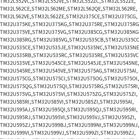
TM32L552VC,STM32L552VE,STM32L552ZC,STM32L552ZE,
TM32L562CE,STM32L562ME,STM32L562QE,STM32L562RE,
TM32L562VE,STM32L562ZE,STM32U375CE,STM32U375CG,
TM32U375KE,STM32U375KG,STM32U375RE,STM32U375RG
TM32U375VE,STM32U375VG,STM32U385CG,STM32U385KG
TM32U385RG,STM32U385VG,STM32U535CB,STM32U535CC
TM32U535CE,STM32U535JE,STM32U535NC,STM32U535NE
TM32U535RB,STM32U535RC,STM32U535RE,STM32U535VC
TM32U535VE,STM32U545CE,STM32U545JE,STM32U545NE
TM32U545RE,STM32U545VE,STM32U575AG,STM32U575AI,
TM32U575CG,STM32U575CI,STM32U575OG,STM32U575OI,
TM32U575QG,STM32U575QI,STM32U575RG,STM32U575RI
TM32U575VG,STM32U575VI,STM32U575ZG,STM32U575ZI,
TM32U585RI,STM32U585VI,STM32U585ZI,STM32U595AI,
TM32U595AJ,STM32U595QI,STM32U595QJ,STM32U595RI,
TM32U595RJ,STM32U595VI,STM32U595VJ,STM32U595ZI,
TM32U595ZJ,STM32U599BJ,STM32U599NI,STM32U599NJ
TM32U599VI,STM32U599VJ,STM32U599ZI,STM32U599ZJ,