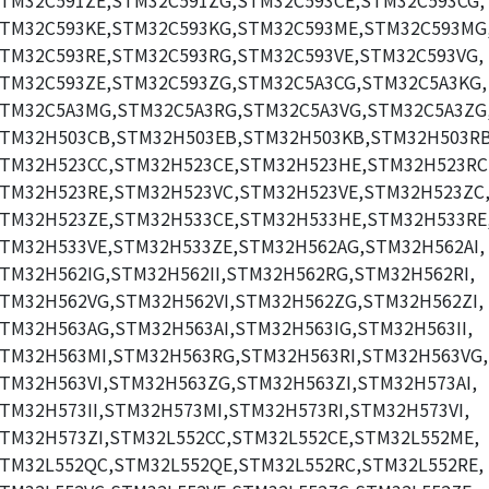
TM32C591ZE,STM32C591ZG,STM32C593CE,STM32C593CG,
TM32C593KE,STM32C593KG,STM32C593ME,STM32C593MG
TM32C593RE,STM32C593RG,STM32C593VE,STM32C593VG,
TM32C593ZE,STM32C593ZG,STM32C5A3CG,STM32C5A3KG,
TM32C5A3MG,STM32C5A3RG,STM32C5A3VG,STM32C5A3ZG
TM32H503CB,STM32H503EB,STM32H503KB,STM32H503RB
TM32H523CC,STM32H523CE,STM32H523HE,STM32H523RC
TM32H523RE,STM32H523VC,STM32H523VE,STM32H523ZC
TM32H523ZE,STM32H533CE,STM32H533HE,STM32H533RE
TM32H533VE,STM32H533ZE,STM32H562AG,STM32H562AI,
TM32H562IG,STM32H562II,STM32H562RG,STM32H562RI,
TM32H562VG,STM32H562VI,STM32H562ZG,STM32H562ZI,
TM32H563AG,STM32H563AI,STM32H563IG,STM32H563II,
TM32H563MI,STM32H563RG,STM32H563RI,STM32H563VG,
TM32H563VI,STM32H563ZG,STM32H563ZI,STM32H573AI,
TM32H573II,STM32H573MI,STM32H573RI,STM32H573VI,
TM32H573ZI,STM32L552CC,STM32L552CE,STM32L552ME,
TM32L552QC,STM32L552QE,STM32L552RC,STM32L552RE,