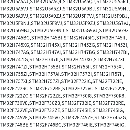
TM32U5A5AJ,STM32U5A5QI,STM32U5A5QJ,STM32U5A5RJ,
TM32U5A5VJ,STM32U5A5ZJ,STM32U5A9BJ,STM32U5A9NJ
TM32U5A9VJ,STM32U5A9ZJ,STM32U5F7VJ,STM32U5F9BJ,
TM32U5F9NJ,STM32U5F9VJ,STM32U5F9ZJ,STM32U5G7VJ,
TM32U5G9BJ,STM32U5G9NJ,STM32U5G9VJ,STM32U5G9ZJ
TM32H745BG,STM32H745BI,STM32H745IG,STM32H745II,
TM32H745XG,STM32H745XI,STM32H745ZG,STM32H745ZI,
TM32H747AG,STM32H747AI,STM32H747BG,STM32H747BI,
TM32H747IG,STM32H747II,STM32H747XG,STM32H747XI,
TM32H747ZI,STM32H755BI,STM32H755II,STM32H755XI,
TM32H755ZI,STM32H757AI,STM32H757BI,STM32H757II,
TM32H757XI,STM32H757ZI,STM32F722IC,STM32F722IE,
TM32F722RC,STM32F722RE,STM32F722VC,STM32F722VE,
TM32F722ZC,STM32F722ZE,STM32F730I8,STM32F730R8,
TM32F730V8,STM32F730Z8,STM32F732IE,STM32F732RE,
TM32F732VE,STM32F732ZE,STM32F745IE,STM32F745IG,
TM32F745VE,STM32F745VG,STM32F745ZE,STM32F745ZG,
TM32F746BE,STM32F746BG,STM32F746IE,STM32F746IG,