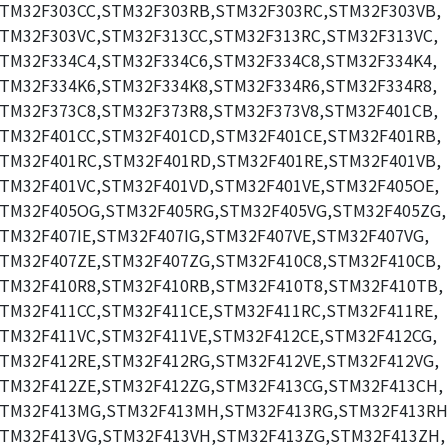
TM32F303CC,STM32F303RB,STM32F303RC,STM32F303VB,
TM32F303VC,STM32F313CC,STM32F313RC,STM32F313VC,
TM32F334C4,STM32F334C6,STM32F334C8,STM32F334K4,
TM32F334K6,STM32F334K8,STM32F334R6,STM32F334R8,
TM32F373C8,STM32F373R8,STM32F373V8,STM32F401CB,
TM32F401CC,STM32F401CD,STM32F401CE,STM32F401RB,
TM32F401RC,STM32F401RD,STM32F401RE,STM32F401VB,
TM32F401VC,STM32F401VD,STM32F401VE,STM32F405OE,
TM32F405OG,STM32F405RG,STM32F405VG,STM32F405ZG,
TM32F407IE,STM32F407IG,STM32F407VE,STM32F407VG,
TM32F407ZE,STM32F407ZG,STM32F410C8,STM32F410CB,
TM32F410R8,STM32F410RB,STM32F410T8,STM32F410TB,
TM32F411CC,STM32F411CE,STM32F411RC,STM32F411RE,
TM32F411VC,STM32F411VE,STM32F412CE,STM32F412CG,
TM32F412RE,STM32F412RG,STM32F412VE,STM32F412VG,
TM32F412ZE,STM32F412ZG,STM32F413CG,STM32F413CH,
TM32F413MG,STM32F413MH,STM32F413RG,STM32F413RH
TM32F413VG,STM32F413VH,STM32F413ZG,STM32F413ZH,