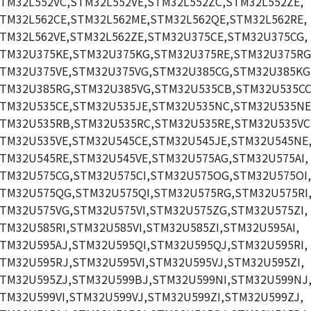
TM32L552VC,STM32L552VE,STM32L552ZC,STM32L552ZE,
TM32L562CE,STM32L562ME,STM32L562QE,STM32L562RE,
TM32L562VE,STM32L562ZE,STM32U375CE,STM32U375CG,
TM32U375KE,STM32U375KG,STM32U375RE,STM32U375RG
TM32U375VE,STM32U375VG,STM32U385CG,STM32U385KG
TM32U385RG,STM32U385VG,STM32U535CB,STM32U535CC
TM32U535CE,STM32U535JE,STM32U535NC,STM32U535NE
TM32U535RB,STM32U535RC,STM32U535RE,STM32U535VC
TM32U535VE,STM32U545CE,STM32U545JE,STM32U545NE
TM32U545RE,STM32U545VE,STM32U575AG,STM32U575AI,
TM32U575CG,STM32U575CI,STM32U575OG,STM32U575OI,
TM32U575QG,STM32U575QI,STM32U575RG,STM32U575RI
TM32U575VG,STM32U575VI,STM32U575ZG,STM32U575ZI,
TM32U585RI,STM32U585VI,STM32U585ZI,STM32U595AI,
TM32U595AJ,STM32U595QI,STM32U595QJ,STM32U595RI,
TM32U595RJ,STM32U595VI,STM32U595VJ,STM32U595ZI,
TM32U595ZJ,STM32U599BJ,STM32U599NI,STM32U599NJ
TM32U599VI,STM32U599VJ,STM32U599ZI,STM32U599ZJ,