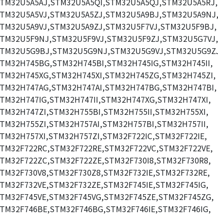
TM32U5A5AJ,STM32U5A5QI,STM32U5A5QJ,STM32U5A5RJ,
TM32U5A5VJ,STM32U5A5ZJ,STM32U5A9BJ,STM32U5A9NJ
TM32U5A9VJ,STM32U5A9ZJ,STM32U5F7VJ,STM32U5F9BJ,
TM32U5F9NJ,STM32U5F9VJ,STM32U5F9ZJ,STM32U5G7VJ,
TM32U5G9BJ,STM32U5G9NJ,STM32U5G9VJ,STM32U5G9ZJ
TM32H745BG,STM32H745BI,STM32H745IG,STM32H745II,
TM32H745XG,STM32H745XI,STM32H745ZG,STM32H745ZI,
TM32H747AG,STM32H747AI,STM32H747BG,STM32H747BI,
TM32H747IG,STM32H747II,STM32H747XG,STM32H747XI,
TM32H747ZI,STM32H755BI,STM32H755II,STM32H755XI,
TM32H755ZI,STM32H757AI,STM32H757BI,STM32H757II,
TM32H757XI,STM32H757ZI,STM32F722IC,STM32F722IE,
TM32F722RC,STM32F722RE,STM32F722VC,STM32F722VE,
TM32F722ZC,STM32F722ZE,STM32F730I8,STM32F730R8,
TM32F730V8,STM32F730Z8,STM32F732IE,STM32F732RE,
TM32F732VE,STM32F732ZE,STM32F745IE,STM32F745IG,
TM32F745VE,STM32F745VG,STM32F745ZE,STM32F745ZG,
TM32F746BE,STM32F746BG,STM32F746IE,STM32F746IG,