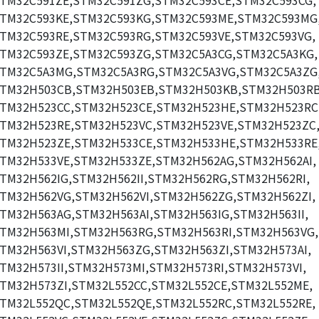
TM32C591ZE,STM32C591ZG,STM32C593CE,STM32C593CG,
TM32C593KE,STM32C593KG,STM32C593ME,STM32C593MG
TM32C593RE,STM32C593RG,STM32C593VE,STM32C593VG,
TM32C593ZE,STM32C593ZG,STM32C5A3CG,STM32C5A3KG,
TM32C5A3MG,STM32C5A3RG,STM32C5A3VG,STM32C5A3ZG
TM32H503CB,STM32H503EB,STM32H503KB,STM32H503RB
TM32H523CC,STM32H523CE,STM32H523HE,STM32H523RC
TM32H523RE,STM32H523VC,STM32H523VE,STM32H523ZC
TM32H523ZE,STM32H533CE,STM32H533HE,STM32H533RE
TM32H533VE,STM32H533ZE,STM32H562AG,STM32H562AI,
TM32H562IG,STM32H562II,STM32H562RG,STM32H562RI,
TM32H562VG,STM32H562VI,STM32H562ZG,STM32H562ZI,
TM32H563AG,STM32H563AI,STM32H563IG,STM32H563II,
TM32H563MI,STM32H563RG,STM32H563RI,STM32H563VG,
TM32H563VI,STM32H563ZG,STM32H563ZI,STM32H573AI,
TM32H573II,STM32H573MI,STM32H573RI,STM32H573VI,
TM32H573ZI,STM32L552CC,STM32L552CE,STM32L552ME,
TM32L552QC,STM32L552QE,STM32L552RC,STM32L552RE,