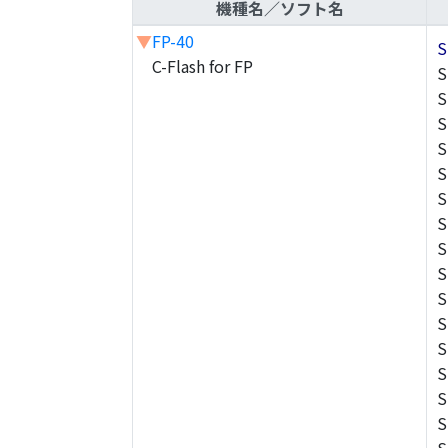
機種名／ソフト名
▼
FP-40
S
C-Flash for FP
S
S
S
S
S
S
S
S
S
S
S
S
S
S
S