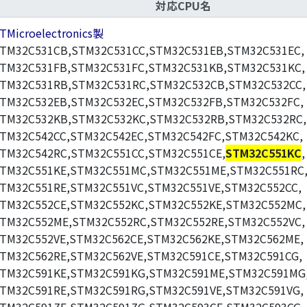
対応CPU名
TMicroelectronics製
TM32C531CB,STM32C531CC,STM32C531EB,STM32C531EC,
TM32C531FB,STM32C531FC,STM32C531KB,STM32C531KC,
TM32C531RB,STM32C531RC,STM32C532CB,STM32C532CC,
TM32C532EB,STM32C532EC,STM32C532FB,STM32C532FC,
TM32C532KB,STM32C532KC,STM32C532RB,STM32C532RC,
TM32C542CC,STM32C542EC,STM32C542FC,STM32C542KC,
TM32C542RC,STM32C551CC,STM32C551CE,
STM32C551KC
,
TM32C551KE,STM32C551MC,STM32C551ME,STM32C551RC
TM32C551RE,STM32C551VC,STM32C551VE,STM32C552CC,
TM32C552CE,STM32C552KC,STM32C552KE,STM32C552MC,
TM32C552ME,STM32C552RC,STM32C552RE,STM32C552VC,
TM32C552VE,STM32C562CE,STM32C562KE,STM32C562ME,
TM32C562RE,STM32C562VE,STM32C591CE,STM32C591CG,
TM32C591KE,STM32C591KG,STM32C591ME,STM32C591MG
TM32C591RE,STM32C591RG,STM32C591VE,STM32C591VG,