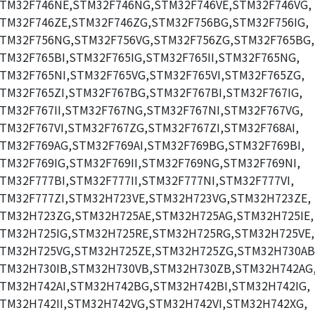
TM32F746NE,STM32F746NG,STM32F746VE,STM32F746VG,
TM32F746ZE,STM32F746ZG,STM32F756BG,STM32F756IG,
TM32F756NG,STM32F756VG,STM32F756ZG,STM32F765BG,
TM32F765BI,STM32F765IG,STM32F765II,STM32F765NG,
TM32F765NI,STM32F765VG,STM32F765VI,STM32F765ZG,
TM32F765ZI,STM32F767BG,STM32F767BI,STM32F767IG,
TM32F767II,STM32F767NG,STM32F767NI,STM32F767VG,
TM32F767VI,STM32F767ZG,STM32F767ZI,STM32F768AI,
TM32F769AG,STM32F769AI,STM32F769BG,STM32F769BI,
TM32F769IG,STM32F769II,STM32F769NG,STM32F769NI,
TM32F777BI,STM32F777II,STM32F777NI,STM32F777VI,
TM32F777ZI,STM32H723VE,STM32H723VG,STM32H723ZE,
TM32H723ZG,STM32H725AE,STM32H725AG,STM32H725IE,
TM32H725IG,STM32H725RE,STM32H725RG,STM32H725VE,
TM32H725VG,STM32H725ZE,STM32H725ZG,STM32H730AB
TM32H730IB,STM32H730VB,STM32H730ZB,STM32H742AG
TM32H742AI,STM32H742BG,STM32H742BI,STM32H742IG,
TM32H742II,STM32H742VG,STM32H742VI,STM32H742XG,