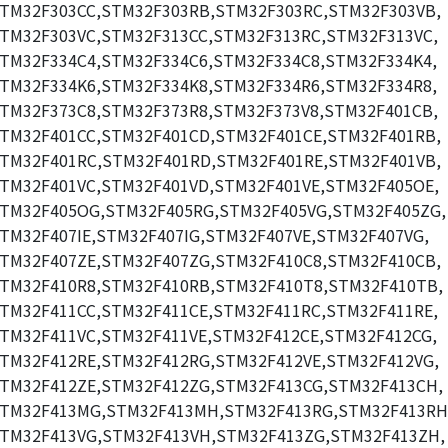
TM32F303CC,STM32F303RB,STM32F303RC,STM32F303VB,
TM32F303VC,STM32F313CC,STM32F313RC,STM32F313VC,
TM32F334C4,STM32F334C6,STM32F334C8,STM32F334K4,
TM32F334K6,STM32F334K8,STM32F334R6,STM32F334R8,
TM32F373C8,STM32F373R8,STM32F373V8,STM32F401CB,
TM32F401CC,STM32F401CD,STM32F401CE,STM32F401RB,
TM32F401RC,STM32F401RD,STM32F401RE,STM32F401VB,
TM32F401VC,STM32F401VD,STM32F401VE,STM32F405OE,
TM32F405OG,STM32F405RG,STM32F405VG,STM32F405ZG,
TM32F407IE,STM32F407IG,STM32F407VE,STM32F407VG,
TM32F407ZE,STM32F407ZG,STM32F410C8,STM32F410CB,
TM32F410R8,STM32F410RB,STM32F410T8,STM32F410TB,
TM32F411CC,STM32F411CE,STM32F411RC,STM32F411RE,
TM32F411VC,STM32F411VE,STM32F412CE,STM32F412CG,
TM32F412RE,STM32F412RG,STM32F412VE,STM32F412VG,
TM32F412ZE,STM32F412ZG,STM32F413CG,STM32F413CH,
TM32F413MG,STM32F413MH,STM32F413RG,STM32F413RH
TM32F413VG,STM32F413VH,STM32F413ZG,STM32F413ZH,