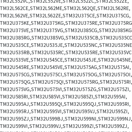
TM32L552VC,STM32L552VE,STM32L552ZC,STM32L552ZE,
TM32L562CE,STM32L562ME,STM32L562QE,STM32L562RE,
TM32L562VE,STM32L562ZE,STM32U375CE,STM32U375CG,
TM32U375KE,STM32U375KG,STM32U375RE,STM32U375RG
TM32U375VE,STM32U375VG,STM32U385CG,STM32U385KG
TM32U385RG,STM32U385VG,STM32U535CB,STM32U535CC
TM32U535CE,STM32U535JE,STM32U535NC,STM32U535NE
TM32U535RB,STM32U535RC,STM32U535RE,STM32U535VC
TM32U535VE,STM32U545CE,STM32U545JE,STM32U545NE
TM32U545RE,STM32U545VE,STM32U575AG,STM32U575AI,
TM32U575CG,STM32U575CI,STM32U575OG,STM32U575OI,
TM32U575QG,STM32U575QI,STM32U575RG,STM32U575RI
TM32U575VG,STM32U575VI,STM32U575ZG,STM32U575ZI,
TM32U585RI,STM32U585VI,STM32U585ZI,STM32U595AI,
TM32U595AJ,STM32U595QI,STM32U595QJ,STM32U595RI,
TM32U595RJ,STM32U595VI,STM32U595VJ,STM32U595ZI,
TM32U595ZJ,STM32U599BJ,STM32U599NI,STM32U599NJ
TM32U599VI,STM32U599VJ,STM32U599ZI,STM32U599ZJ,