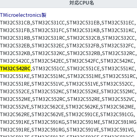
対応CPU名
TMicroelectronics製
TM32C531CB,STM32C531CC,STM32C531EB,STM32C531EC,
TM32C531FB,STM32C531FC,STM32C531KB,STM32C531KC,
TM32C531RB,STM32C531RC,STM32C532CB,STM32C532CC,
TM32C532EB,STM32C532EC,STM32C532FB,STM32C532FC,
TM32C532KB,STM32C532KC,STM32C532RB,STM32C532RC,
TM32C542CC,STM32C542EC,STM32C542FC,STM32C542KC,
TM32C542RC
,STM32C551CC,STM32C551CE,STM32C551KC,
TM32C551KE,STM32C551MC,STM32C551ME,STM32C551RC
TM32C551RE,STM32C551VC,STM32C551VE,STM32C552CC,
TM32C552CE,STM32C552KC,STM32C552KE,STM32C552MC,
TM32C552ME,STM32C552RC,STM32C552RE,STM32C552VC,
TM32C552VE,STM32C562CE,STM32C562KE,STM32C562ME,
TM32C562RE,STM32C562VE,STM32C591CE,STM32C591CG,
TM32C591KE,STM32C591KG,STM32C591ME,STM32C591MG
TM32C591RE,STM32C591RG,STM32C591VE,STM32C591VG,