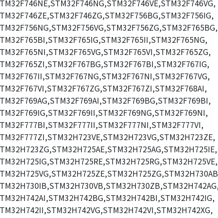
TM32F746NE,STM32F746NG,STM32F746VE,STM32F746VG,
TM32F746ZE,STM32F746ZG,STM32F756BG,STM32F756IG,
TM32F756NG,STM32F756VG,STM32F756ZG,STM32F765BG,
TM32F765BI,STM32F765IG,STM32F765II,STM32F765NG,
TM32F765NI,STM32F765VG,STM32F765VI,STM32F765ZG,
TM32F765ZI,STM32F767BG,STM32F767BI,STM32F767IG,
TM32F767II,STM32F767NG,STM32F767NI,STM32F767VG,
TM32F767VI,STM32F767ZG,STM32F767ZI,STM32F768AI,
TM32F769AG,STM32F769AI,STM32F769BG,STM32F769BI,
TM32F769IG,STM32F769II,STM32F769NG,STM32F769NI,
TM32F777BI,STM32F777II,STM32F777NI,STM32F777VI,
TM32F777ZI,STM32H723VE,STM32H723VG,STM32H723ZE,
TM32H723ZG,STM32H725AE,STM32H725AG,STM32H725IE,
TM32H725IG,STM32H725RE,STM32H725RG,STM32H725VE,
TM32H725VG,STM32H725ZE,STM32H725ZG,STM32H730AB
TM32H730IB,STM32H730VB,STM32H730ZB,STM32H742AG
TM32H742AI,STM32H742BG,STM32H742BI,STM32H742IG,
TM32H742II,STM32H742VG,STM32H742VI,STM32H742XG,