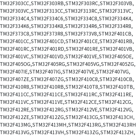
TM32F303CC,STM32F303RB,STM32F303RC,STM32F303VB,
TM32F303VC,STM32F313CC,STM32F313RC,STM32F313VC,
TM32F334C4,STM32F334C6,STM32F334C8,STM32F334K4,
TM32F334K6,STM32F334K8,STM32F334R6,STM32F334R8,
TM32F373C8,STM32F373R8,STM32F373V8,STM32F401CB,
TM32F401CC,STM32F401CD,STM32F401CE,STM32F401RB,
TM32F401RC,STM32F401RD,STM32F401RE,STM32F401VB,
TM32F401VC,STM32F401VD,STM32F401VE,STM32F405OE,
TM32F405OG,STM32F405RG,STM32F405VG,STM32F405ZG,
TM32F407IE,STM32F407IG,STM32F407VE,STM32F407VG,
TM32F407ZE,STM32F407ZG,STM32F410C8,STM32F410CB,
TM32F410R8,STM32F410RB,STM32F410T8,STM32F410TB,
TM32F411CC,STM32F411CE,STM32F411RC,STM32F411RE,
TM32F411VC,STM32F411VE,STM32F412CE,STM32F412CG,
TM32F412RE,STM32F412RG,STM32F412VE,STM32F412VG,
TM32F412ZE,STM32F412ZG,STM32F413CG,STM32F413CH,
TM32F413MG,STM32F413MH,STM32F413RG,STM32F413RH
TM32F413VG,STM32F413VH,STM32F413ZG,STM32F413ZH,