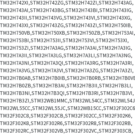
TM32H742XI,STM32H742ZG,STM32H742ZI,STM32H743AG,
TM32H743AI,STM32H743BG,STM32H743BI,STM32H743IG,
TM32H743II,STM32H743VG,STM32H743VI,STM32H743XG,
TM32H743XI,STM32H743ZG,STM32H743ZI,STM32H750IB,
TM32H750VB,STM32H750XB,STM32H750ZB,STM32H753AI,
TM32H753BI,STM32H753II,STM32H753VI,STM32H753XI,
TM32H753ZI,STM32H7A3AG,STM32H7A3AI,STM32H7A3IG,
TM32H7A3II,STM32H7A3LG,STM32H7A3LI,STM32H7A3NG,
TM32H7A3NI,STM32H7A3QI,STM32H7A3RG,STM32H7A3RI,
TM32H7A3VG,STM32H7A3VI,STM32H7A3ZG,STM32H7A3ZI,
TM32H7B0AB,STM32H7B0IB,STM32H7B0RB,STM32H7B0V
TM32H7B0ZB,STM32H7B3AI,STM32H7B3II,STM32H7B3LI,
TM32H7B3NI,STM32H7B3QI,STM32H7B3RI,STM32H7B3VI,
TM32H7B3ZI,STM32WB1MMC,STM32WL54CC,STM32WL54J
TM32WL55CC,STM32WL55JC,STM32WB15CC,STM32F302C6
TM32F302C8,STM32F302CB,STM32F302CC,STM32F302K6,
TM32F302K8,STM32F302R6,STM32F302R8,STM32F302RB,
TM32F302RC,STM32F302VB,STM32F302VC,STM32F303CB,