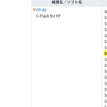
機種名／ソフト名
▼
FP-40
S
C-Flash for FP
S
S
S
S
S
S
S
S
S
S
S
S
S
S
S