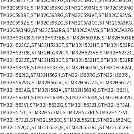
TM32C591ZE,STM32C591ZG,STM32C593CE,STM32C593CG,
TM32C593KE,STM32C593KG,STM32C593ME,STM32C593MG
TM32C593RE,STM32C593RG,STM32C593VE,STM32C593VG,
TM32C593ZE,STM32C593ZG,STM32C5A3CG,STM32C5A3KG,
TM32C5A3MG,STM32C5A3RG,STM32C5A3VG,STM32C5A3ZG
TM32H503CB,STM32H503EB,STM32H503KB,STM32H503RB
TM32H523CC,STM32H523CE,STM32H523HE,STM32H523RC
TM32H523RE,STM32H523VC,STM32H523VE,STM32H523ZC
TM32H523ZE,STM32H533CE,STM32H533HE,STM32H533RE
TM32H533VE,STM32H533ZE,STM32H562AG,STM32H562AI,
TM32H562IG,STM32H562II,STM32H562RG,STM32H562RI,
TM32H562VG,STM32H562VI,STM32H562ZG,STM32H562ZI,
TM32H563AG,STM32H563AI,STM32H563IG,STM32H563II,
TM32H563MI,STM32H563RG,STM32H563RI,STM32H563VG,
TM32H563VI,STM32H563ZG,STM32H563ZI,STM32H573AI,
TM32H573II,STM32H573MI,STM32H573RI,STM32H573VI,
TM32H573ZI,STM32L552CC,STM32L552CE,STM32L552ME,
TM32L552QC,STM32L552QE,STM32L552RC,STM32L552RE,