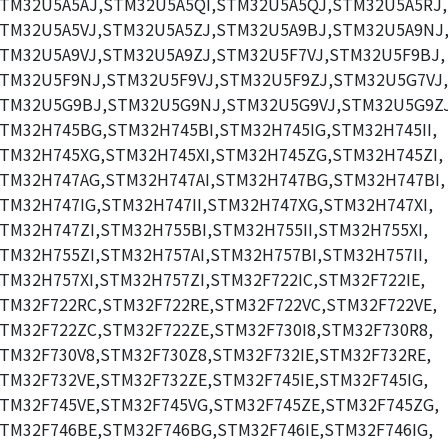
TM32U5A5AJ,STM32U5A5QI,STM32U5A5QJ,STM32U5A5RJ,
TM32U5A5VJ,STM32U5A5ZJ,STM32U5A9BJ,STM32U5A9NJ
TM32U5A9VJ,STM32U5A9ZJ,STM32U5F7VJ,STM32U5F9BJ,
TM32U5F9NJ,STM32U5F9VJ,STM32U5F9ZJ,STM32U5G7VJ,
TM32U5G9BJ,STM32U5G9NJ,STM32U5G9VJ,STM32U5G9ZJ
TM32H745BG,STM32H745BI,STM32H745IG,STM32H745II,
TM32H745XG,STM32H745XI,STM32H745ZG,STM32H745ZI,
TM32H747AG,STM32H747AI,STM32H747BG,STM32H747BI,
TM32H747IG,STM32H747II,STM32H747XG,STM32H747XI,
TM32H747ZI,STM32H755BI,STM32H755II,STM32H755XI,
TM32H755ZI,STM32H757AI,STM32H757BI,STM32H757II,
TM32H757XI,STM32H757ZI,STM32F722IC,STM32F722IE,
TM32F722RC,STM32F722RE,STM32F722VC,STM32F722VE,
TM32F722ZC,STM32F722ZE,STM32F730I8,STM32F730R8,
TM32F730V8,STM32F730Z8,STM32F732IE,STM32F732RE,
TM32F732VE,STM32F732ZE,STM32F745IE,STM32F745IG,
TM32F745VE,STM32F745VG,STM32F745ZE,STM32F745ZG,
TM32F746BE,STM32F746BG,STM32F746IE,STM32F746IG,