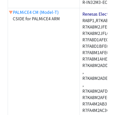
R-IN32M3-EC
▼
PALMiCE4 CM (Model-T)
Renesas Electr
CSIDE for PALMiCE4 ARM
RA8P1,R7KA8M2
R7KA8M2JFECAB
R7KA8M2JFLCAC
R7FA8D1AFECBD
R7FA8D1BFECBD
R7FA8M1AFECBD
R7FA8M1AHECBD
R7KA8M2ADDCAB
,
R7KA8M2ADECHC
,
R7KA8M2AFDCAC
R7KA8M2AFECHC
R7FA4M2AB3CFL
R7FA4M2AC3CFL