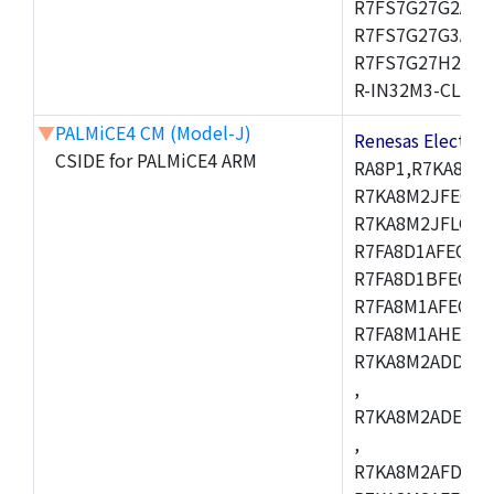
R7FS7G27G2A01
R7FS7G27G3A01
R7FS7G27H2A01
R-IN32M3-CL,R-I
▼
PALMiCE4 CM (Model-J)
Renesas Electr
CSIDE for PALMiCE4 ARM
RA8P1,R7KA8M2
R7KA8M2JFECAB
R7KA8M2JFLCAC
R7FA8D1AFECBD
R7FA8D1BFECBD
R7FA8M1AFECBD
R7FA8M1AHECBD
R7KA8M2ADDCAB
,
R7KA8M2ADECHC
,
R7KA8M2AFDCAC