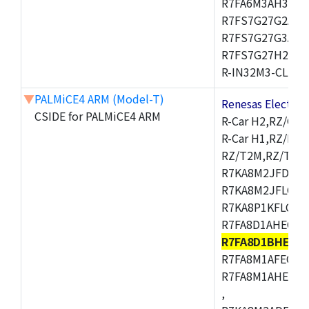
R7FA6M3AH3CFP
R7FS7G27G2A01
R7FS7G27G3A01
R7FS7G27H2A01
R-IN32M3-CL,R-I
▼
PALMiCE4 ARM (Model-T)
Renesas Electr
CSIDE for PALMiCE4 ARM
R-Car H2,RZ/G1M
R-Car H1,RZ/N1D
RZ/T2M,RZ/T1,
R7KA8M2JFDCAM
R7KA8M2JFLCAB
R7KA8P1KFLCAC
R7FA8D1AHECFC
R7FA8D1BHECF
R7FA8M1AFECFP
R7FA8M1AHECFP
,