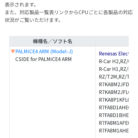
表示されます。
また、対応製品一覧表リンクからCPUごとに各製品の対応
状況がご覧いただけます。
機種名／ソフト名
▼
PALMiCE4 ARM (Model-J)
Renesas Electr
CSIDE for PALMiCE4 ARM
R-Car H2,RZ/G1M
R-Car H1,RZ/N1D
RZ/T2M,RZ/T1,
R7KA8M2JFDCAM
R7KA8M2JFLCAB
R7KA8P1KFLCAC
R7FA8D1AHECFC
R7FA8D1BHECFC
R7FA8M1AFECFP
R7FA8M1AHECFP
,