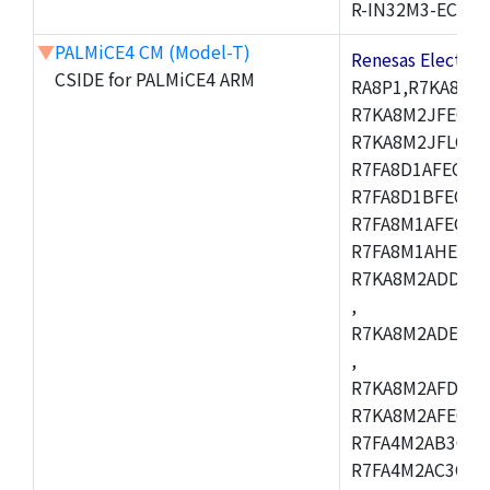
R-IN32M3-EC
▼
PALMiCE4 CM (Model-T)
Renesas Electr
CSIDE for PALMiCE4 ARM
RA8P1,R7KA8M2
R7KA8M2JFECAB
R7KA8M2JFLCAC
R7FA8D1AFECBD
R7FA8D1BFECBD
R7FA8M1AFECBD
R7FA8M1AHECBD
R7KA8M2ADDCAB
,
R7KA8M2ADECHC
,
R7KA8M2AFDCAC
R7KA8M2AFECHC
R7FA4M2AB3CFL
R7FA4M2AC3CFL