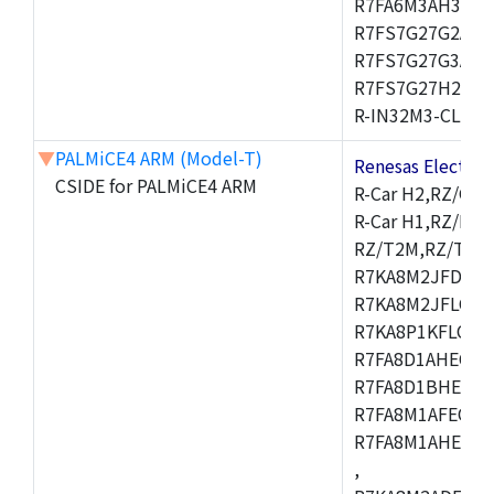
R7FA6M3AH3CFP
R7FS7G27G2A01
R7FS7G27G3A01
R7FS7G27H2A01
R-IN32M3-CL,R-I
▼
PALMiCE4 ARM (Model-T)
Renesas Electr
CSIDE for PALMiCE4 ARM
R-Car H2,RZ/G1M
R-Car H1,RZ/N1D
RZ/T2M,RZ/T1,
R7KA8M2JFDCAM
R7KA8M2JFLCAB
R7KA8P1KFLCAC
R7FA8D1AHECFC
R7FA8D1BHECFC
R7FA8M1AFECFP
R7FA8M1AHECFP
,