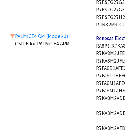
R7FS7G27G2A01
R7FS7G27G3A01
R7FS7G27H2A01
R-IN32M3-CL,R-I
▼
PALMiCE4 CM (Model-J)
Renesas Electr
CSIDE for PALMiCE4 ARM
RA8P1,R7KA8M2
R7KA8M2JFECAB
R7KA8M2JFLCAC
R7FA8D1AFECBD
R7FA8D1BFECBD
R7FA8M1AFECBD
R7FA8M1AHECBD
R7KA8M2ADDCAB
,
R7KA8M2ADECHC
,
R7KA8M2AFDCAC