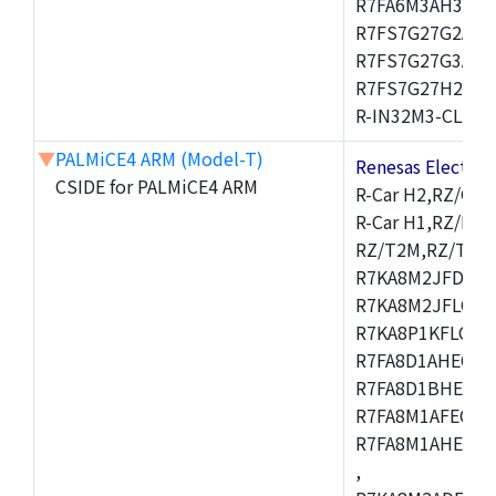
R7FA6M3AH3CFP
R7FS7G27G2A01
R7FS7G27G3A01
R7FS7G27H2A01
R-IN32M3-CL,R-I
▼
PALMiCE4 ARM (Model-T)
Renesas Electr
CSIDE for PALMiCE4 ARM
R-Car H2,RZ/G1M
R-Car H1,RZ/N1D
RZ/T2M,RZ/T1,
R7KA8M2JFDCAM
R7KA8M2JFLCAB
R7KA8P1KFLCAC
R7FA8D1AHECFC
R7FA8D1BHECFC
R7FA8M1AFECFP
R7FA8M1AHECFP
,