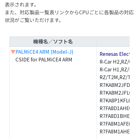
表示されます。
また、対応製品一覧表リンクからCPUごとに各製品の対応
状況がご覧いただけます。
機種名／ソフト名
▼
PALMiCE4 ARM (Model-J)
Renesas Electr
CSIDE for PALMiCE4 ARM
R-Car H2,RZ/G1M
R-Car H1,RZ/N1D
RZ/T2M,RZ/T1,
R7KA8M2JFDCAM
R7KA8M2JFLCAB
R7KA8P1KFLCAC
R7FA8D1AHECFC
R7FA8D1BHECFC
R7FA8M1AFECFP
R7FA8M1AHECFP
,