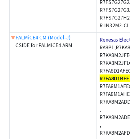
R7FS7G27G2A01
R7FS7G27G3A01
R7FS7G27H2A01
R-IN32M3-CL,R-I
▼
PALMiCE4 CM (Model-J)
Renesas Electr
CSIDE for PALMiCE4 ARM
RA8P1,R7KA8M2
R7KA8M2JFECAB
R7KA8M2JFLCAC
R7FA8D1AFECBD
R7FA8D1BFECB
R7FA8M1AFECBD
R7FA8M1AHECBD
R7KA8M2ADDCAB
,
R7KA8M2ADECHC
,
R7KA8M2AFDCAC