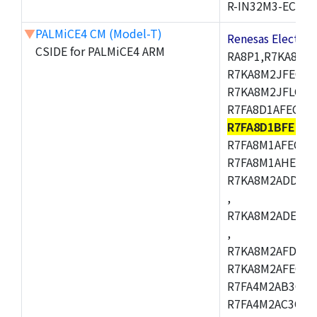
R-IN32M3-EC
▼
PALMiCE4 CM (Model-T)
Renesas Electr
CSIDE for PALMiCE4 ARM
RA8P1,R7KA8M2
R7KA8M2JFECAB
R7KA8M2JFLCAC
R7FA8D1AFECBD
R7FA8D1BFECB
R7FA8M1AFECBD
R7FA8M1AHECBD
R7KA8M2ADDCAB
,
R7KA8M2ADECHC
,
R7KA8M2AFDCAC
R7KA8M2AFECHC
R7FA4M2AB3CFL
R7FA4M2AC3CFL