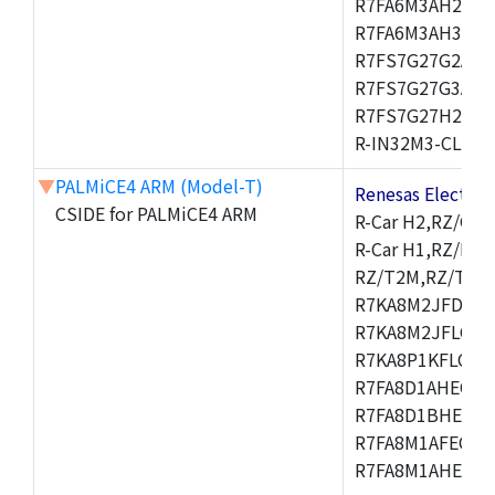
R7FA6M3AH2CBG
R7FA6M3AH3CFP
R7FS7G27G2A01
R7FS7G27G3A01
R7FS7G27H2A01
R-IN32M3-CL,R-I
▼
PALMiCE4 ARM (Model-T)
Renesas Electr
CSIDE for PALMiCE4 ARM
R-Car H2,RZ/G1M
R-Car H1,RZ/N1D
RZ/T2M,RZ/T1,
R7KA8M2JFDCAM
R7KA8M2JFLCAB
R7KA8P1KFLCAC
R7FA8D1AHECFC
R7FA8D1BHECFC
R7FA8M1AFECFP
R7FA8M1AHECFP