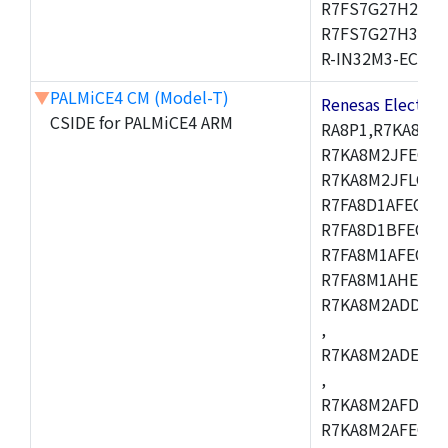
R7FS7G27H2A01
R7FS7G27H3A01
R-IN32M3-EC
▼
PALMiCE4 CM (Model-T)
Renesas Electr
CSIDE for PALMiCE4 ARM
RA8P1,R7KA8M2
R7KA8M2JFECAB
R7KA8M2JFLCAC
R7FA8D1AFECBD
R7FA8D1BFECBD
R7FA8M1AFECBD
R7FA8M1AHECBD
R7KA8M2ADDCAB
,
R7KA8M2ADECHC
,
R7KA8M2AFDCAC
R7KA8M2AFECHC