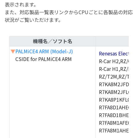
表示されます。
また、対応製品一覧表リンクからCPUごとに各製品の対応
状況がご覧いただけます。
機種名／ソフト名
▼
PALMiCE4 ARM (Model-J)
Renesas Electr
CSIDE for PALMiCE4 ARM
R-Car H2,RZ/G1M
R-Car H1,RZ/N1D
RZ/T2M,RZ/T1,
R7KA8M2JFDCAM
R7KA8M2JFLCAB
R7KA8P1KFLCAC
R7FA8D1AHECFC
R7FA8D1BHECFC
R7FA8M1AFECFP
R7FA8M1AHECFP
,