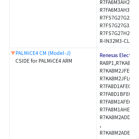
R7FA6M3AH2CBG
R7FA6M3AH3CFP
R7FS7G27G2A01
R7FS7G27G3A01
R7FS7G27H2A01
R-IN32M3-CL,R-I
▼
PALMiCE4 CM (Model-J)
Renesas Electr
CSIDE for PALMiCE4 ARM
RA8P1,R7KA8M2
R7KA8M2JFECAB
R7KA8M2JFLCAC
R7FA8D1AFECBD
R7FA8D1BFECBD
R7FA8M1AFECBD
R7FA8M1AHECBD
R7KA8M2ADDCAB
,
R7KA8M2ADECHC