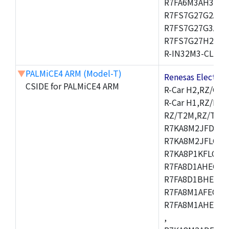
R7FA6M3AH3CFP
R7FS7G27G2A01
R7FS7G27G3A01
R7FS7G27H2A01
R-IN32M3-CL,R-I
▼
PALMiCE4 ARM (Model-T)
Renesas Electr
CSIDE for PALMiCE4 ARM
R-Car H2,RZ/G1M
R-Car H1,RZ/N1D
RZ/T2M,RZ/T1,
R7KA8M2JFDCAM
R7KA8M2JFLCAB
R7KA8P1KFLCAC
R7FA8D1AHECFC
R7FA8D1BHECFC
R7FA8M1AFECFP
R7FA8M1AHECFP
,