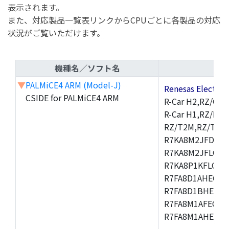
表示されます。
また、対応製品一覧表リンクからCPUごとに各製品の対応
状況がご覧いただけます。
機種名／ソフト名
▼
PALMiCE4 ARM (Model-J)
Renesas Electr
CSIDE for PALMiCE4 ARM
R-Car H2,RZ/G1M
R-Car H1,RZ/N1D
RZ/T2M,RZ/T1,
R7KA8M2JFDCAM
R7KA8M2JFLCAB
R7KA8P1KFLCAC
R7FA8D1AHECFC
R7FA8D1BHECFC
R7FA8M1AFECFP
R7FA8M1AHECFP
,