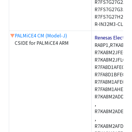
R7FS7G27G2A01
R7FS7G27G3A01
R7FS7G27H2A01
R-IN32M3-CL,R-I
▼
PALMiCE4 CM (Model-J)
Renesas Electr
CSIDE for PALMiCE4 ARM
RA8P1,R7KA8M2
R7KA8M2JFECAB
R7KA8M2JFLCAC
R7FA8D1AFECBD
R7FA8D1BFECBD
R7FA8M1AFECBD
R7FA8M1AHECBD
R7KA8M2ADDCAB
,
R7KA8M2ADECHC
,
R7KA8M2AFDCAC