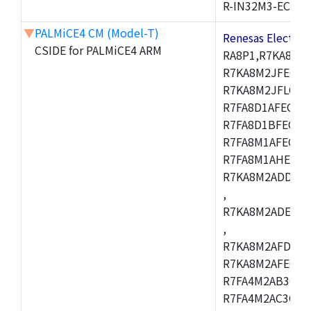
R-IN32M3-EC
▼
PALMiCE4 CM (Model-T)
Renesas Electr
CSIDE for PALMiCE4 ARM
RA8P1,R7KA8M2
R7KA8M2JFECAB
R7KA8M2JFLCAC
R7FA8D1AFECBD
R7FA8D1BFECBD
R7FA8M1AFECBD
R7FA8M1AHECBD
R7KA8M2ADDCAB
,
R7KA8M2ADECHC
,
R7KA8M2AFDCAC
R7KA8M2AFECHC
R7FA4M2AB3CFL
R7FA4M2AC3CFL