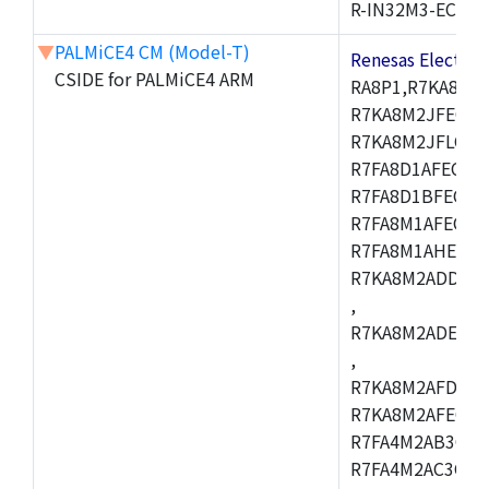
R-IN32M3-EC
▼
PALMiCE4 CM (Model-T)
Renesas Electr
CSIDE for PALMiCE4 ARM
RA8P1,R7KA8M2
R7KA8M2JFECAB
R7KA8M2JFLCAC
R7FA8D1AFECBD
R7FA8D1BFECBD
R7FA8M1AFECBD
R7FA8M1AHECBD
R7KA8M2ADDCAB
,
R7KA8M2ADECHC
,
R7KA8M2AFDCAC
R7KA8M2AFECHC
R7FA4M2AB3CFL
R7FA4M2AC3CFL