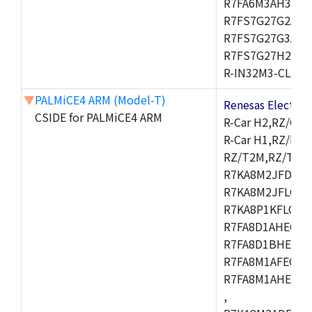
R7FA6M3AH3CFP
R7FS7G27G2A01
R7FS7G27G3A01
R7FS7G27H2A01
R-IN32M3-CL,R-I
▼
PALMiCE4 ARM (Model-T)
Renesas Electr
CSIDE for PALMiCE4 ARM
R-Car H2,RZ/G1M
R-Car H1,RZ/N1D
RZ/T2M,RZ/T1,
R7KA8M2JFDCAM
R7KA8M2JFLCAB
R7KA8P1KFLCAC
R7FA8D1AHECFC
R7FA8D1BHECFC
R7FA8M1AFECFP
R7FA8M1AHECFP
,