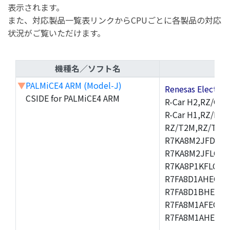
表示されます。
また、対応製品一覧表リンクからCPUごとに各製品の対応
状況がご覧いただけます。
機種名／ソフト名
▼
PALMiCE4 ARM (Model-J)
Renesas Electr
CSIDE for PALMiCE4 ARM
R-Car H2,RZ/G1M
R-Car H1,RZ/N1D
RZ/T2M,RZ/T1,
R7KA8M2JFDCAM
R7KA8M2JFLCAB
R7KA8P1KFLCAC
R7FA8D1AHECFC
R7FA8D1BHECFC
R7FA8M1AFECFP
R7FA8M1AHECFP
,