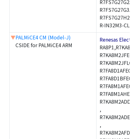
R7FS7G27G2A01
R7FS7G27G3A01
R7FS7G27H2A01
R-IN32M3-CL,R-I
▼
PALMiCE4 CM (Model-J)
Renesas Electr
CSIDE for PALMiCE4 ARM
RA8P1,R7KA8M2
R7KA8M2JFECAB
R7KA8M2JFLCAC
R7FA8D1AFECBD
R7FA8D1BFECBD
R7FA8M1AFECBD
R7FA8M1AHECBD
R7KA8M2ADDCAB
,
R7KA8M2ADECHC
,
R7KA8M2AFDCAC