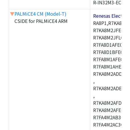
R-IN32M3-EC
▼
PALMiCE4 CM (Model-T)
Renesas Electr
CSIDE for PALMiCE4 ARM
RA8P1,R7KA8M2
R7KA8M2JFECAB
R7KA8M2JFLCAC
R7FA8D1AFECBD
R7FA8D1BFECBD
R7FA8M1AFECBD
R7FA8M1AHECBD
R7KA8M2ADDCAB
,
R7KA8M2ADECHC
,
R7KA8M2AFDCAC
R7KA8M2AFECHC
R7FA4M2AB3CFL
R7FA4M2AC3CFL