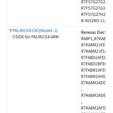
R7FS7G27G2A01
R7FS7G27G3A01
R7FS7G27H2A01
R-IN32M3-CL,R-I
▼
PALMiCE4 CM (Model-J)
Renesas Electr
CSIDE for PALMiCE4 ARM
RA8P1,R7KA8M2
R7KA8M2JFECAB
R7KA8M2JFLCAC
R7FA8D1AFECBD
R7FA8D1BFECBD
R7FA8M1AFECBD
R7FA8M1AHECBD
R7KA8M2ADDCAB
,
R7KA8M2ADECHC
,
R7KA8M2AFDCAC