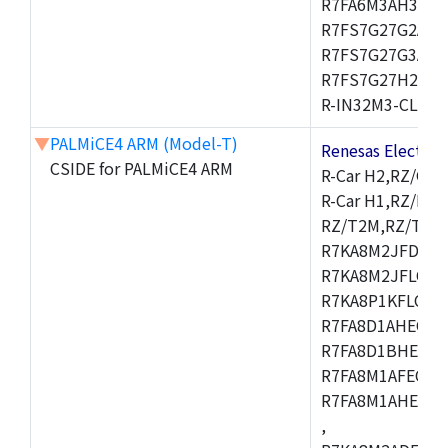
R7FA6M3AH3CFP
R7FS7G27G2A01
R7FS7G27G3A01
R7FS7G27H2A01
R-IN32M3-CL,R-I
▼
PALMiCE4 ARM (Model-T)
Renesas Electr
CSIDE for PALMiCE4 ARM
R-Car H2,RZ/G1M
R-Car H1,RZ/N1D
RZ/T2M,RZ/T1,
R7KA8M2JFDCAM
R7KA8M2JFLCAB
R7KA8P1KFLCAC
R7FA8D1AHECFC
R7FA8D1BHECFC
R7FA8M1AFECFP
R7FA8M1AHECFP
,