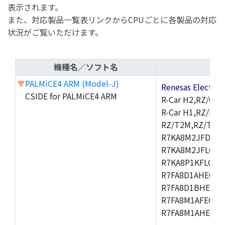
表示されます。
また、対応製品一覧表リンクからCPUごとに各製品の対応
状況がご覧いただけます。
機種名／ソフト名
▼
PALMiCE4 ARM (Model-J)
Renesas Electr
CSIDE for PALMiCE4 ARM
R-Car H2,RZ/G1M
R-Car H1,RZ/N1D
RZ/T2M,RZ/T1,
R7KA8M2JFDCAM
R7KA8M2JFLCAB
R7KA8P1KFLCAC
R7FA8D1AHECFC
R7FA8D1BHECFC
R7FA8M1AFECFP
R7FA8M1AHECFP
,