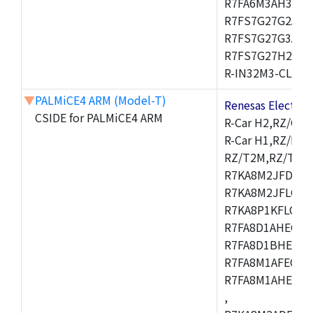
R7FA6M3AH3CFP
R7FS7G27G2A01
R7FS7G27G3A01
R7FS7G27H2A01
R-IN32M3-CL,R-I
▼
PALMiCE4 ARM (Model-T)
Renesas Electr
CSIDE for PALMiCE4 ARM
R-Car H2,RZ/G1M
R-Car H1,RZ/N1D
RZ/T2M,RZ/T1,
R7KA8M2JFDCAM
R7KA8M2JFLCAB
R7KA8P1KFLCAC
R7FA8D1AHECFC
R7FA8D1BHECFC
R7FA8M1AFECFP
R7FA8M1AHECFP
,