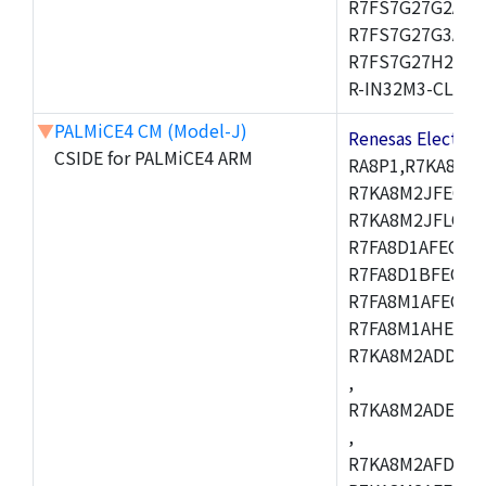
R7FS7G27G2A01
R7FS7G27G3A01
R7FS7G27H2A01
R-IN32M3-CL,R-I
▼
PALMiCE4 CM (Model-J)
Renesas Electr
CSIDE for PALMiCE4 ARM
RA8P1,R7KA8M2
R7KA8M2JFECAB
R7KA8M2JFLCAC
R7FA8D1AFECBD
R7FA8D1BFECBD
R7FA8M1AFECBD
R7FA8M1AHECBD
R7KA8M2ADDCAB
,
R7KA8M2ADECHC
,
R7KA8M2AFDCAC