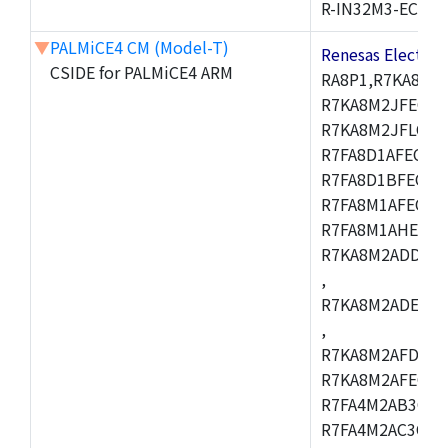
R-IN32M3-EC
▼
PALMiCE4 CM (Model-T)
Renesas Electr
CSIDE for PALMiCE4 ARM
RA8P1,R7KA8M2
R7KA8M2JFECAB
R7KA8M2JFLCAC
R7FA8D1AFECBD
R7FA8D1BFECBD
R7FA8M1AFECBD
R7FA8M1AHECBD
R7KA8M2ADDCAB
,
R7KA8M2ADECHC
,
R7KA8M2AFDCAC
R7KA8M2AFECHC
R7FA4M2AB3CFL
R7FA4M2AC3CFL