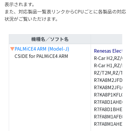
表示されます。
また、対応製品一覧表リンクからCPUごとに各製品の対応
状況がご覧いただけます。
機種名／ソフト名
▼
PALMiCE4 ARM (Model-J)
Renesas Electr
CSIDE for PALMiCE4 ARM
R-Car H2,RZ/G1M
R-Car H1,RZ/N1D
RZ/T2M,RZ/T1,
R7KA8M2JFDCAM
R7KA8M2JFLCAB
R7KA8P1KFLCAC
R7FA8D1AHECFC
R7FA8D1BHECFC
R7FA8M1AFECFP
R7FA8M1AHECFP
,