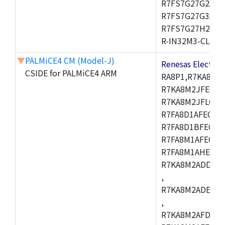
R7FS7G27G2A01
R7FS7G27G3A01
R7FS7G27H2A01
R-IN32M3-CL,R-I
▼
PALMiCE4 CM (Model-J)
Renesas Electr
CSIDE for PALMiCE4 ARM
RA8P1,R7KA8M2
R7KA8M2JFECAB
R7KA8M2JFLCAC
R7FA8D1AFECBD
R7FA8D1BFECBD
R7FA8M1AFECBD
R7FA8M1AHECBD
R7KA8M2ADDCAB
,
R7KA8M2ADECHC
,
R7KA8M2AFDCAC