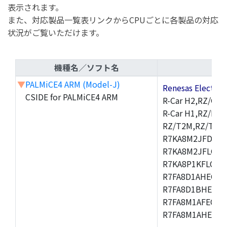
表示されます。
また、対応製品一覧表リンクからCPUごとに各製品の対応
状況がご覧いただけます。
機種名／ソフト名
▼
PALMiCE4 ARM (Model-J)
Renesas Electr
CSIDE for PALMiCE4 ARM
R-Car H2,RZ/G1M
R-Car H1,RZ/N1D
RZ/T2M,RZ/T1,
R7KA8M2JFDCAM
R7KA8M2JFLCAB
R7KA8P1KFLCAC
R7FA8D1AHECFC
R7FA8D1BHECFC
R7FA8M1AFECFP
R7FA8M1AHECFP
,