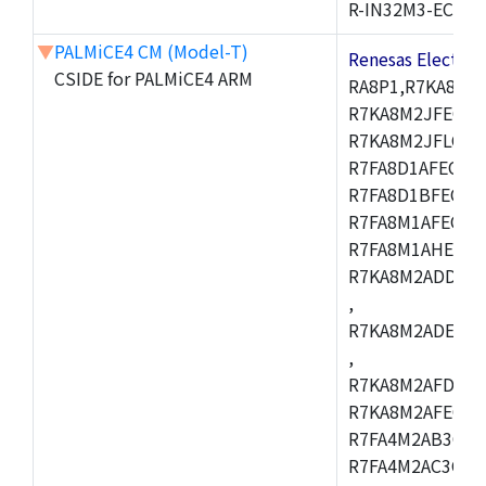
R-IN32M3-EC
▼
PALMiCE4 CM (Model-T)
Renesas Electr
CSIDE for PALMiCE4 ARM
RA8P1,R7KA8M2
R7KA8M2JFECAB
R7KA8M2JFLCAC
R7FA8D1AFECBD
R7FA8D1BFECBD
R7FA8M1AFECBD
R7FA8M1AHECBD
R7KA8M2ADDCAB
,
R7KA8M2ADECHC
,
R7KA8M2AFDCAC
R7KA8M2AFECHC
R7FA4M2AB3CFL
R7FA4M2AC3CFL