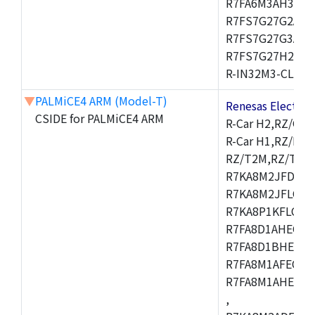
R7FA6M3AH3CFP
R7FS7G27G2A01
R7FS7G27G3A01
R7FS7G27H2A01
R-IN32M3-CL,R-I
▼
PALMiCE4 ARM (Model-T)
Renesas Electr
CSIDE for PALMiCE4 ARM
R-Car H2,RZ/G1M
R-Car H1,RZ/N1D
RZ/T2M,RZ/T1,
R7KA8M2JFDCAM
R7KA8M2JFLCAB
R7KA8P1KFLCAC
R7FA8D1AHECFC
R7FA8D1BHECFC
R7FA8M1AFECFP
R7FA8M1AHECFP
,