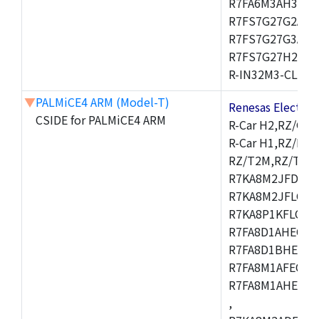
R7FA6M3AH3CFP
R7FS7G27G2A01
R7FS7G27G3A01
R7FS7G27H2A01
R-IN32M3-CL,R-I
▼
PALMiCE4 ARM (Model-T)
Renesas Electr
CSIDE for PALMiCE4 ARM
R-Car H2,RZ/G1M
R-Car H1,RZ/N1D
RZ/T2M,RZ/T1,
R7KA8M2JFDCAM
R7KA8M2JFLCAB
R7KA8P1KFLCAC
R7FA8D1AHECFC
R7FA8D1BHECFC
R7FA8M1AFECFP
R7FA8M1AHECFP
,