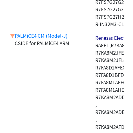
R7FS7G27G2A01
R7FS7G27G3A01
R7FS7G27H2A01
R-IN32M3-CL,R-I
▼
PALMiCE4 CM (Model-J)
Renesas Electr
CSIDE for PALMiCE4 ARM
RA8P1,R7KA8M2
R7KA8M2JFECAB
R7KA8M2JFLCAC
R7FA8D1AFECBD
R7FA8D1BFECBD
R7FA8M1AFECBD
R7FA8M1AHECBD
R7KA8M2ADDCAB
,
R7KA8M2ADECHC
,
R7KA8M2AFDCAC