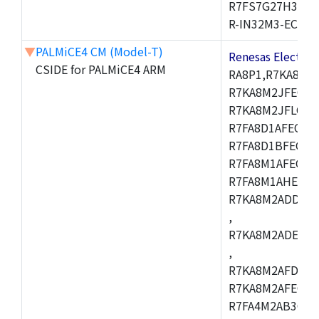
R7FS7G27H3A01
R-IN32M3-EC
▼
PALMiCE4 CM (Model-T)
Renesas Electr
CSIDE for PALMiCE4 ARM
RA8P1,R7KA8M2
R7KA8M2JFECAB
R7KA8M2JFLCAC
R7FA8D1AFECBD
R7FA8D1BFECBD
R7FA8M1AFECBD
R7FA8M1AHECBD
R7KA8M2ADDCAB
,
R7KA8M2ADECHC
,
R7KA8M2AFDCAC
R7KA8M2AFECHC
R7FA4M2AB3CFL