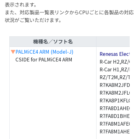
表示されます。
また、対応製品一覧表リンクからCPUごとに各製品の対応
状況がご覧いただけます。
機種名／ソフト名
▼
PALMiCE4 ARM (Model-J)
Renesas Electr
CSIDE for PALMiCE4 ARM
R-Car H2,RZ/G1M
R-Car H1,RZ/N1D
RZ/T2M,RZ/T1,
R7KA8M2JFDCAM
R7KA8M2JFLCAB
R7KA8P1KFLCAC
R7FA8D1AHECFC
R7FA8D1BHECFC
R7FA8M1AFECFP
R7FA8M1AHECFP
,