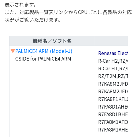
表示されます。
また、対応製品一覧表リンクからCPUごとに各製品の対応
状況がご覧いただけます。
機種名／ソフト名
▼
PALMiCE4 ARM (Model-J)
Renesas Electr
CSIDE for PALMiCE4 ARM
R-Car H2,RZ/G1M
R-Car H1,RZ/N1D
RZ/T2M,RZ/T1,
R7KA8M2JFDCAM
R7KA8M2JFLCAB
R7KA8P1KFLCAC
R7FA8D1AHECFC
R7FA8D1BHECFC
R7FA8M1AFECFP
R7FA8M1AHECFP
,