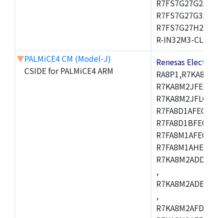
R7FS7G27G2A01
R7FS7G27G3A01
R7FS7G27H2A01
R-IN32M3-CL,R-I
▼
PALMiCE4 CM (Model-J)
Renesas Electr
CSIDE for PALMiCE4 ARM
RA8P1,R7KA8M2
R7KA8M2JFECAB
R7KA8M2JFLCAC
R7FA8D1AFECBD
R7FA8D1BFECBD
R7FA8M1AFECBD
R7FA8M1AHECBD
R7KA8M2ADDCAB
,
R7KA8M2ADECHC
,
R7KA8M2AFDCAC