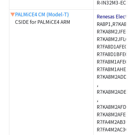
R-IN32M3-EC
▼
PALMiCE4 CM (Model-T)
Renesas Electr
CSIDE for PALMiCE4 ARM
RA8P1,R7KA8M2
R7KA8M2JFECAB
R7KA8M2JFLCAC
R7FA8D1AFECBD
R7FA8D1BFECBD
R7FA8M1AFECBD
R7FA8M1AHECBD
R7KA8M2ADDCAB
,
R7KA8M2ADECHC
,
R7KA8M2AFDCAC
R7KA8M2AFECHC
R7FA4M2AB3CFL
R7FA4M2AC3CFL