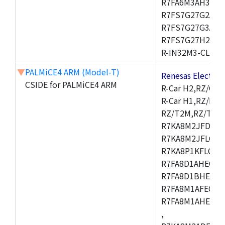
R7FA6M3AH3CFP
R7FS7G27G2A01
R7FS7G27G3A01
R7FS7G27H2A01
R-IN32M3-CL,R-I
▼
PALMiCE4 ARM (Model-T)
Renesas Electr
CSIDE for PALMiCE4 ARM
R-Car H2,RZ/G1M
R-Car H1,RZ/N1D
RZ/T2M,RZ/T1,
R7KA8M2JFDCAM
R7KA8M2JFLCAB
R7KA8P1KFLCAC
R7FA8D1AHECFC
R7FA8D1BHECFC
R7FA8M1AFECFP
R7FA8M1AHECFP
,