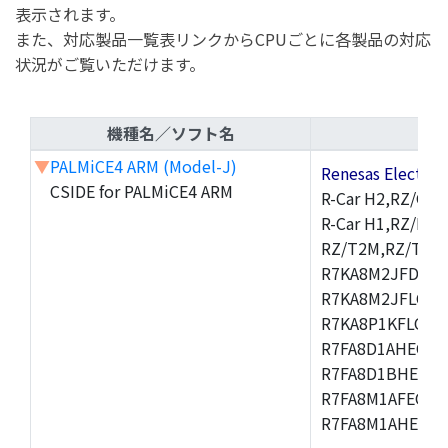
表示されます。
また、対応製品一覧表リンクからCPUごとに各製品の対応
状況がご覧いただけます。
機種名／ソフト名
▼
PALMiCE4 ARM (Model-J)
Renesas Electr
CSIDE for PALMiCE4 ARM
R-Car H2,RZ/G1M
R-Car H1,RZ/N1D
RZ/T2M,RZ/T1,
R7KA8M2JFDCAM
R7KA8M2JFLCAB
R7KA8P1KFLCAC
R7FA8D1AHECFC
R7FA8D1BHECFC
R7FA8M1AFECFP
R7FA8M1AHECFP
,