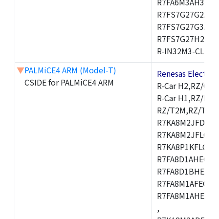
R7FA6M3AH3CFP
R7FS7G27G2A01
R7FS7G27G3A01
R7FS7G27H2A01
R-IN32M3-CL,R-I
▼
PALMiCE4 ARM (Model-T)
Renesas Electr
CSIDE for PALMiCE4 ARM
R-Car H2,RZ/G1M
R-Car H1,RZ/N1D
RZ/T2M,RZ/T1,
R7KA8M2JFDCAM
R7KA8M2JFLCAB
R7KA8P1KFLCAC
R7FA8D1AHECFC
R7FA8D1BHECFC
R7FA8M1AFECFP
R7FA8M1AHECFP
,