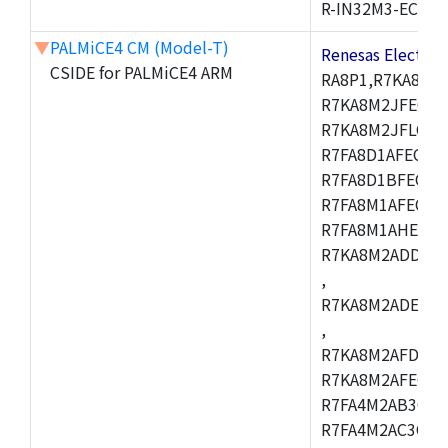
R-IN32M3-EC
▼
PALMiCE4 CM (Model-T)
Renesas Electr
CSIDE for PALMiCE4 ARM
RA8P1,R7KA8M2
R7KA8M2JFECAB
R7KA8M2JFLCAC
R7FA8D1AFECBD
R7FA8D1BFECBD
R7FA8M1AFECBD
R7FA8M1AHECBD
R7KA8M2ADDCAB
,
R7KA8M2ADECHC
,
R7KA8M2AFDCAC
R7KA8M2AFECHC
R7FA4M2AB3CFL
R7FA4M2AC3CFL