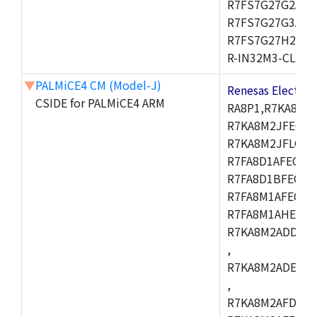
R7FS7G27G2A01
R7FS7G27G3A01
R7FS7G27H2A01
R-IN32M3-CL,R-I
▼
PALMiCE4 CM (Model-J)
Renesas Electr
CSIDE for PALMiCE4 ARM
RA8P1,R7KA8M2
R7KA8M2JFECAB
R7KA8M2JFLCAC
R7FA8D1AFECBD
R7FA8D1BFECBD
R7FA8M1AFECBD
R7FA8M1AHECBD
R7KA8M2ADDCAB
,
R7KA8M2ADECHC
,
R7KA8M2AFDCAC