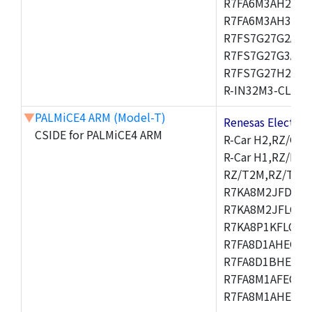
R7FA6M3AH2CBG
R7FA6M3AH3CFP
R7FS7G27G2A01
R7FS7G27G3A01
R7FS7G27H2A01
R-IN32M3-CL,R-I
▼
PALMiCE4 ARM (Model-T)
Renesas Electr
CSIDE for PALMiCE4 ARM
R-Car H2,RZ/G1M
R-Car H1,RZ/N1D
RZ/T2M,RZ/T1,
R7KA8M2JFDCAM
R7KA8M2JFLCAB
R7KA8P1KFLCAC
R7FA8D1AHECFC
R7FA8D1BHECFC
R7FA8M1AFECFP
R7FA8M1AHECFP