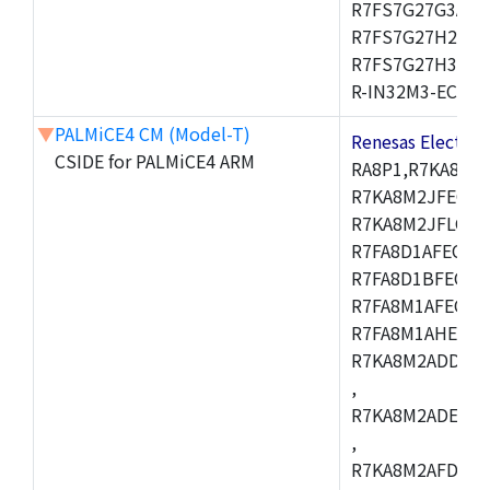
R7FS7G27G3A01
R7FS7G27H2A01
R7FS7G27H3A01
R-IN32M3-EC
▼
PALMiCE4 CM (Model-T)
Renesas Electr
CSIDE for PALMiCE4 ARM
RA8P1,R7KA8M2
R7KA8M2JFECAB
R7KA8M2JFLCAC
R7FA8D1AFECBD
R7FA8D1BFECBD
R7FA8M1AFECBD
R7FA8M1AHECBD
R7KA8M2ADDCAB
,
R7KA8M2ADECHC
,
R7KA8M2AFDCAC