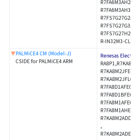
R7FA6M3AH2CBG
R7FA6M3AH3CFP
R7FS7G27G2A01
R7FS7G27G3A01
R7FS7G27H2A01
R-IN32M3-CL,R-I
▼
PALMiCE4 CM (Model-J)
Renesas Electr
CSIDE for PALMiCE4 ARM
RA8P1,R7KA8M2
R7KA8M2JFECAB
R7KA8M2JFLCAC
R7FA8D1AFECBD
R7FA8D1BFECBD
R7FA8M1AFECBD
R7FA8M1AHECBD
R7KA8M2ADDCAB
,
R7KA8M2ADECHC