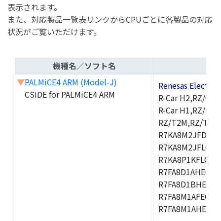
表示されます。
また、対応製品一覧表リンクからCPUごとに各製品の対応
状況がご覧いただけます。
機種名／ソフト名
▼
PALMiCE4 ARM (Model-J)
Renesas Electr
CSIDE for PALMiCE4 ARM
R-Car H2,RZ/G1M
R-Car H1,RZ/N1D
RZ/T2M,RZ/T1,
R7KA8M2JFDCAM
R7KA8M2JFLCAB
R7KA8P1KFLCAC
R7FA8D1AHECFC
R7FA8D1BHECFC
R7FA8M1AFECFP
R7FA8M1AHECFP
,