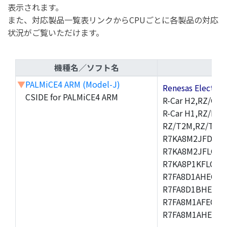
表示されます。
また、対応製品一覧表リンクからCPUごとに各製品の対応
状況がご覧いただけます。
機種名／ソフト名
▼
PALMiCE4 ARM (Model-J)
Renesas Electr
CSIDE for PALMiCE4 ARM
R-Car H2,RZ/G1M
R-Car H1,RZ/N1D
RZ/T2M,RZ/T1,
R7KA8M2JFDCAM
R7KA8M2JFLCAB
R7KA8P1KFLCAC
R7FA8D1AHECFC
R7FA8D1BHECFC
R7FA8M1AFECFP
R7FA8M1AHECFP
,