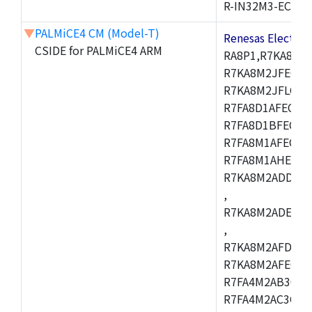
R-IN32M3-EC
▼
PALMiCE4 CM (Model-T)
Renesas Electr
CSIDE for PALMiCE4 ARM
RA8P1,R7KA8M2
R7KA8M2JFECAB
R7KA8M2JFLCAC
R7FA8D1AFECBD
R7FA8D1BFECBD
R7FA8M1AFECBD
R7FA8M1AHECBD
R7KA8M2ADDCAB
,
R7KA8M2ADECHC
,
R7KA8M2AFDCAC
R7KA8M2AFECHC
R7FA4M2AB3CFL
R7FA4M2AC3CFL