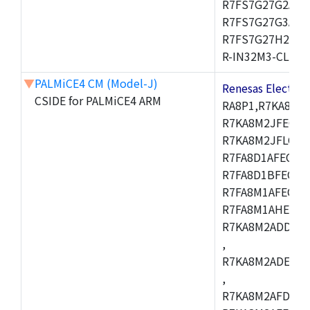
R7FS7G27G2A01
R7FS7G27G3A01
R7FS7G27H2A01
R-IN32M3-CL,R-I
▼
PALMiCE4 CM (Model-J)
Renesas Electr
CSIDE for PALMiCE4 ARM
RA8P1,R7KA8M2
R7KA8M2JFECAB
R7KA8M2JFLCAC
R7FA8D1AFECBD
R7FA8D1BFECBD
R7FA8M1AFECBD
R7FA8M1AHECBD
R7KA8M2ADDCAB
,
R7KA8M2ADECHC
,
R7KA8M2AFDCAC