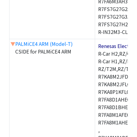
R7FA6M3AH3CFP
R7FS7G27G2A01
R7FS7G27G3A01
R7FS7G27H2A01
R-IN32M3-CL,R-I
▼
PALMiCE4 ARM (Model-T)
Renesas Electr
CSIDE for PALMiCE4 ARM
R-Car H2,RZ/G1M
R-Car H1,RZ/N1D
RZ/T2M,RZ/T1,
R7KA8M2JFDCAM
R7KA8M2JFLCAB
R7KA8P1KFLCAC
R7FA8D1AHECFC
R7FA8D1BHECFC
R7FA8M1AFECFP
R7FA8M1AHECFP
,