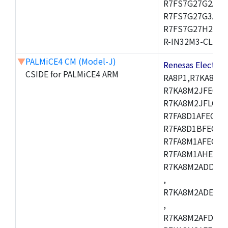
R7FS7G27G2A01
R7FS7G27G3A01
R7FS7G27H2A01
R-IN32M3-CL,R-I
▼
PALMiCE4 CM (Model-J)
Renesas Electr
CSIDE for PALMiCE4 ARM
RA8P1,R7KA8M2
R7KA8M2JFECAB
R7KA8M2JFLCAC
R7FA8D1AFECBD
R7FA8D1BFECBD
R7FA8M1AFECBD
R7FA8M1AHECBD
R7KA8M2ADDCAB
,
R7KA8M2ADECHC
,
R7KA8M2AFDCAC