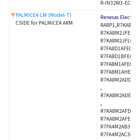
R-IN32M3-EC
▼
PALMiCE4 CM (Model-T)
Renesas Electr
CSIDE for PALMiCE4 ARM
RA8P1,R7KA8M2
R7KA8M2JFECAB
R7KA8M2JFLCAC
R7FA8D1AFECBD
R7FA8D1BFECBD
R7FA8M1AFECBD
R7FA8M1AHECBD
R7KA8M2ADDCAB
,
R7KA8M2ADECHC
,
R7KA8M2AFDCAC
R7KA8M2AFECHC
R7FA4M2AB3CFL
R7FA4M2AC3CFL