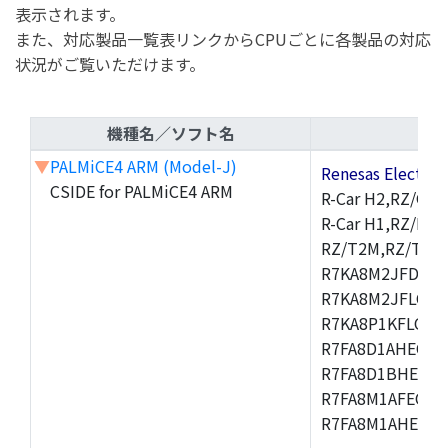
表示されます。
また、対応製品一覧表リンクからCPUごとに各製品の対応
状況がご覧いただけます。
機種名／ソフト名
▼
PALMiCE4 ARM (Model-J)
Renesas Electr
CSIDE for PALMiCE4 ARM
R-Car H2,RZ/G1M
R-Car H1,RZ/N1D
RZ/T2M,RZ/T1,
R7KA8M2JFDCAM
R7KA8M2JFLCAB
R7KA8P1KFLCAC
R7FA8D1AHECFC
R7FA8D1BHECFC
R7FA8M1AFECFP
R7FA8M1AHECFP
,