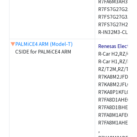
R7FA6M3AH3CFP
R7FS7G27G2A01
R7FS7G27G3A01
R7FS7G27H2A01
R-IN32M3-CL,R-I
▼
PALMiCE4 ARM (Model-T)
Renesas Electr
CSIDE for PALMiCE4 ARM
R-Car H2,RZ/G1M
R-Car H1,RZ/N1D
RZ/T2M,RZ/T1,
R7KA8M2JFDCAM
R7KA8M2JFLCAB
R7KA8P1KFLCAC
R7FA8D1AHECFC
R7FA8D1BHECFC
R7FA8M1AFECFP
R7FA8M1AHECFP
,